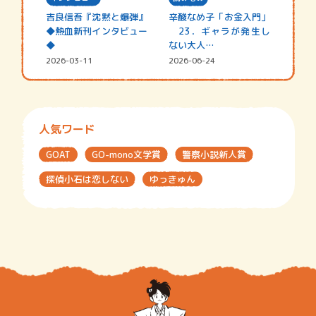
吉良信吾『沈黙と爆弾』
辛酸なめ子「お金入門」
◆熱血新刊インタビュー
23．ギャラが発生し
◆
ない大人…
2026-03-11
2026-06-24
人気ワード
GOAT
GO-mono文学賞
警察小説新人賞
探偵小石は恋しない
ゆっきゅん