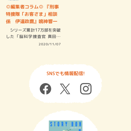
◎編集者コラム◎ 『刑事
特捜隊「お客さま」相談
係 伊達政鷹』鳴神響一
シリーズ累計17万部を突破
した「脳科学捜査官 真田夏
希」の…
2020/11/07
SNSでも情報配信!