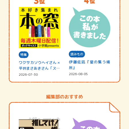
読みもの
特集
伊藤佐凪『星の集う場
ワクサカソウヘイさん ×
所』
平井まさあきさん「スペ
シャ…
2026-08-05
2026-07-30
編集部のおすすめ