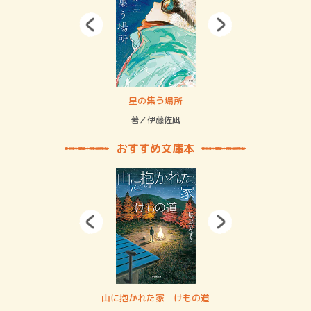
 二重拘束の…
星の集う場所
記憶
緒
著／伊藤佐凪
著／
おすすめ文庫本
・システム
山に抱かれた家 けもの道
神