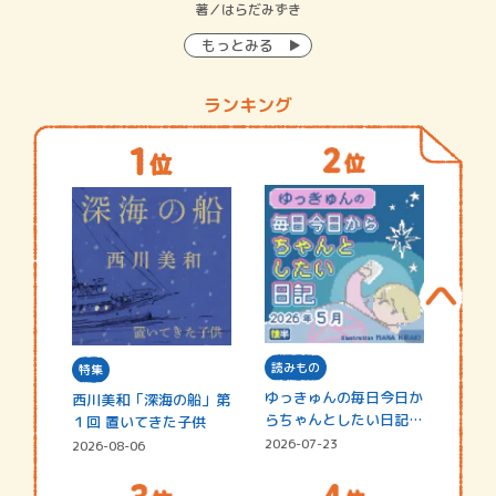
イン…
著／はらだみずき
著
もっとみる
ランキング
読みもの
特集
ゆっきゅんの毎日今日か
西川美和「深海の船」第
らちゃんとしたい日記
１回 置いてきた子供
☆202…
2026-07-23
2026-08-06