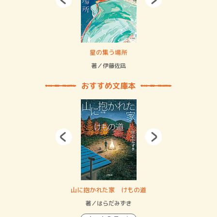
 二重拘束の…
星の集う場所
記憶
緒
著／伊藤佐凪
著／
おすすめ文庫本
・システム
山に抱かれた家 けもの道
神
イン…
著／はらだみずき
著