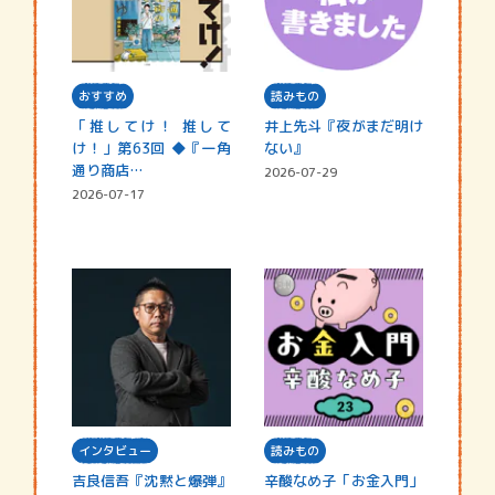
おすすめ
読みもの
「推してけ！ 推して
井上先斗『夜がまだ明け
け！」第63回 ◆『一角
ない』
通り商店…
2026-07-29
2026-07-17
インタビュー
読みもの
吉良信吾『沈黙と爆弾』
辛酸なめ子「お金入門」