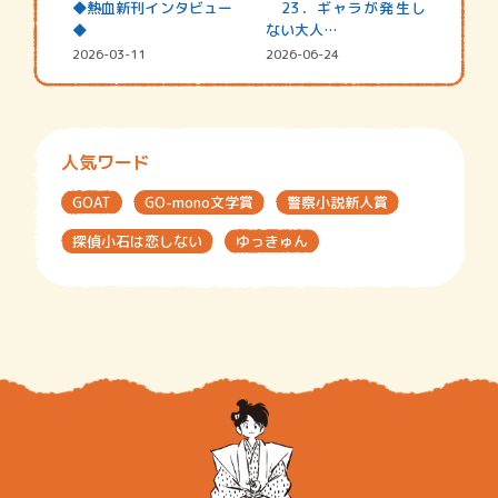
◆熱血新刊インタビュー
23．ギャラが発生し
◆
ない大人…
2026-03-11
2026-06-24
人気ワード
GOAT
GO-mono文学賞
警察小説新人賞
探偵小石は恋しない
ゆっきゅん