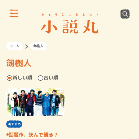
ホーム
劔樹人
劔樹人
新しい順
古い順
おすすめ
◉話題作、読んで観る？