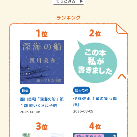
もっとみる
ランキング
読みもの
特集
伊藤佐凪『星の集う場
西川美和「深海の船」第
所』
１回 置いてきた子供
2026-08-05
2026-08-06