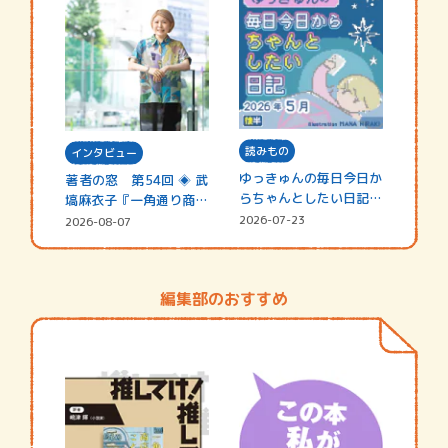
読みもの
インタビュー
ゆっきゅんの毎日今日か
著者の窓 第54回 ◈ 武
らちゃんとしたい日記
塙麻衣子『一角通り商店
☆202…
街の…
2026-07-23
2026-08-07
編集部のおすすめ