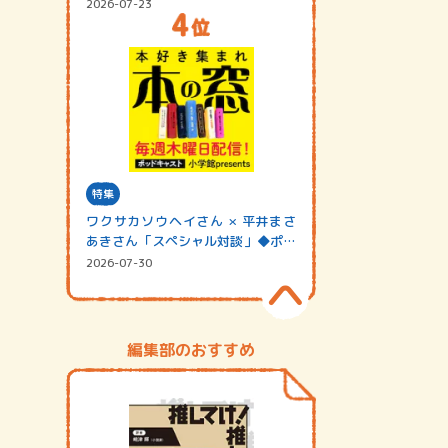
2026-07-23
特集
ワクサカソウヘイさん × 平井まさ
あきさん「スペシャル対談」◆ポッ
ドキャスト…
2026-07-30
編集部のおすすめ