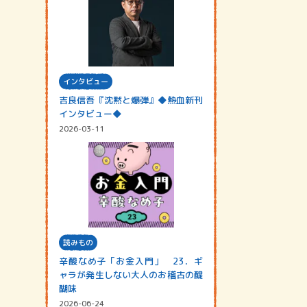
インタビュー
吉良信吾『沈黙と爆弾』◆熱血新刊
インタビュー◆
2026-03-11
読みもの
辛酸なめ子「お金入門」 23．ギ
ャラが発生しない大人のお稽古の醍
醐味
2026-06-24