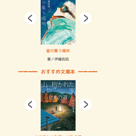
拘束の…
星の集う場所
記憶とツリ
著／伊藤佐凪
著／何 致
おすすめ文庫本