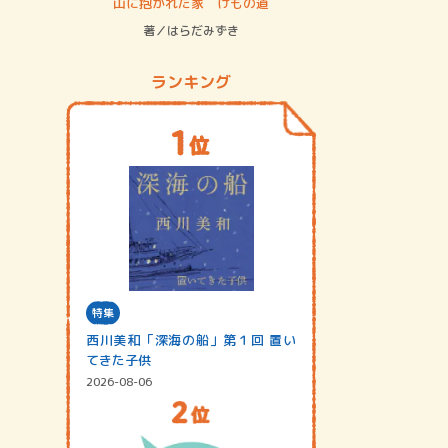
ステム
山に抱かれた家 けもの道
神無島
著／はらだみずき
著／あさ
ランキング
特集
西川美和「深海の船」第１回 置い
てきた子供
2026-08-06