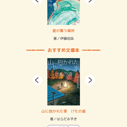
 二重拘束の…
星の集う場所
記憶
緒
著／伊藤佐凪
著／
おすすめ文庫本
・システム
山に抱かれた家 けもの道
神
イン…
著／はらだみずき
著