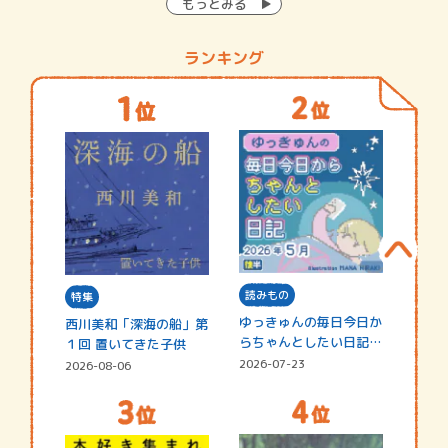
もっとみる
ランキング
読みもの
特集
ゆっきゅんの毎日今日か
西川美和「深海の船」第
らちゃんとしたい日記
１回 置いてきた子供
☆202…
2026-07-23
2026-08-06