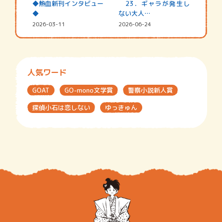
◆熱血新刊インタビュー
23．ギャラが発生し
◆
ない大人…
2026-03-11
2026-06-24
人気ワード
GOAT
GO-mono文学賞
警察小説新人賞
探偵小石は恋しない
ゆっきゅん