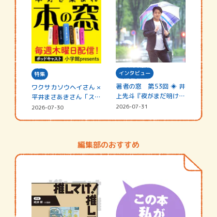
インタビュー
特集
著者の窓 第53回 ◈ 井
ワクサカソウヘイさん ×
上先斗『夜がまだ明けな
平井まさあきさん「スペ
い』
シャ…
2026-07-31
2026-07-30
編集部のおすすめ