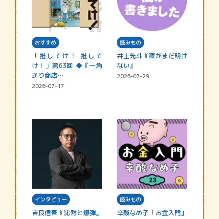
おすすめ
読みもの
「推してけ！ 推して
井上先斗『夜がまだ明け
け！」第63回 ◆『一角
ない』
通り商店…
2026-07-29
2026-07-17
インタビュー
読みもの
吉良信吾『沈黙と爆弾』
辛酸なめ子「お金入門」