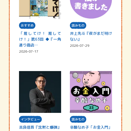
おすすめ
読みもの
「推してけ！ 推して
井上先斗『夜がまだ明け
け！」第63回 ◆『一角
ない』
通り商店…
2026-07-29
2026-07-17
インタビュー
読みもの
吉良信吾『沈黙と爆弾』
辛酸なめ子「お金入門」