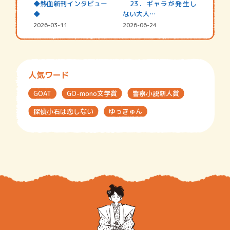
◆熱血新刊インタビュー
23．ギャラが発生し
◆
ない大人…
2026-03-11
2026-06-24
人気ワード
GOAT
GO-mono文学賞
警察小説新人賞
探偵小石は恋しない
ゆっきゅん