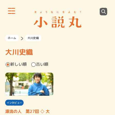
ホーム
大川史織
大川史織
新しい順
古い順
インタビュー
源流の人 第27回 ◇ 大