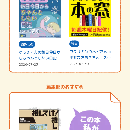
特集
読みもの
ワクサカソウヘイさん ×
ゆっきゅんの毎日今日か
平井まさあきさん「スペ
らちゃんとしたい日記
シャ…
☆202…
2026-07-30
2026-07-23
編集部のおすすめ