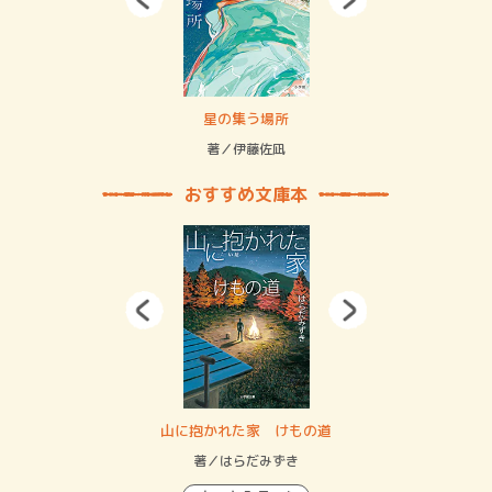
 二重拘束の…
星の集う場所
記憶
緒
著／伊藤佐凪
著／
おすすめ文庫本
・システム
山に抱かれた家 けもの道
神
イン…
著／はらだみずき
著