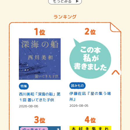
もっとみる
ランキング
読みもの
特集
伊藤佐凪『星の集う場
西川美和「深海の船」第
所』
１回 置いてきた子供
2026-08-05
2026-08-06