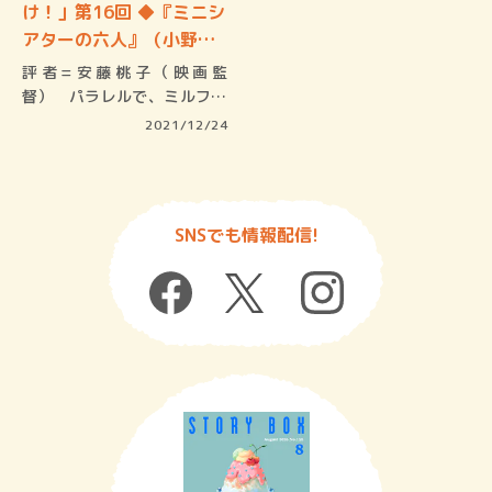
け！」第16回 ◆『ミニシ
アターの六人』（小野寺
史…
評者=安藤桃子（映画監
督） パラレルで、ミルフィ
ーユ 「…
2021/12/24
SNSでも情報配信!