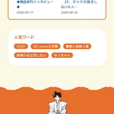
◆熱血新刊インタビュー
23．ギャラが発生し
◆
ない大人…
2026-03-11
2026-06-24
人気ワード
GOAT
GO-mono文学賞
警察小説新人賞
探偵小石は恋しない
ゆっきゅん