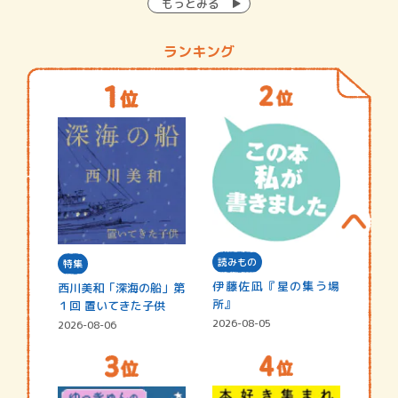
もっとみる
ランキング
読みもの
特集
伊藤佐凪『星の集う場
西川美和「深海の船」第
所』
１回 置いてきた子供
2026-08-05
2026-08-06