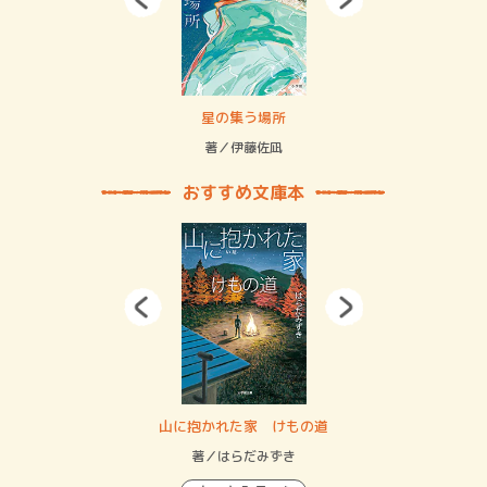
 二重拘束の…
星の集う場所
記憶
緒
著／伊藤佐凪
著／
おすすめ文庫本
・システム
山に抱かれた家 けもの道
神
イン…
著／はらだみずき
著