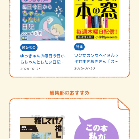
特集
読みもの
ワクサカソウヘイさん ×
ゆっきゅんの毎日今日か
平井まさあきさん「スペ
らちゃんとしたい日記
シャ…
☆202…
2026-07-30
2026-07-23
編集部のおすすめ