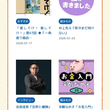
おすすめ
読みもの
「推してけ！ 推して
井上先斗『夜がまだ明け
け！」第63回 ◆『一角
ない』
通り商店…
2026-07-29
2026-07-17
インタビュー
読みもの
吉良信吾『沈黙と爆弾』
辛酸なめ子「お金入門」