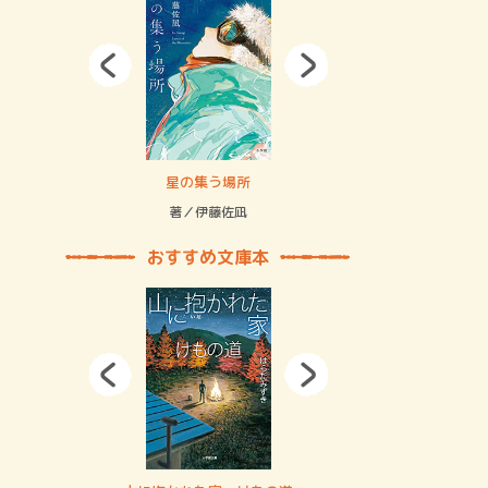
拘束の…
星の集う場所
記憶とツリ
著／伊藤佐凪
著／何 致
おすすめ文庫本