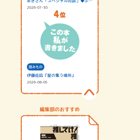
あきさん「スペシャル対談」◆ポッ
ドキャスト…
2026-07-30
読みもの
伊藤佐凪『星の集う場所』
2026-08-05
編集部のおすすめ