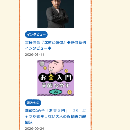
インタビュー
吉良信吾『沈黙と爆弾』◆熱血新刊
インタビュー◆
2026-03-11
読みもの
辛酸なめ子「お金入門」 23．ギ
ャラが発生しない大人のお稽古の醍
醐味
2026-06-24