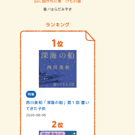
ステム
山に抱かれた家 けもの道
神無島
著／はらだみずき
著／あさ
ランキング
特集
西川美和「深海の船」第１回 置い
てきた子供
2026-08-06