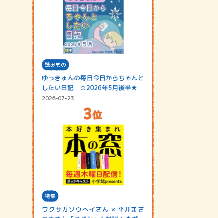
読みもの
ゆっきゅんの毎日今日からちゃんと
したい日記 ☆2026年5月後半★
2026-07-23
特集
ワクサカソウヘイさん × 平井まさ