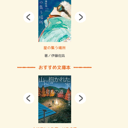
拘束の…
星の集う場所
記憶とツリ
著／伊藤佐凪
著／何 致
おすすめ文庫本