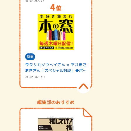
2026-07-23
特集
ワクサカソウヘイさん × 平井まさ
あきさん「スペシャル対談」◆ポッ
ドキャスト…
2026-07-30
編集部のおすすめ