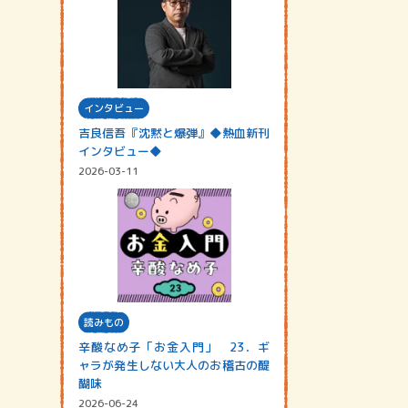
インタビュー
吉良信吾『沈黙と爆弾』◆熱血新刊
インタビュー◆
2026-03-11
読みもの
辛酸なめ子「お金入門」 23．ギ
ャラが発生しない大人のお稽古の醍
醐味
2026-06-24