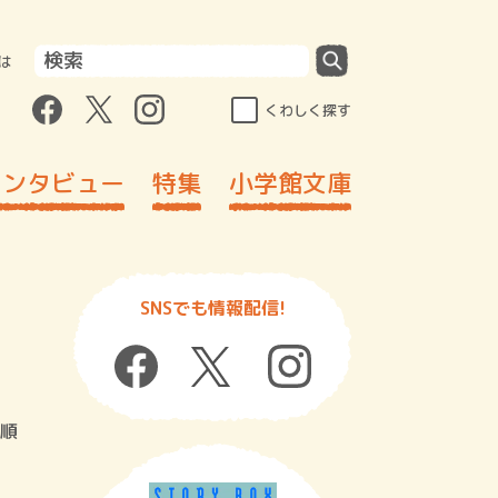
は
くわしく探す
インタビュー
特集
小学館文庫
SNSでも情報配信!
順