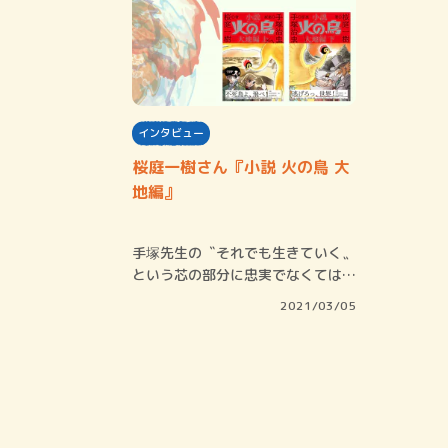
インタビュー
桜庭一樹さん『小説 火の鳥 大
地編』
手塚先生の〝それでも生きていく〟
という芯の部分に忠実でなくてはと
意識しました…
2021/03/05