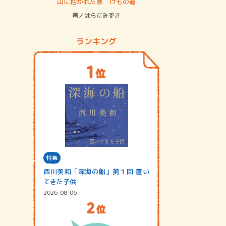
ステム
山に抱かれた家 けもの道
神無島
著／はらだみずき
著／あさ
ランキング
特集
西川美和「深海の船」第１回 置い
てきた子供
2026-08-06