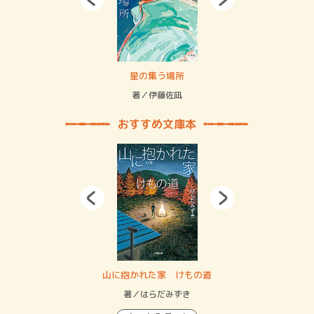
 二重拘束の…
星の集う場所
記憶
緒
著／伊藤佐凪
著／
おすすめ文庫本
・システム
山に抱かれた家 けもの道
神
イン…
著／はらだみずき
著