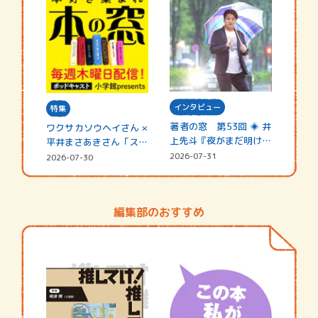
インタビュー
特集
著者の窓 第53回 ◈ 井
ワクサカソウヘイさん ×
上先斗『夜がまだ明けな
平井まさあきさん「スペ
い』
シャ…
2026-07-31
2026-07-30
編集部のおすすめ