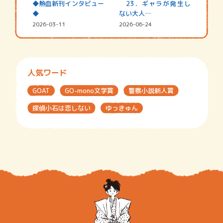
◆熱血新刊インタビュー
23．ギャラが発生し
◆
ない大人…
2026-03-11
2026-06-24
人気ワード
GOAT
GO-mono文学賞
警察小説新人賞
探偵小石は恋しない
ゆっきゅん