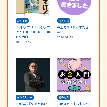
おすすめ
読みもの
「推してけ！ 推して
井上先斗『夜がまだ明け
け！」第63回 ◆『一角
ない』
通り商店…
2026-07-29
2026-07-17
インタビュー
読みもの
吉良信吾『沈黙と爆弾』
辛酸なめ子「お金入門」