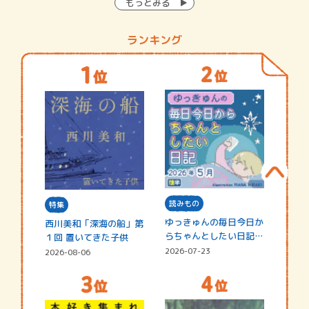
もっとみる
ランキング
読みもの
特集
ゆっきゅんの毎日今日か
西川美和「深海の船」第
らちゃんとしたい日記
１回 置いてきた子供
☆202…
2026-07-23
2026-08-06