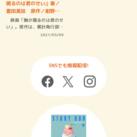
鳴るのは君のせい』著／
豊田美加 原作／紺野り
さ…
映画「胸が鳴るのは君のせ
い」。原作は、累計発行部数
250万…
2021/05/09
SNSでも情報配信!