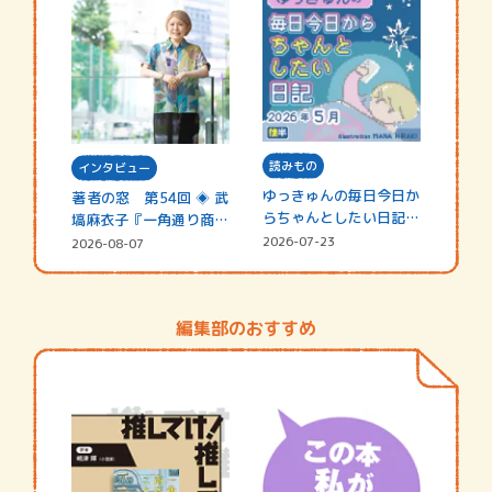
読みもの
インタビュー
ゆっきゅんの毎日今日か
著者の窓 第54回 ◈ 武
らちゃんとしたい日記
塙麻衣子『一角通り商店
☆202…
街の…
2026-07-23
2026-08-07
編集部のおすすめ