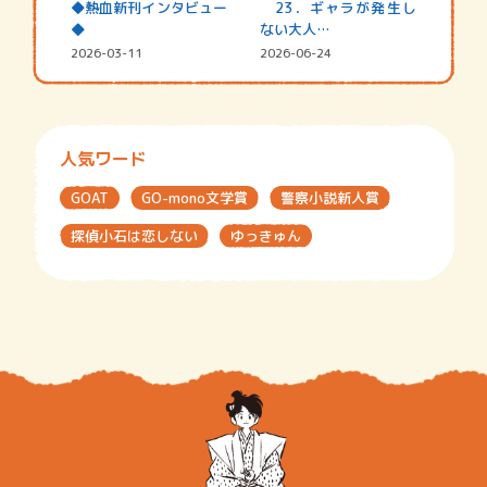
◆熱血新刊インタビュー
23．ギャラが発生し
◆
ない大人…
2026-03-11
2026-06-24
人気ワード
GOAT
GO-mono文学賞
警察小説新人賞
探偵小石は恋しない
ゆっきゅん