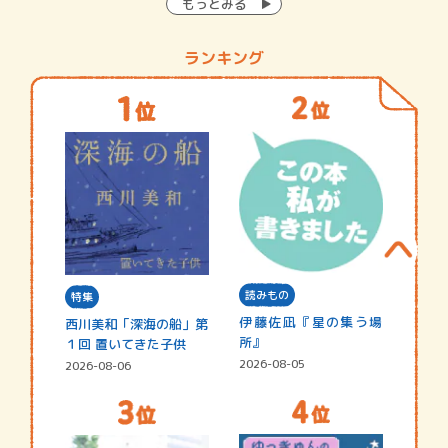
もっとみる
ランキング
読みもの
特集
伊藤佐凪『星の集う場
西川美和「深海の船」第
所』
１回 置いてきた子供
2026-08-05
2026-08-06