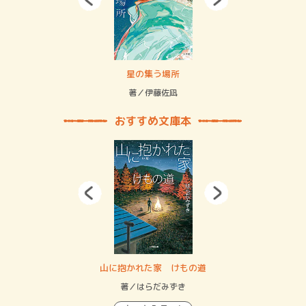
 二重拘束の…
星の集う場所
記憶
緒
著／伊藤佐凪
著／
おすすめ文庫本
・システム
山に抱かれた家 けもの道
神
イン…
著／はらだみずき
著