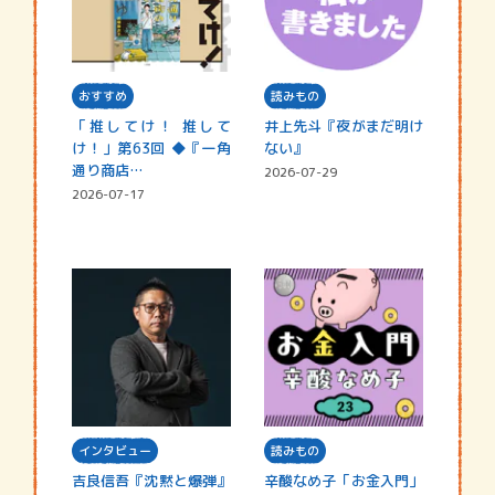
おすすめ
読みもの
「推してけ！ 推して
井上先斗『夜がまだ明け
け！」第63回 ◆『一角
ない』
通り商店…
2026-07-29
2026-07-17
インタビュー
読みもの
吉良信吾『沈黙と爆弾』
辛酸なめ子「お金入門」