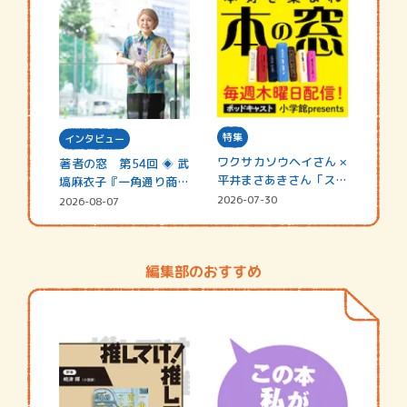
特集
インタビュー
ワクサカソウヘイさん ×
著者の窓 第54回 ◈ 武
平井まさあきさん「スペ
塙麻衣子『一角通り商店
シャ…
街の…
2026-07-30
2026-08-07
編集部のおすすめ