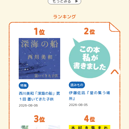
もっとみる
ランキング
読みもの
特集
伊藤佐凪『星の集う場
西川美和「深海の船」第
所』
１回 置いてきた子供
2026-08-05
2026-08-06