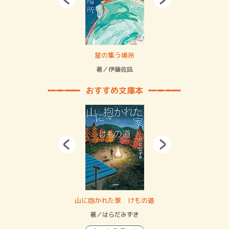
 二重拘束の…
星の集う場所
記憶
緒
著／伊藤佐凪
著／
おすすめ文庫本
・システム
山に抱かれた家 けもの道
神
イン…
著／はらだみずき
著