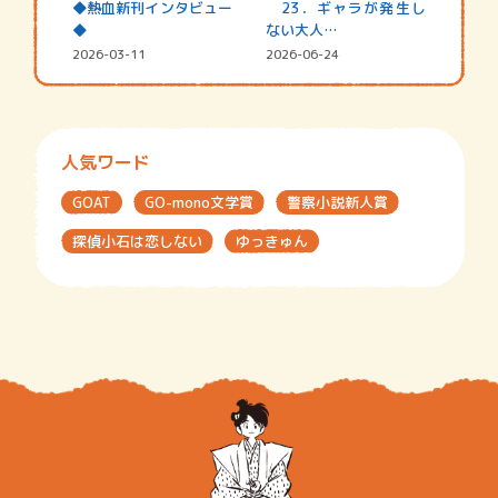
◆熱血新刊インタビュー
23．ギャラが発生し
◆
ない大人…
2026-03-11
2026-06-24
人気ワード
GOAT
GO-mono文学賞
警察小説新人賞
探偵小石は恋しない
ゆっきゅん