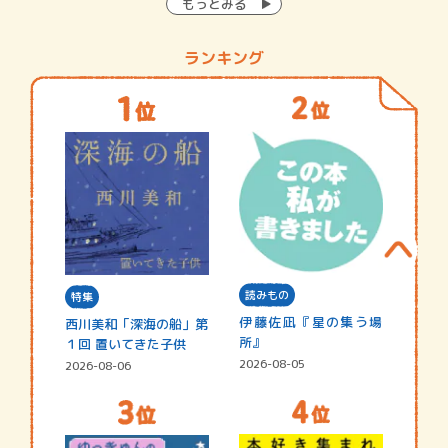
もっとみる
ランキング
読みもの
特集
伊藤佐凪『星の集う場
西川美和「深海の船」第
所』
１回 置いてきた子供
2026-08-05
2026-08-06