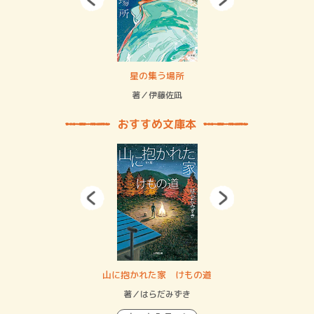
 二重拘束の…
星の集う場所
記憶
緒
著／伊藤佐凪
著／
おすすめ文庫本
・システム
山に抱かれた家 けもの道
神
イン…
著／はらだみずき
著