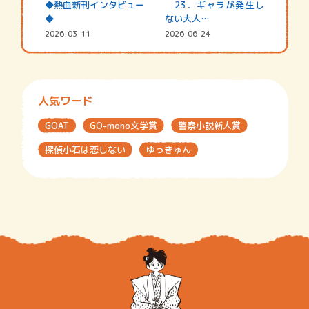
◆熱血新刊インタビュー
23．ギャラが発生し
◆
ない大人…
2026-03-11
2026-06-24
人気ワード
GOAT
GO-mono文学賞
警察小説新人賞
探偵小石は恋しない
ゆっきゅん