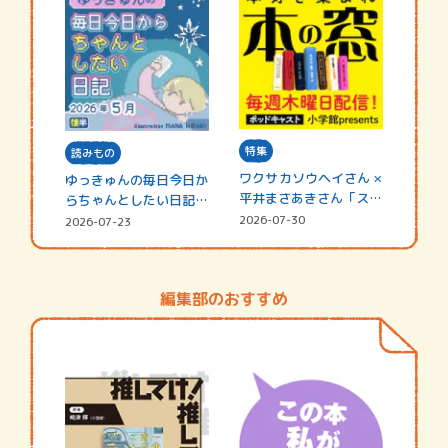
特集
読みもの
ワクサカソウヘイさん ×
ゆっきゅんの毎日今日か
平井まさあきさん「スペ
らちゃんとしたい日記
シャ…
☆202…
2026-07-30
2026-07-23
編集部のおすすめ