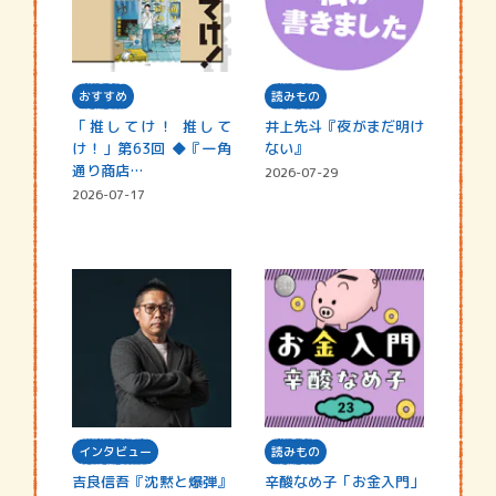
おすすめ
読みもの
「推してけ！ 推して
井上先斗『夜がまだ明け
け！」第63回 ◆『一角
ない』
通り商店…
2026-07-29
2026-07-17
インタビュー
読みもの
吉良信吾『沈黙と爆弾』
辛酸なめ子「お金入門」