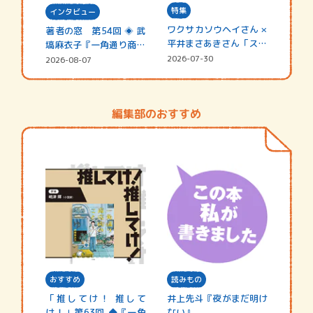
特集
インタビュー
ワクサカソウヘイさん ×
著者の窓 第54回 ◈ 武
平井まさあきさん「スペ
塙麻衣子『一角通り商店
シャ…
街の…
2026-07-30
2026-08-07
編集部のおすすめ
おすすめ
読みもの
「推してけ！ 推して
井上先斗『夜がまだ明け
け！」第63回 ◆『一角
ない』