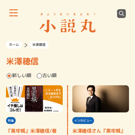
ホーム
米澤穂信
米澤穂信
新しい順
古い順
特集
インタビュー
『黒牢城』米澤穂信/著
米澤穂信さん『黒牢城』