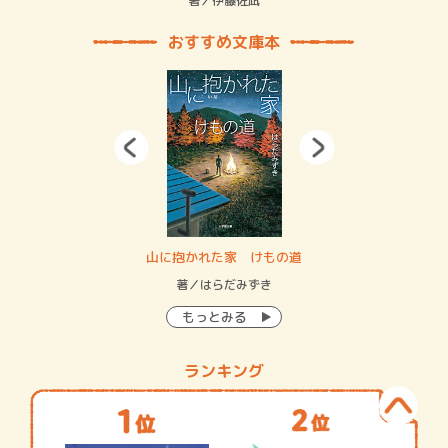
緒
著／伊藤佐凪
著／
おすすめ文庫本
・システム
山に抱かれた家 けもの道
神
イン…
著／はらだみずき
著
もっとみる
ランキング