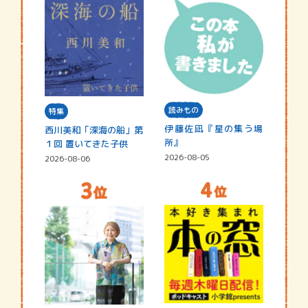
読みもの
特集
伊藤佐凪『星の集う場
西川美和「深海の船」第
所』
１回 置いてきた子供
2026-08-05
2026-08-06