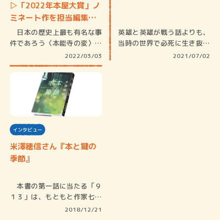
▷「2022年本屋大賞」ノ
ミネート作を担当編集
者…
日本の歴史上最も有名な事
英雄と英雄が戦う話よりも、
件であろう〈本能寺の変〉が
当時の世界で必死に生き抜い
起きる四…
た人の姿…
2022/03/03
2021/07/02
インタビュー
米澤穂信さん『本と鍵の
季節』
本書の第一話に当たる「９
１３」は、もともと作家七名
が参加し…
2018/12/21