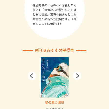
特別掲載の「私のことは話したく
ない」「探偵小石は戻らない」は
ともに後編。葉真中顕さんと上村
裕香さんの新作も登場です。「最
果ての人」は最終回！
新刊＆おすすめ単行本
 二重拘束の…
星の集う場所
記憶