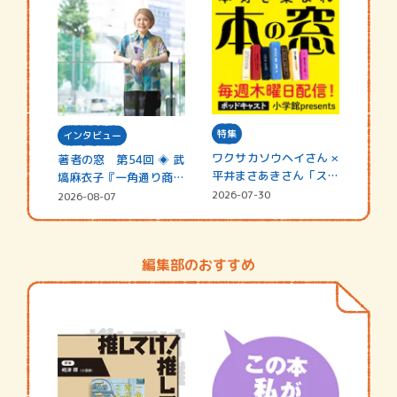
特集
インタビュー
ワクサカソウヘイさん ×
著者の窓 第54回 ◈ 武
平井まさあきさん「スペ
塙麻衣子『一角通り商店
シャ…
街の…
2026-07-30
2026-08-07
編集部のおすすめ