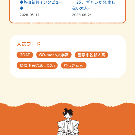
◆熱血新刊インタビュー
23．ギャラが発生し
◆
ない大人…
2026-03-11
2026-06-24
人気ワード
GOAT
GO-mono文学賞
警察小説新人賞
探偵小石は恋しない
ゆっきゅん