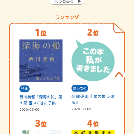
もっとみる
ランキング
読みもの
特集
伊藤佐凪『星の集う場
西川美和「深海の船」第
所』
１回 置いてきた子供
2026-08-05
2026-08-06