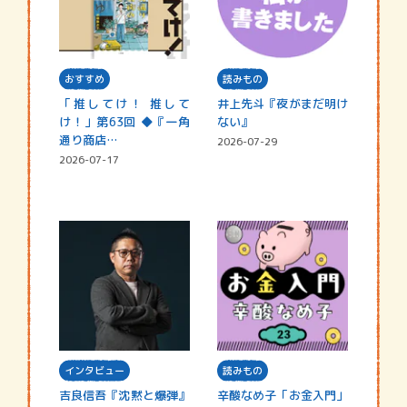
おすすめ
読みもの
「推してけ！ 推して
井上先斗『夜がまだ明け
け！」第63回 ◆『一角
ない』
通り商店…
2026-07-29
2026-07-17
インタビュー
読みもの
吉良信吾『沈黙と爆弾』
辛酸なめ子「お金入門」