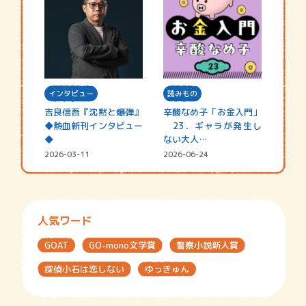
インタビュー
読みもの
吉良信吾『沈黙と爆弾』
辛酸なめ子「お金入門」
◆熱血新刊インタビュー
23．ギャラが発生し
◆
ない大人…
2026-03-11
2026-06-24
人気ワード
GOAT
GO-mono文学賞
警察小説新人賞
探偵小石は恋しない
ゆっきゅん