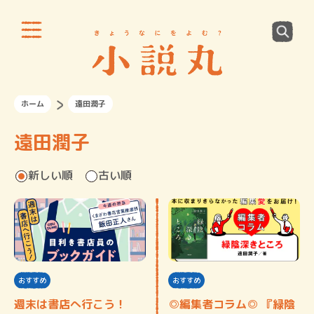
ホーム
遠田潤子
遠田潤子
新しい順
古い順
おすすめ
おすすめ
週末は書店へ行こう！
◎編集者コラム◎ 『緑陰