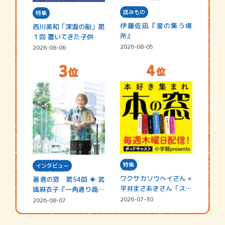
読みもの
特集
伊藤佐凪『星の集う場
西川美和「深海の船」第
所』
１回 置いてきた子供
2026-08-05
2026-08-06
特集
インタビュー
ワクサカソウヘイさん ×
著者の窓 第54回 ◈ 武
平井まさあきさん「スペ
塙麻衣子『一角通り商店
シャ…
街の…
2026-07-30
2026-08-07