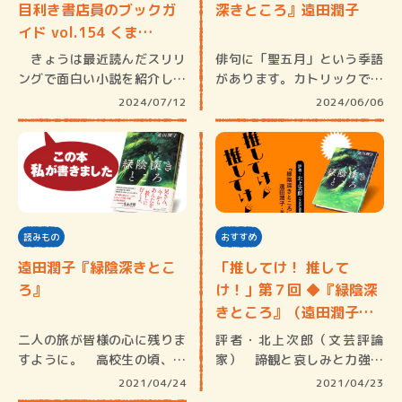
目利き書店員のブックガ
深きところ』遠田潤子
イド vol.154 くま…
きょうは最近読んだスリリ
俳句に「聖五月」という季語
ングで面白い小説を紹介しま
があります。カトリックで五
す。森バ…
月は「マ…
2024/07/12
2024/06/06
読みもの
おすすめ
遠田潤子『緑陰深きとこ
「推してけ！ 推して
ろ』
け！」第７回 ◆『緑陰深
きところ』（遠田潤子・
著）
二人の旅が皆様の心に残りま
評者・北上次郎（文芸評論
すように。 高校生の頃、文
家） 諦観と哀しみと力強い
化祭で有…
決意が心に…
2021/04/24
2021/04/23