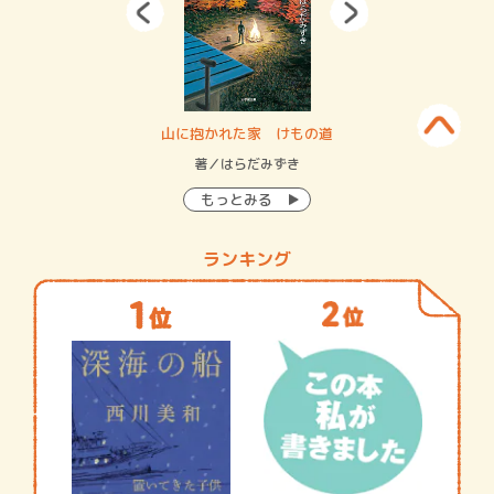
・システム
山に抱かれた家 けもの道
神
イン…
著／はらだみずき
著
もっとみる
ランキング