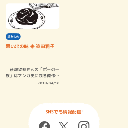
読みもの
思い出の味 ◈ 遠田潤子
萩尾望都さんの「ポーの一
族」はマンガ史に残る傑作で
す。宝塚…
2018/04/16
SNSでも情報配信!