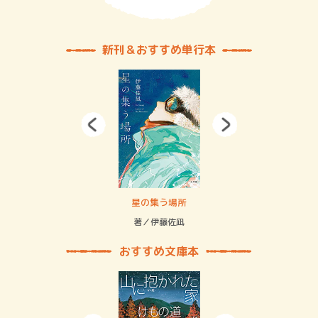
新刊＆おすすめ単行本
 二重拘束の…
星の集う場所
記憶
緒
著／伊藤佐凪
著／
おすすめ文庫本