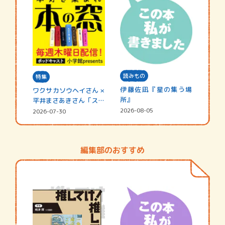
読みもの
特集
伊藤佐凪『星の集う場
ワクサカソウヘイさん ×
所』
平井まさあきさん「スペ
シャ…
2026-08-05
2026-07-30
編集部のおすすめ