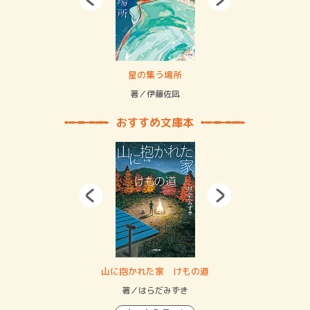
 二重拘束の…
星の集う場所
記憶
緒
著／伊藤佐凪
著／
おすすめ文庫本
・システム
山に抱かれた家 けもの道
神
イン…
著／はらだみずき
著