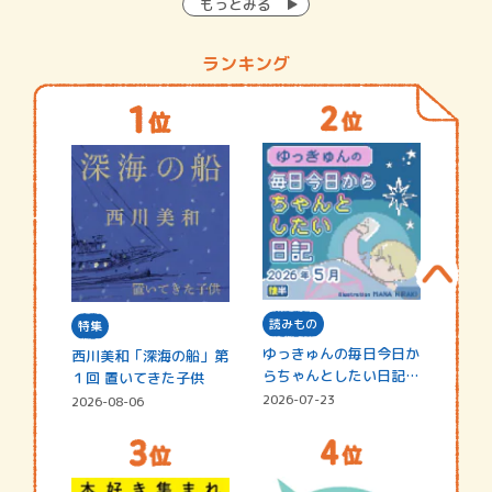
もっとみる
ランキング
読みもの
特集
ゆっきゅんの毎日今日か
西川美和「深海の船」第
らちゃんとしたい日記
１回 置いてきた子供
☆202…
2026-07-23
2026-08-06