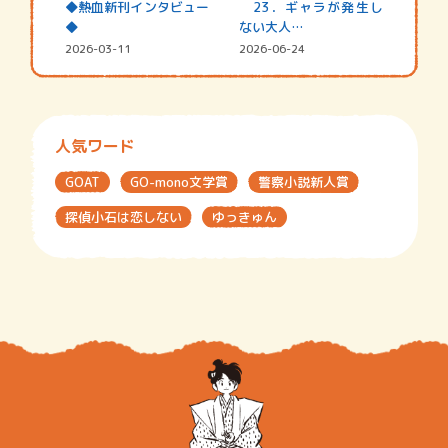
◆熱血新刊インタビュー
23．ギャラが発生し
◆
ない大人…
2026-03-11
2026-06-24
人気ワード
GOAT
GO-mono文学賞
警察小説新人賞
探偵小石は恋しない
ゆっきゅん