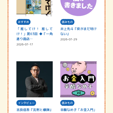
おすすめ
読みもの
「推してけ！ 推して
井上先斗『夜がまだ明け
け！」第63回 ◆『一角
ない』
通り商店…
2026-07-29
2026-07-17
インタビュー
読みもの
吉良信吾『沈黙と爆弾』
辛酸なめ子「お金入門」