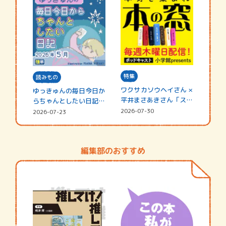
特集
読みもの
ワクサカソウヘイさん ×
ゆっきゅんの毎日今日か
平井まさあきさん「スペ
らちゃんとしたい日記
シャ…
☆202…
2026-07-30
2026-07-23
編集部のおすすめ