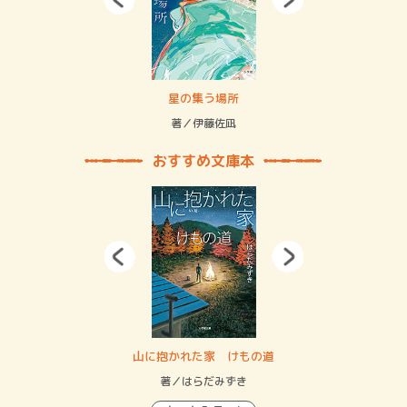
 二重拘束の…
星の集う場所
記憶
緒
著／伊藤佐凪
著／
おすすめ文庫本
・システム
山に抱かれた家 けもの道
神
イン…
著／はらだみずき
著