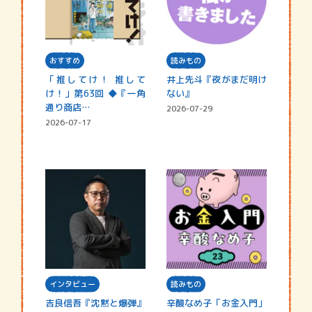
おすすめ
読みもの
「推してけ！ 推して
井上先斗『夜がまだ明け
け！」第63回 ◆『一角
ない』
通り商店…
2026-07-29
2026-07-17
インタビュー
読みもの
吉良信吾『沈黙と爆弾』
辛酸なめ子「お金入門」