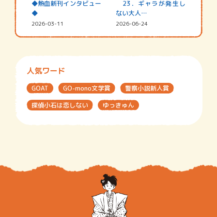
◆熱血新刊インタビュー
23．ギャラが発生し
◆
ない大人…
2026-03-11
2026-06-24
人気ワード
GOAT
GO-mono文学賞
警察小説新人賞
探偵小石は恋しない
ゆっきゅん