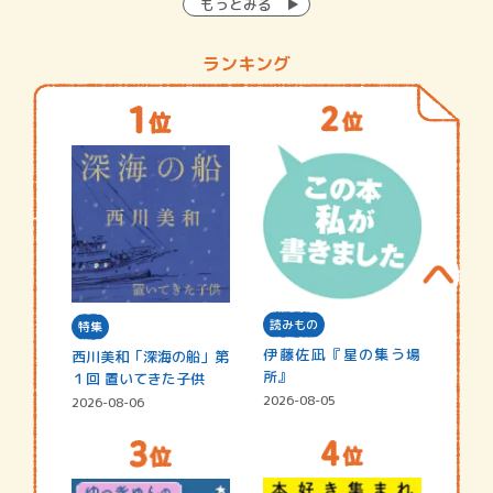
もっとみる
ランキング
読みもの
特集
伊藤佐凪『星の集う場
西川美和「深海の船」第
所』
１回 置いてきた子供
2026-08-05
2026-08-06