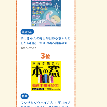
読みもの
ゆっきゅんの毎日今日からちゃんと
したい日記 ☆2026年5月後半★
2026-07-23
特集
ワクサカソウヘイさん × 平井まさ