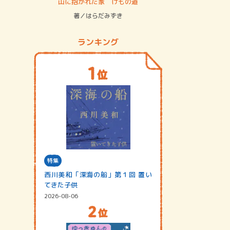
ステム
山に抱かれた家 けもの道
神無島
著／はらだみずき
著／あさ
ランキング
特集
西川美和「深海の船」第１回 置い
てきた子供
2026-08-06