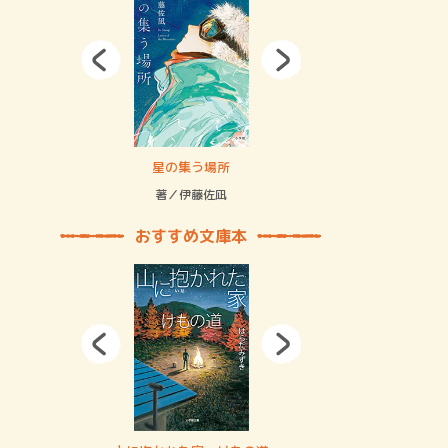
拘束の…
星の集う場所
記憶とツリ
著／伊藤佐凪
著／何 致
おすすめ文庫本