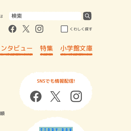
は
くわしく探す
インタビュー
特集
小学館文庫
SNSでも情報配信!
順