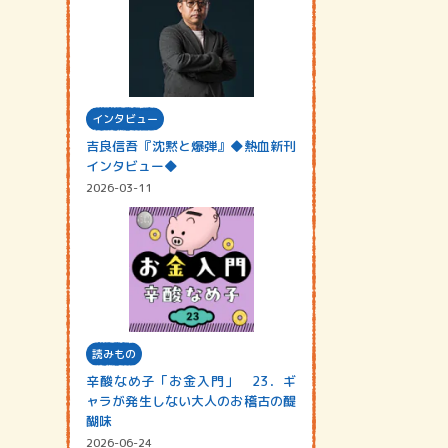
インタビュー
吉良信吾『沈黙と爆弾』◆熱血新刊
インタビュー◆
2026-03-11
読みもの
辛酸なめ子「お金入門」 23．ギ
ャラが発生しない大人のお稽古の醍
醐味
2026-06-24