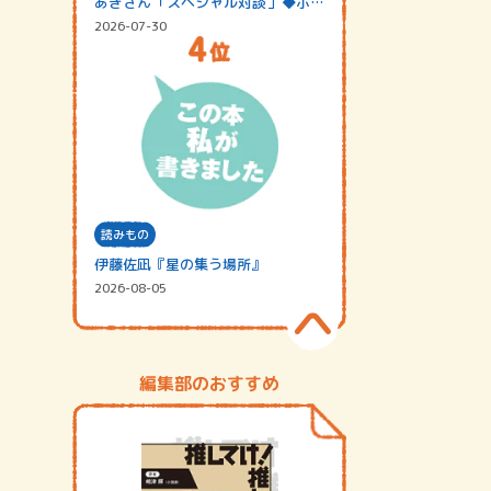
あきさん「スペシャル対談」◆ポッ
ドキャスト…
2026-07-30
読みもの
伊藤佐凪『星の集う場所』
2026-08-05
編集部のおすすめ