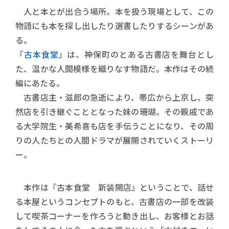
人と本とが出合う場所。本を扱う現場として、この
物語にも本を探し出したり選書したりするシーンがあ
る。
『
古本食堂
』は、神保町のとある古書店を舞台とし
た、温かな人間模様を織りなす物語だ。本作はその続
編にあたる。
古書店主・滋郎の急逝により、帯広から上京し、突
然店を引き継ぐこととなった妹の珊瑚。その親戚であ
る大学院生・美希喜も店を手伝うことになり、その周
りの人たちとの人間ドラマが展開されていくストーリ
ー。
本作は『古本食堂 新装開店』ということで、話せ
る本屋というコンセプトのもと、古書店の一部を改装
して喫茶コーナーを作ろうと動き出し、お客様とお話