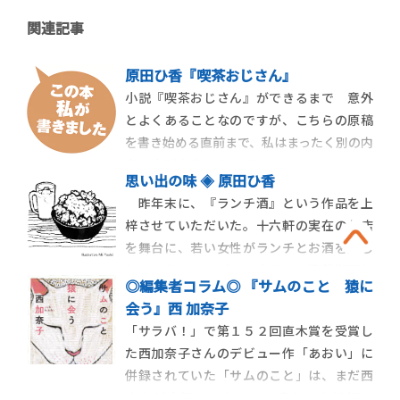
関連記事
原田ひ香『喫茶おじさん』
小説『喫茶おじさん』ができるまで 意外
とよくあることなのですが、こちらの原稿
を書き始める直前まで、私はまったく別の内
容の小説を書こうと思っていました。とこ
思い出の味 ◈ 原田ひ香
ろが、私は出会ってしまったのです。喫茶店
昨年末に、『ランチ酒』という作品を上
に。運命の出会いでした。ＢＳの番組をな
梓させていただいた。十六軒の実在のお店
んとなく観ていたら、お笑いコンビ「ず
を舞台に、若い女性がランチとお酒を楽し
ん」の飯尾和樹さんが喫茶店をめぐる番組
むというコンセプトの小説で、連載期間は
をやっていらっ
◎編集者コラム◎ 『サムのこと 猿に
昨年一月から八ヶ月、その半年ほど前から
会う』西 加奈子
いろいろな店を食べ歩いた。 自分の＂舌
「サラバ！」で第１５２回直木賞を受賞し
＂にはまったく自信はないが、それなりに
た西加奈子さんのデビュー作「あおい」に
吟味したつもりだ。もともと有名店 […]
併録されていた「サムのこと」は、まだ西
さんが大阪にいたときに書かれた短編で