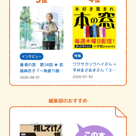
特集
インタビュー
ワクサカソウヘイさん ×
著者の窓 第54回 ◈ 武
平井まさあきさん「スペ
塙麻衣子『一角通り商店
シャ…
街の…
2026-07-30
2026-08-07
編集部のおすすめ