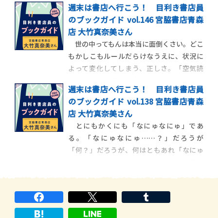
週末は書店へ行こう！ 目利き書店員
す。２００３年ころに、「あおい」と「サ
のブックガイド vol.146 宮脇書店青森
ムのこと」の二編を引っ提げて、西さんは
店 大竹真奈美さん
上京されました。当時は、作家デビューも
世の中ってもんは本当に面倒くさい。どこ
なにも決まっていないなか、それまでの環境
もかしこもルールだらけなうえに、状況に
を変えようとして
よって変化してしまう、正しさ。「空気読
めよ」という空気。息苦しいったらありゃ
週末は書店へ行こう！ 目利き書店員
しない。理不尽だと思いながらも、ルール
のブックガイド vol.138 宮脇書店青森
に従う。空気を読んで、心の声は飲み込ん
店 大竹真奈美さん
で、その場を濁すことなくやり過ごす。そん
とにもかくにも「なにゅなにゅ」であ
な経験のある人も少なくないだろう。物語
る。「なにゅなにゅ……？」だろうが
は、前の会社
「何？」だろうが、何はともあれ「なにゅ
なにゅ」なのだ。主人公の三川は、玩具会
社でカプセルトイの企画をしている。入社
して３年。思うように成果を上げられず、
なにゅなにゅというキャラクターに癒しを
求める、なにゅなにゅオタクだ。やれ今日