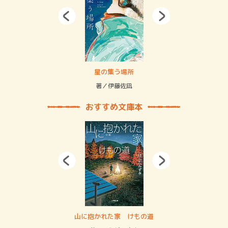
 二重拘束の…
星の集う場所
記憶
緒
著／伊藤佐凪
著／
おすすめ文庫本
・システム
山に抱かれた家 けもの道
神