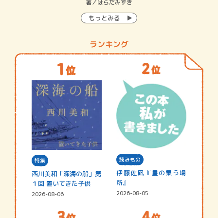
イン…
著／はらだみずき
著
もっとみる
ランキング
読みもの
特集
伊藤佐凪『星の集う場
西川美和「深海の船」第
所』
１回 置いてきた子供
2026-08-05
2026-08-06