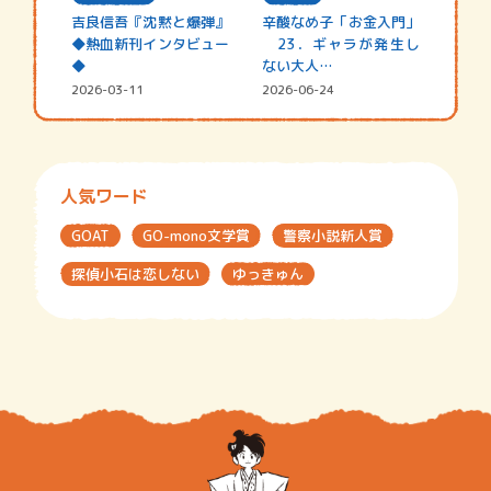
吉良信吾『沈黙と爆弾』
辛酸なめ子「お金入門」
◆熱血新刊インタビュー
23．ギャラが発生し
◆
ない大人…
2026-03-11
2026-06-24
人気ワード
GOAT
GO-mono文学賞
警察小説新人賞
探偵小石は恋しない
ゆっきゅん