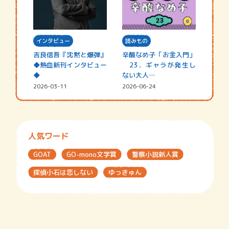
インタビュー
読みもの
吉良信吾『沈黙と爆弾』
辛酸なめ子「お金入門」
◆熱血新刊インタビュー
23．ギャラが発生し
◆
ない大人…
2026-03-11
2026-06-24
人気ワード
GOAT
GO-mono文学賞
警察小説新人賞
探偵小石は恋しない
ゆっきゅん