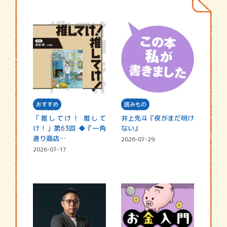
おすすめ
読みもの
「推してけ！ 推して
井上先斗『夜がまだ明け
け！」第63回 ◆『一角
ない』
通り商店…
2026-07-29
2026-07-17