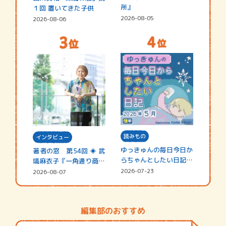
所』
１回 置いてきた子供
2026-08-05
2026-08-06
読みもの
インタビュー
ゆっきゅんの毎日今日か
著者の窓 第54回 ◈ 武
らちゃんとしたい日記
塙麻衣子『一角通り商店
☆202…
街の…
2026-07-23
2026-08-07
編集部のおすすめ