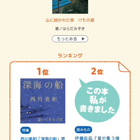
・システム
山に抱かれた家 けもの道
神
イン…
著／はらだみずき
著
もっとみる
ランキング
読みもの
特集
伊藤佐凪『星の集う場
西川美和「深海の船」第