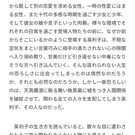
から脱して別の恋愛を求める女性、一時の性愛にはま
る女性、また十代の多感な時期を過ごす少女と少年、
そして彼女の娘や息子といった肉親。様々な環境でそ
れぞれの日常を過ごす登場人物たちの前に、なぜか前
からそこにいるかのように登場する英利子は、不穏な
空気をまとい言葉巧みに相手の満たされない心の隙間
へ入り搦め取り、甘美だけど引き返せない中毒になり
そうな方へ引き込んでいく。そんな逃れられない人生
の恐ろしさに出会ってしまったのは偶然なのだろう
か、それとも必然なのだろうか。しかし一番恐ろしい
のは、天真爛漫に振る舞い無意識に嘘をつき人間関係
を破綻させて、関わる全ての人々を支配してしまう英
利子、その人なのだった。
英利子の生き方を読んでいると、散々な目に遭わさ
れもう二度と関わりたくない人物にも思える。しかし