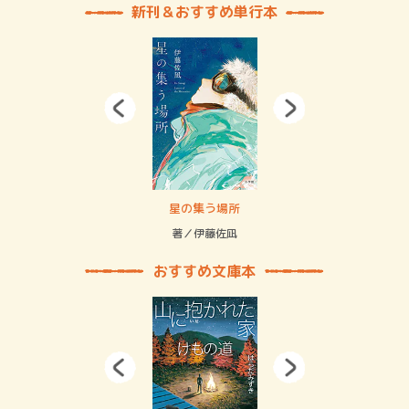
新刊＆おすすめ単行本
 二重拘束の…
星の集う場所
記憶
緒
著／伊藤佐凪
著／
おすすめ文庫本