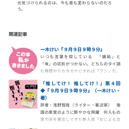
元気づけられるのは、今も昔も変わらないのだろ
う。
関連記事
一木けい『９月９日９時９分』
いつも言葉を探している 「嫉妬」と
「埃」の区別がつかない。どちらのタイ語
も無理やりカタカナにすれば「フン」だ。
ネイティブの発音を聴くと違うのはわか
「推してけ！ 推してけ！」第４回
る。でもその通りの音を正確に出すことが
◆『９月９日９時９分』（一木けい・
できない。舌や歯などついているものは同
著）
じなのにどうして、といつも思う。
評者・浅野智哉（ライター・著述家） 南
国の果実のように鮮やかな飛躍 何人もの
実力派を輩出してきた新人賞『女による女
のためのＲ─18文学賞』で、近年最高の収