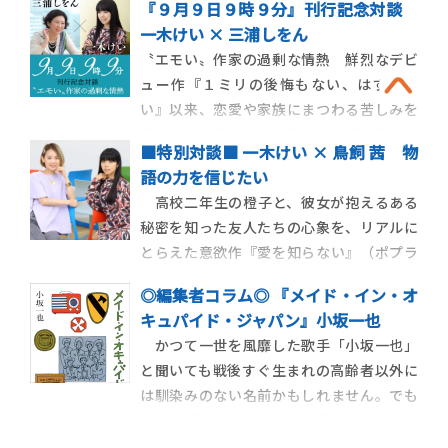
『９月９日９時９分』刊行記念対談
穫作家と呼べるのが、一木けいだ。2016
一木けい × 三浦しをん
年、読者賞となったデビュー作を収録した
〝エモい〟作家の過剰な情熱 鮮烈なデビ
『１ミリの後悔もない、はずがない』が、
ュー作『１ミリの後悔もない、はずがな
アーティストの椎名林檎から絶賛され、１作
い』以来、恋愛や家族にまつわる苦しみを
目にして話題をさらった。続けて発表した
真正面から描き、女性読者の共感を集めて
『愛を知
■特別対談■ 一木けい × 鳥飼 茜 物
いる一木けいさん。最新作『９月９日９時
語の力を信じたい
９分』は、10代の男女が許されない恋に向
高校二年生の橙子と、彼女が抱えるある
き合う、日本とタイを舞台にした恋愛小説
秘密を知った友人たちの心象を、リアルに
です。
とらえた意欲作『愛を知らない』（ポプラ
社）を上梓したばかりの一木けいさん。そ
◎編集者コラム◎ 『メイド・イン・オ
んな一木さんがファンと公言しているの
キュパイド・ジャパン』小坂一也
が、漫画家の鳥飼茜さんです。 鳥飼さんの
かつて一世を風靡した歌手「小坂一也」
『サターンリターン』刊行を機に、小説丸で
と聞いても戦後すぐ生まれの高齢者以外に
実現したおふたりの対談は、初対面 […]
は馴染みのない名前かもしれません。でも
1950年代の終わりから90年代にかけては俳
優としても活躍しましたから、その甘いマ