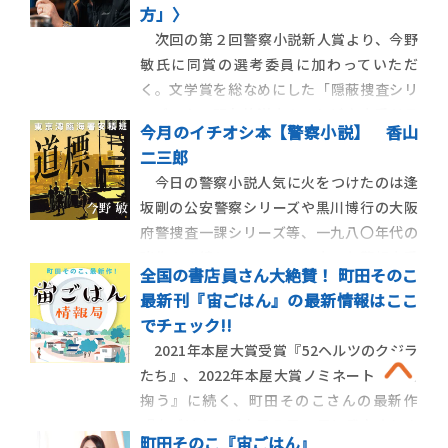
方」〉
次回の第２回警察小説新人賞より、今野
敏氏に同賞の選考委員に加わっていただ
く。文学賞を総なめにした「隠蔽捜査シリ
ーズ」や、現在放送中のテレビ東京系ドラ
今月のイチオシ本【警察小説】 香山
マ『警視庁強行犯係 樋口顕Season２』の
二三郎
原作シリーズなど、警察小説の第一人者とし
今日の警察小説人気に火をつけたのは逢
て活躍してきた。今野氏は、当該ジャンル
坂剛の公安警察シリーズや黒川博行の大阪
のどこに魅力を感じ、未来の才能に何を求
府警捜査一課シリーズ等、一九八〇年代の
めるのか。
諸作の功績といっていい。中でも警視庁系
全国の書店員さん大絶賛！ 町田そのこ
の捜査小説の正統派として今なお厚い人気
最新刊『宙ごはん』の最新情報はここ
を得ているのが、今野敏の東京湾臨海署安
でチェック!!
積班シリーズである。 本書はその最新刊
2021年本屋大賞受賞『52ヘルツのクジラ
で、全一〇篇からなる連作短篇集。 […]
たち』、2022年本屋大賞ノミネート『星を
掬う』に続く、町田そのこさんの最新作
『宙ごはん』が本日５月27日に発売されま
町田そのこ『宙ごはん』