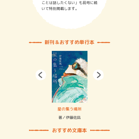
ことは話したくない」も前号に続
いて特別掲載します。
新刊＆おすすめ単行本
 二重拘束の…
星の集う場所
記憶
緒
著／伊藤佐凪
著／
おすすめ文庫本