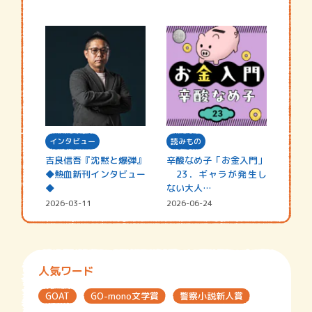
インタビュー
読みもの
吉良信吾『沈黙と爆弾』
辛酸なめ子「お金入門」
◆熱血新刊インタビュー
23．ギャラが発生し
◆
ない大人…
2026-03-11
2026-06-24
人気ワード
GOAT
GO-mono文学賞
警察小説新人賞