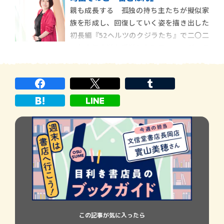
した。「読みながら何度も何度も、涙がこ
親も成長する 孤独の持ち主たちが擬似家
ぼれた」「とても幸せな読後感」「すごく
族を形成し、回復していく姿を描き出した
大切な一冊になりそう」など、一足早く作
初長編『52ヘルツのクジラたち』で二〇二
品を読んでくださった書店員さんからは、
一年本屋大賞を受賞した町田そのこが、最
絶賛の
新長編『宙ごはん』で再び家族というテー
マと向き合った。「ごはん」を共通モチー
フにした全五話は、優しさと温かさに加
え、人生の苦みもしっかりときいている。
育ててくれた「マ
この記事が気に入ったら