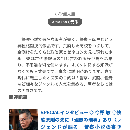
小学館文庫
Amazonで見る
警察小説で有名な著者が書く、警察＋転生という
異種格闘技的作品です。荒廃した高校をつぶして、
金儲けをたくらむ政治家とゼネコンの元に現れた少
年。彼は古代修験道の祖と言われる役小角を名乗
り、不思議な術を使います。オズヌに関する知識が
なくても大丈夫です。本文に説明があります。さて
現代に転生したオズヌの目的は？警察、武闘、怪奇
など様々なジャンルで人気を集める、著者ならでは
の面白さです。
関連記事
SPECIALインタビュー◇ 今野 敏 ◇快
感原則の先に「理想の刑事」あり〈レ
ジェンドが語る「警察小説の書き