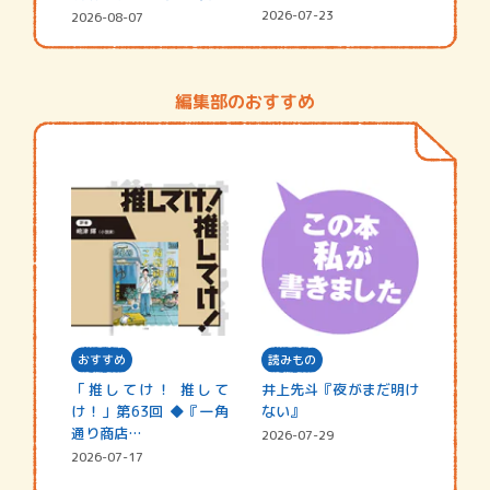
☆202…
街の…
2026-07-23
2026-08-07
編集部のおすすめ
おすすめ
読みもの
「推してけ！ 推して
井上先斗『夜がまだ明け
け！」第63回 ◆『一角
ない』
通り商店…
2026-07-29
2026-07-17