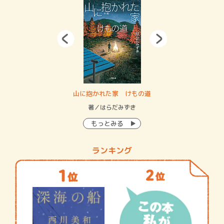
・システム
山に抱かれた家 けもの道
神
イン…
著／はらだみずき
著
もっとみる
ランキング