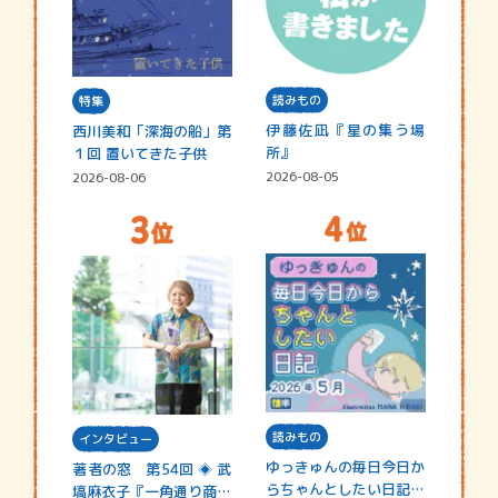
読みもの
特集
伊藤佐凪『星の集う場
西川美和「深海の船」第
所』
１回 置いてきた子供
2026-08-05
2026-08-06
読みもの
インタビュー
ゆっきゅんの毎日今日か
著者の窓 第54回 ◈ 武
らちゃんとしたい日記
塙麻衣子『一角通り商店