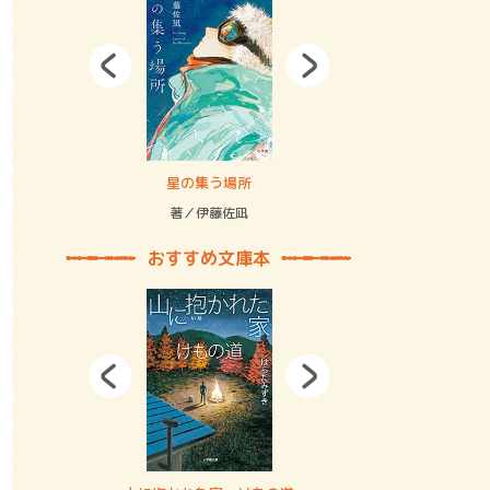
拘束の…
星の集う場所
記憶とツリ
著／伊藤佐凪
著／何 致
おすすめ文庫本