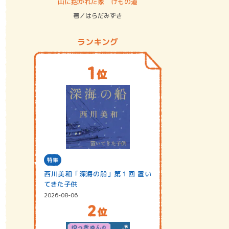
ステム
山に抱かれた家 けもの道
神無島
著／はらだみずき
著／あさ
ランキング
特集
西川美和「深海の船」第１回 置い
てきた子供
2026-08-06