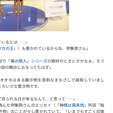
ているとは……」
リカの王
』）も書かれているからね、伊集院さん」
ぱり『
美の旅人』シリーズ
の取材のときとかかなぁ。そう
小説の舞台にもなってたはず」
オオキはある展示物を真剣なまなざしで凝視していまし
たちいさな置き物です。
で見られる日が来るなんて、と思って……」
読んだ伊集院さんのエッセイ（『
神様は風来坊
』所収「蛙
き物」のことが少し書かれていて、「いまでもすごく印象