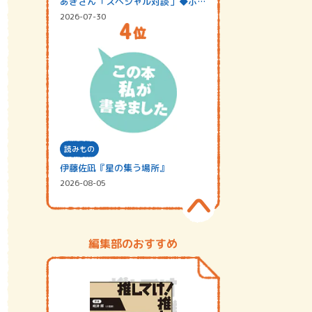
あきさん「スペシャル対談」◆ポッ
ドキャスト…
2026-07-30
読みもの
伊藤佐凪『星の集う場所』
2026-08-05
編集部のおすすめ