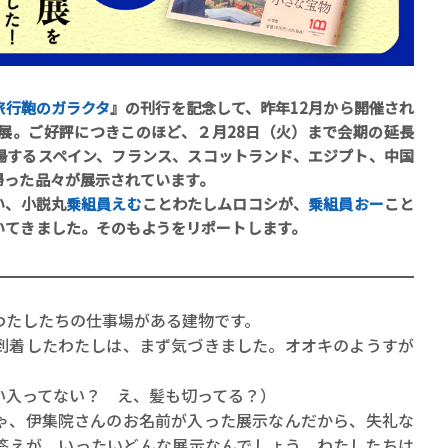
旅行鞄のガラクタ
』の刊行を記念して、昨年12月から開催され
」展。ご好評につきこのほど、２月28日（火）まで会期の延長
場するスペイン、フランス、スコットランド、エジプト、中国
賞金稼ぎスリーサム！ 二重
帰った品々が展示されています。
著／川瀬七緒
い、小説丸
乗組員えむ
ことわたしムロコシが、
乗組員おー
こと
いてきました。そのもようをリポートします。
たしたちの仕事場がある建物です。
着したわたしは、まず気づきました。オオキのようすが
い入ってない？ え、髪も切ってる？）
、伊集院さんのお名前が入った展示なんだから、失礼な
答えが。いったいどんな展示なんでしょう。わたしたちは