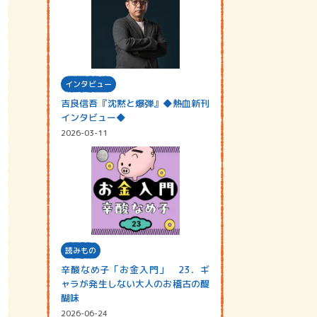
インタビュー
吉良信吾『沈黙と爆弾』◆熱血新刊
インタビュー◆
2026-03-11
読みもの
辛酸なめ子「お金入門」 23．ギ
ャラが発生しない大人のお稽古の醍
醐味
2026-06-24