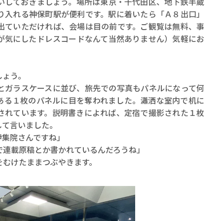
しておきましょう。場所は東京・千代田区、地下鉄半蔵
り入れる神保町駅が便利です。駅に着いたら「Ａ８出口」
出ていただければ、会場は目の前です。ご観覧は無料、事
が気にしたドレスコードなんて当然ありません）気軽にお
しょう。
ガラスケースに並び、旅先での写真もパネルになって何
ある１枚のパネルに目を奪われました。瀟洒な室内で机に
されています。説明書きによれば、定宿で撮影された１枚
して言いました。
伊集院さんですね」
で連載原稿とか書かれているんだろうね」
むけたままつぶやきます。