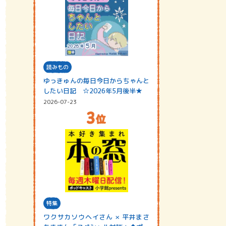
読みもの
ゆっきゅんの毎日今日からちゃんと
したい日記 ☆2026年5月後半★
2026-07-23
特集
ワクサカソウヘイさん × 平井まさ