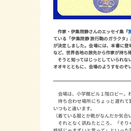
作家・伊集院静さんのエッセイ集『
ている「伊集院静 旅行鞄のガラクタ
が決定しました。会場には、本書に登
など、世界各地の旅先から作家が持ち
そうと知ってはじっとしていられな
オオキとともに、会場のようすをのぞ
会場は、小学館ビル１階ロビー。わ
待ち合わせ場所にちょっと遅れて到
いつもと違います。
（着ている服とか靴がなんだか気合
それとなく訊ねたところ、「そりゃ
格好じゃまずいと思って」といった