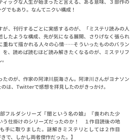
ティックな人生が始まったと言える、ある意味、３部作の
ロボット・イン・ザ・シ
ングでもあり。なんてニクい構成！
著／デボラ・イン…
すが、刊行するごとに実感するのが、「ミステリ読みの人
述したような構成、先が気になる展開、さりげなく張られ
に重ねて描かれる人々の心情……そういったもののバラン
」を、読めば読むほど読み解きたくなるのが、ミステリフ
ん。
たのが、作家の阿津川辰海さん。阿津川さんがヨナソン
は、Twitterで感想を拝見したのがきっかけ。
部フルダシリーズ『闇という名の娘』『喪われた少
いう仕掛けのシリーズだったのか！ １作目読後の地
も手に取りました。謎解きミステリとしては２作目
好きで、しかし両者傑作だった。】