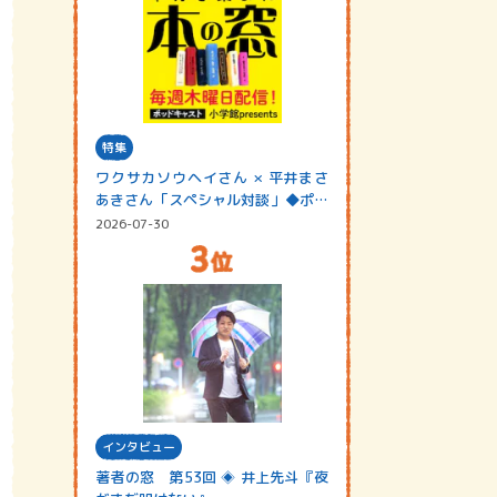
特集
ワクサカソウヘイさん × 平井まさ
あきさん「スペシャル対談」◆ポッ
ドキャスト…
2026-07-30
インタビュー
著者の窓 第53回 ◈ 井上先斗『夜