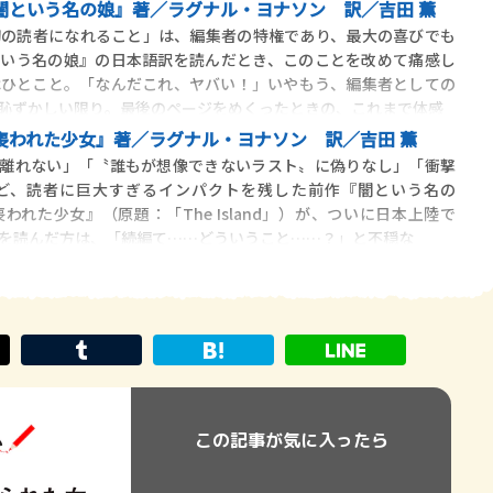
闇という名の娘』著／ラグナル・ヨナソン 訳／吉田 薫
初の読者になれること」は、編集者の特権であり、最大の喜びでも
という名の娘』の日本語訳を読んだとき、このことを改めて痛感し
はひとこと。「なんだこれ、ヤバい！」いやもう、編集者としての
恥ずかしい限り。最後のページをめくったときの、これまで体感
喪われた少女』著／ラグナル・ヨナソン 訳／吉田 薫
ら離れない」「〝誰もが想像できないラスト〟に偽りなし」「衝撃
ど、読者に巨大すぎるインパクトを残した前作『闇という名の
れた少女』（原題：「The Island」）が、ついに日本上陸で
を読んだ方は、「続編て……どういうこと……？」と不穏な
この記事が気に入ったら