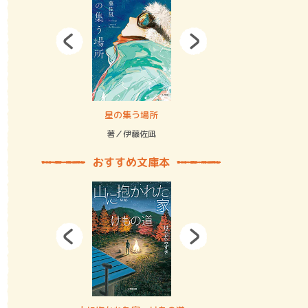
拘束の…
星の集う場所
記憶とツリ
著／伊藤佐凪
著／何 致
おすすめ文庫本