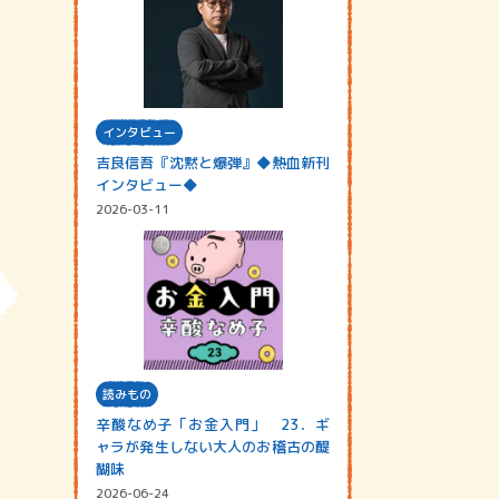
インタビュー
吉良信吾『沈黙と爆弾』◆熱血新刊
インタビュー◆
2026-03-11
読みもの
辛酸なめ子「お金入門」 23．ギ
ャラが発生しない大人のお稽古の醍
醐味
2026-06-24