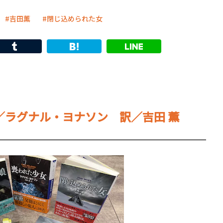
吉田薫
閉じ込められた女
／ラグナル・ヨナソン 訳／吉田 薫