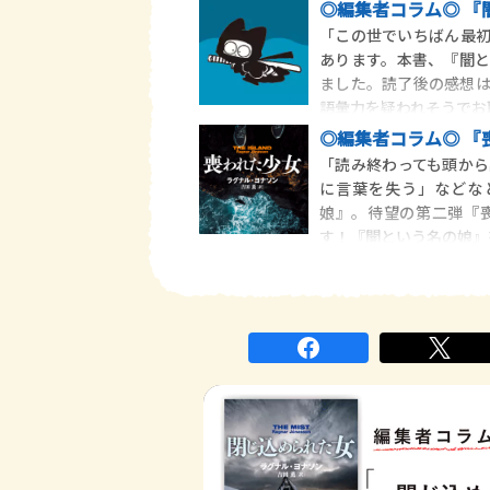
◎編集者コラム◎ 『
「この世でいちばん最
あります。本書、『闇
ました。読了後の感想
語彙力を疑われそうでお
◎編集者コラム◎ 『
「読み終わっても頭か
に言葉を失う」などな
娘』。待望の第二弾『喪わ
す！『闇という名の娘』