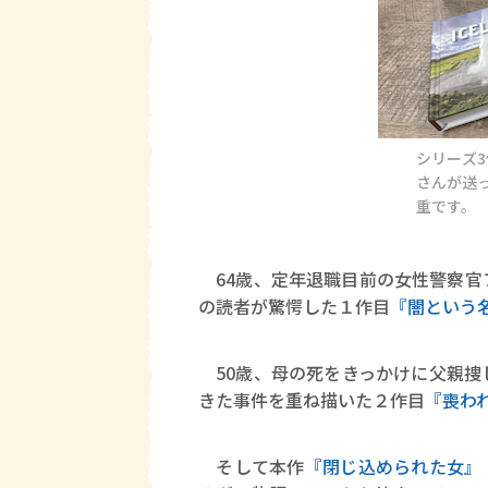
シリーズ
さんが送
重です。
64歳、定年退職目前の女性警察官
の読者が驚愕した１作目
『闇という
50歳、母の死をきっかけに父親捜
きた事件を重ね描いた２作目
『喪わ
そして本作
『閉じ込められた女』