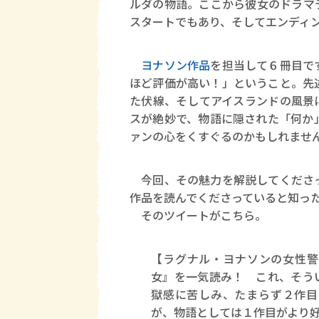
ルダの物語。ここから彼女のドラマ
スタートでもあり、そしてエンディ
ヨナソン作品
を担当して６冊目で
ほど評価が高い！」ということ。先
た伏線、そしてアイスランドの風景
スが絶妙で、物語に隠された「何か
ァンの心をくすぐるのかもしれませ
今回、その魅力を解説してくださっ
作品を読んでくださっていると知ったの
そのツイートがこちら。
【ラグナル・ヨナソンの女性警
女』を一気読み！ これ、そう
獄感に苦しみ、たまらず２作目
が、物語としては１作目がより