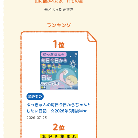
ステム
山に抱かれた家 けもの道
神無島
著／はらだみずき
著／あさ
ランキング
読みもの
ゆっきゅんの毎日今日からちゃんと
したい日記 ☆2026年5月後半★
2026-07-23