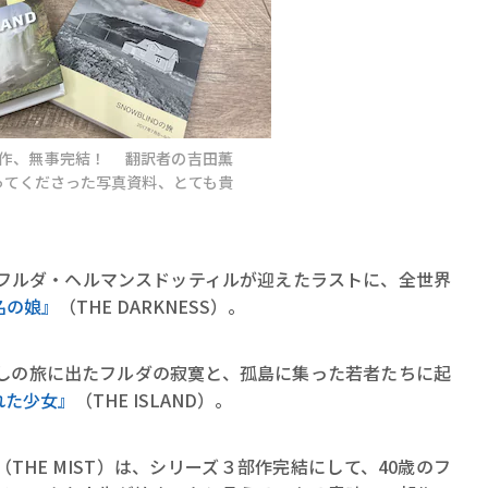
3作、無事完結！ 翻訳者の吉田薫
ってくださった写真資料、とても貴
賞金稼ぎスリーサム！ 二重
著／川瀬七緒
フルダ・ヘルマンスドッティルが迎えたラストに、全世界
名の娘』
（THE DARKNESS）。
しの旅に出たフルダの寂寞と、孤島に集った若者たちに起
れた少女』
（THE ISLAND）。
（THE MIST）は、シリーズ３部作完結にして、40歳のフ