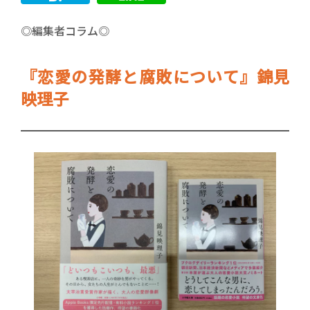
◎編集者コラム◎
『恋愛の発酵と腐敗について』錦見
映理子