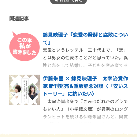
関連記事
錦見映理子『恋愛の発酵と腐敗につい
て』
恋愛というレッテル 三十代まで、「恋」
とは男女の性愛のことだと思っていた。異
性と恋をして結婚し、子どもを産み育てる
という「正しい道」を歩まねば、幸せにな
伊藤朱里 × 錦見映理子 太宰治賞作
れないと思い込んでいた。みんなが迷わず
家 新刊発売＆重版記念対談〈「安いス
にまっすぐその道を進んでいるように見え
トーリー」に抗いたい〉
て、ひとり取り残されたように苦しかった
太宰治賞出身で『きみはだれかのどうで
三十代を終え、四十代半ばで小説を書くよ
もいい人』（小学館文庫）が異例のロング
うになってから、「いつか恋愛小説を書い
ランヒットを続ける伊藤朱里さんと、同賞
てみたいな」とちょうど一回り若い友達に
の「後輩」である錦見映理子さんがこの２
話すと、彼女は言った。
月、ほぼ同時期に新刊を発表する。伊藤さ