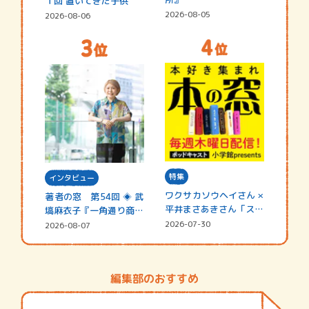
１回 置いてきた子供
2026-08-05
2026-08-06
特集
インタビュー
ワクサカソウヘイさん ×
著者の窓 第54回 ◈ 武
平井まさあきさん「スペ
塙麻衣子『一角通り商店
シャ…
街の…
2026-07-30
2026-08-07
編集部のおすすめ