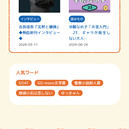
インタビュー
読みもの
吉良信吾『沈黙と爆弾』
辛酸なめ子「お金入門」
◆熱血新刊インタビュー
23．ギャラが発生し
◆
ない大人…
2026-03-11
2026-06-24
人気ワード
GOAT
GO-mono文学賞
警察小説新人賞
探偵小石は恋しない
ゆっきゅん