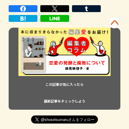
んの『ピンク色なんかこわくない』（新潮
社）は四姉妹ものの家族小説、錦見さんの
『恋愛の発酵と腐敗について』（小学館）
は不思議な三角関係を綴る恋愛小説……と
思いきや、ページをめくるにつれて読み心
地がそれぞれガラッと変わる。二作を軸
に、互いの作品について語り合っていただ
いた。
この記事が気に入ったら
最新記事をチェックしよう