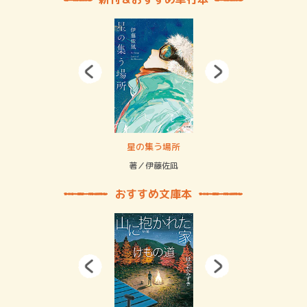
 二重拘束の…
星の集う場所
記憶
緒
著／伊藤佐凪
著／
おすすめ文庫本