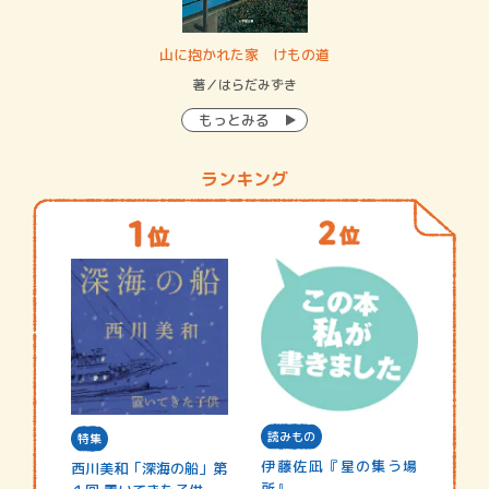
・システム
山に抱かれた家 けもの道
神
イン…
著／はらだみずき
著
もっとみる
ランキング
読みもの
特集
伊藤佐凪『星の集う場
西川美和「深海の船」第
所』