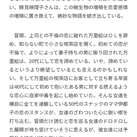
い。錦見映理子さんは、この微生物の増殖を恋愛感情
の増殖に置き換えて、絶妙な物語を紡ぎ出している。
冒頭、上司との不倫の恋に破れた万里絵はＯＬを辞
め、知らない町で小さな喫茶店を開く。初めての恋が
不倫で、よりによって妻子持ちの男に振り回された万
里絵は、20代にして恋を諦めている。いや、諦めてい
るというより絶望しているとも言えるのかもしれな
い。そして万里絵の喫茶店にお客として立ち寄る早苗
は40代にして初めて抱いたある男に対する燃えるよう
な恋心に自家中毒を起こし始めていた。そんな女達を
横目に全てを達観している50代のスナックのママ伊都
子の恋のスタンスが、女達のざわついた心に鋭い楔を
打ち込む。冒頭だけ読むと恋を巡る女達のドロドロし
た展開が待ち受けていそうに思えるが、彼女達には予