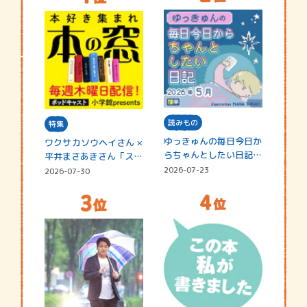
読みもの
特集
ゆっきゅんの毎日今日か
ワクサカソウヘイさん ×
らちゃんとしたい日記
平井まさあきさん「スペ
☆202…
シャ…
2026-07-23
2026-07-30