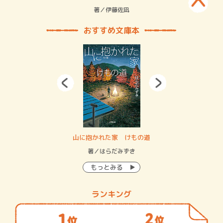
緒
著／伊藤佐凪
著／
おすすめ文庫本
・システム
山に抱かれた家 けもの道
神
イン…
著／はらだみずき
著
もっとみる
ランキング