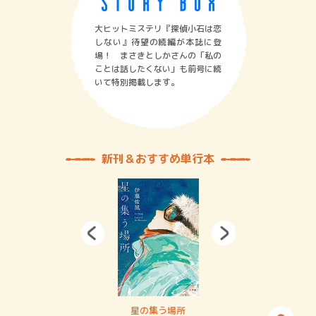
大ヒットミステリ『探偵小石は恋
しない』待望の続編が本誌に登
場！ まさきとしかさんの「私の
ことは話したくない」も前号に続
いて特別掲載します。
新刊＆おすすめ単行本
賞金稼ぎスリーサム！ 二重拘束の…
星の集う場所
記憶