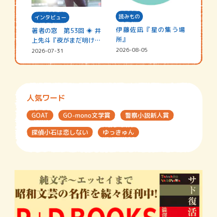
読みもの
インタビュー
伊藤佐凪『星の集う場
著者の窓 第53回 ◈ 井
所』
上先斗『夜がまだ明けな
い』
2026-08-05
2026-07-31
人気ワード
GOAT
GO-mono文学賞
警察小説新人賞
探偵小石は恋しない
ゆっきゅん