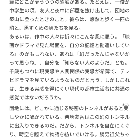
編にどこか夢うつつの感触がある。たとえば、一俊が
中学生の頃、友人と夜中に部屋を抜け出して、団地の
築山に登ったときのこと。彼らは、悠然と歩く一匹の
豹と、黒ずくめの男たちを見る。
あるいは、作中の人々は折々にこんな風に思う。「映
画かドラマで見た場面を、自分の記憶と勘違いしてい
る」のかもしれない、あれは「幻だったんじゃないか
って思うね」、自分を「知らない人のようだ」とも。
千歳もつねに現実感や人間関係の実感が希薄で、テレ
ビドラマを見ているようなものだと言う。しかしこれ
は、生きる実感を得にくい現代の都市生活者に共通の
感覚ではないだろうか。
まこと
団地には、どこかに通じる秘密のトンネルがあると
実
しやかに囁かれている。柴崎友香はこの幻のトンネル
に出入りできるのだ。だから、トンネルを自在にくぐ
り、時空を超えて物語を紡いでいける。勝男祖父ちゃ