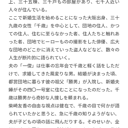
上、三十五棟、三千戸もの部屋があり、七千人近い
人々が住んでいる。
ここで新婚生活を始めることになった大阪出身、三十
九歳の女性「千歳」を中心として、団地の住人、かつ
ての住人、住むに至らなかった者、住人たちと触れあ
った者、団地でヒーローものの撮影をした俳優、広大
な団地のどこかに消えていった盗人などなど、数々の
人生が断片的に語られていく。
夫の「一俊」は仕事の忘年会で千歳と軽く話をしただ
けで、求婚してきた風変りな男。結婚が決まった頃、
都営団地に暮らす彼の祖父「勝男」が入院し、新婚夫
婦がその四〇一号室に住むことになったのだった。千
歳は勝男から奇妙な人捜しを頼まれる。
柴崎友香の自由な視点は健在で、千歳の目で何かが語
られていたかと思うと、急に千歳の知りようがない、
夫が子どもの頃の話に飛んだりする。そのせいか、全