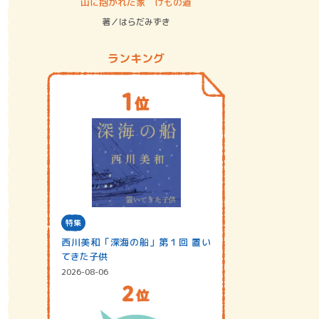
ステム
山に抱かれた家 けもの道
神無島
著／はらだみずき
著／あさ
ランキング
特集
西川美和「深海の船」第１回 置い
てきた子供
2026-08-06