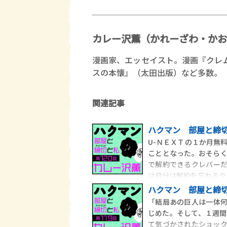
カレー沢薫（かれーざわ・かお
漫画家、エッセイスト。漫画『クレ
スの本懐』（太田出版）など多数。
関連記事
ハクマン 部屋と締切
U-ＮＥＸＴの１か月無
こととなった。おそら
で解約できるクレバー
は自分は解約を忘れるク
ハクマン 部屋と締切
「結局あの巨人は一体
じめた。そして、１週間
て気づかされたショッ