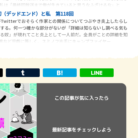
私は「最終回放送まで俺が生きていると思うなふざけるな」と
（デッドエンド）と私 第118回
Twitterでおそらく作家との関係についてつぶやき炎上したらし
がする。何一つ確かな部分がないが「詳細は知らないし調べる気も
いる奴」が現れてこと炎上として一人前だ。全員がことの詳細を知
態など児戯に等しく、スミノフ片手にキャンプファイヤー
この記事が気に入ったら
最新記事をチェックしよう