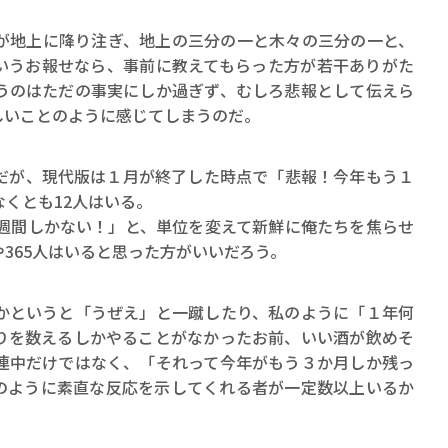
ロボット・イン・ザ・シ
著／デボラ・イン…
が地上に降り注ぎ、地上の三分の一と木々の三分の一と、
いうお報せなら、事前に教えてもらった方が若干ありがた
うのはただの事実にしか過ぎず、むしろ悲報として伝えら
しいことのように感じてしまうのだ。
だが、現代版は１月が終了した時点で「悲報！今年もう１
くとも12人はいる。
５週間しかない！」と、単位を変えて新鮮に俺たちを焦らせ
365人はいると思った方がいいだろう。
かというと「うぜえ」と一蹴したり、私のように「１年何
りを数えるしかやることがなかったお前、いい酒が飲めそ
連中だけではなく、「それって今年がもう３か月しか残っ
のように素直な反応を示してくれる者が一定数以上いるか