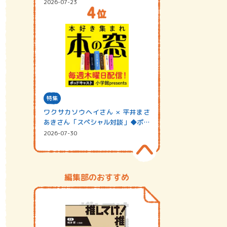
2026-07-23
特集
ワクサカソウヘイさん × 平井まさ
あきさん「スペシャル対談」◆ポッ
ドキャスト…
2026-07-30
編集部のおすすめ