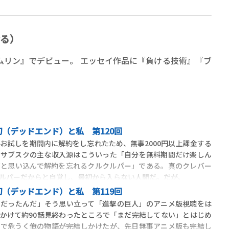
る）
ムリン』でデビュー。 エッセイ作品に『負ける技術』『ブ
（デッドエンド）と私 第120回
料お試しを期間内に解約をし忘れたため、無事2000円以上課金する
くサブスクの主な収入源はこういった「自分を無料期間だけ楽しん
だと思い込んで解約を忘れるクルクルパー」である。真のクレバー
ルパーだからと自覚し、最初から入らない人間だ。だが、
（デッドエンド）と私 第119回
何だったんだ」そう思い立って「進撃の巨人」のアニメ版視聴をは
かけて約90話見終わったところで「まだ完結してない」とはじめ
クで危うく俺の物語が完結しかけたが、先日無事アニメ版も完結し