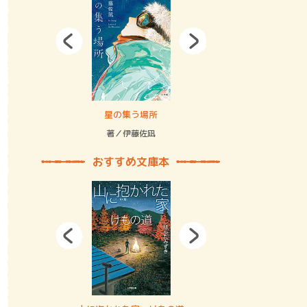
拘束の…
星の集う場所
記憶とツリ
著／伊藤佐凪
著／何 致
おすすめ文庫本