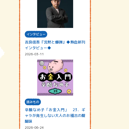
インタビュー
吉良信吾『沈黙と爆弾』◆熱血新刊
インタビュー◆
2026-03-11
読みもの
辛酸なめ子「お金入門」 23．ギ
ャラが発生しない大人のお稽古の醍
醐味
2026-06-24