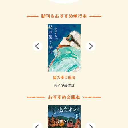
新刊＆おすすめ単行本
 二重拘束の…
星の集う場所
記憶
緒
著／伊藤佐凪
著／
おすすめ文庫本