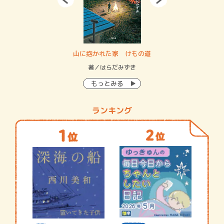
・システム
山に抱かれた家 けもの道
神
イン…
著／はらだみずき
著
もっとみる
ランキング