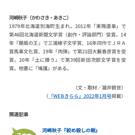
河﨑秋子（かわさき・あきこ）
1979年北海道別海町生まれ。2012年「東陬遺事」で
第46回北海道新聞文学賞（創作・評論部門）受賞。14
年『颶風の王』で三浦綾子文学賞、16年同作でＪＲＡ
賞馬事文化賞、19年『肉弾』で第21回大藪春彦賞を受
賞。20年『土に贖う』で第39回新田次郎文学賞を受
賞。他書に『鳩護』がある。
（文・取材／瀧井朝世）
〈
「WEBきらら」2022年1月号
掲載〉
関連記事
河﨑秋子『絞め殺しの樹』