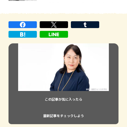
ンク養殖等々、かつて北海道で栄え、廃れ
ていった、〈産業への悼み〉の短編集であ
る。 自身、別海町出身の河﨑秋子氏に
よる大藪賞受賞後第１作『土に贖う』 。羊
飼いとの兼業作家として注 […]
この記事が気に入ったら
最新記事をチェックしよう