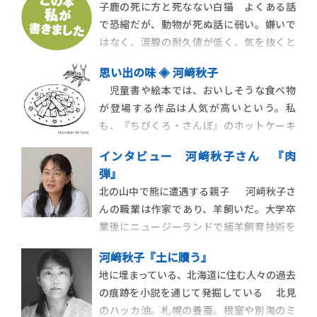
子鹿の死に方と死なない白猫 よくある話
で恐縮だが、動物が死ぬ話に弱い。嫌いで
はなく、涙腺の耐久値が低く、気を抜くと
すぐに泣いてしまう。その最初は、忘れも
思い出の味 ◈ 河﨑秋子
しない、子どもの頃に見たアニメ『子鹿物
児童書や絵本では、おいしそうな食べ物
語』だ。
が登場する作品は人気が高いという。私
も、『ちびくろ・さんぼ』のホットケーキ
やモモちゃんシリーズに出てくるとろとろ
インタビュー 河﨑秋子さん 『肉
のおかゆさんに憧れたものだ。 その中
弾』
で、強く記憶に固定されてしまった食べ物が
北の山中で熊に遭遇する親子 河﨑秋子さ
ある。宮沢賢治の『銀河鉄道の夜』に出て
んの職業は作家であり、羊飼いだ。大学卒
くるお菓子だ。鳥を捕る人が主人公た […]
業後にニュージーランドで緬羊飼育技術を
１年間学んだあと、北海道で酪農を営む自
河﨑秋子『土に贖う』
宅で緬羊の飼育・出荷をしている。朝は四
地に埋まっている、北海道に住む人々の過去
～五時に起き、夜七～八時まで働く生活の
の痕跡を小説を通じて発掘している 北見
なか、二〇一二年に『東陬遺事』で北海道
のハッカ油。札幌の養蚕。根室や別海のミ
新聞文学賞（創作・ […]