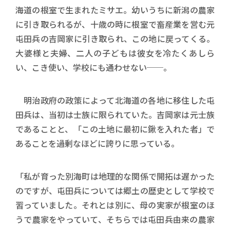
海道の根室で生まれたミサエ。幼いうちに新潟の農家
に引き取られるが、十歳の時に根室で畜産業を営む元
屯田兵の吉岡家に引き取られ、この地に戻ってくる。
大婆様と夫婦、二人の子どもは彼女を冷たくあしら
い、こき使い、学校にも通わせない──。
明治政府の政策によって北海道の各地に移住した屯
田兵は、当初は士族に限られていた。吉岡家は元士族
であることと、「この土地に最初に鍬を入れた者」で
あることを過剰なほどに誇りに思っている。
「私が育った別海町は地理的な関係で開拓は遅かった
のですが、屯田兵については郷土の歴史として学校で
習っていました。それとは別に、母の実家が根室のほ
うで農家をやっていて、そちらでは屯田兵由来の農家