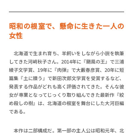
昭和の根室で、懸命に生きた一人の
女性
北海道で生まれ育ち、羊飼いをしながら小説を執筆
してきた河﨑秋子さん。2014年に『颶風の王』で三浦
綾子文学賞、19年に『肉弾』で大藪春彦賞、20年に短
篇集『土に贖う』で新田次郎文学賞を受賞するなど、
発表する作品がどれも高く評価されてきた。そんな彼
女が専業となってじっくり取り組んできた最新作『絞
め殺しの樹』は、北海道の根室を舞台にした大河巨編
である。
本作は二部構成だ。第一部の主人公は昭和元年、北