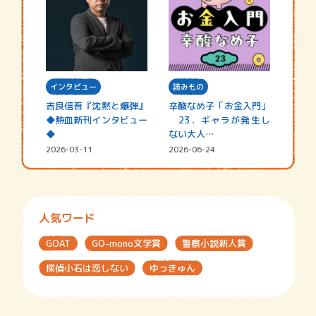
インタビュー
読みもの
吉良信吾『沈黙と爆弾』
辛酸なめ子「お金入門」
◆熱血新刊インタビュー
23．ギャラが発生し
◆
ない大人…
2026-03-11
2026-06-24
人気ワード
GOAT
GO-mono文学賞
警察小説新人賞
探偵小石は恋しない
ゆっきゅん