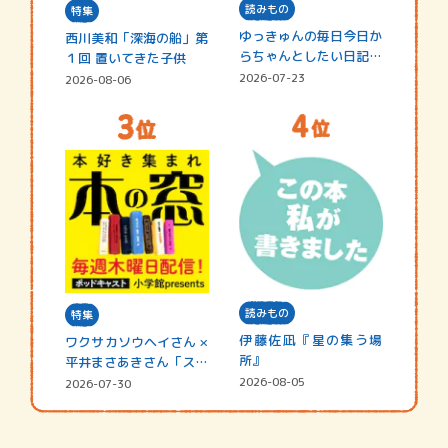
読みもの
特集
ゆっきゅんの毎日今日か
西川美和「深海の船」第
らちゃんとしたい日記
１回 置いてきた子供
☆202…
2026-07-23
2026-08-06
読みもの
特集
伊藤佐凪『星の集う場
ワクサカソウヘイさん ×
所』
平井まさあきさん「スペ
シャ…
2026-08-05
2026-07-30