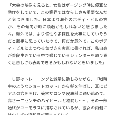
「大会の映像を見ると、女性はポージング時に優雅な
動作をしていて、この業界では女らしさも重要なんだ
と気づきました。日本より海外のボディ・ビルの方
が、その傾向が時に顕著かもしれないと感じました
ね。海外では、より個性や多様性を大事にしていそう
だと勝手に思っていたので、何だか意外で。このボデ
ィ・ビルにまつわる気づきを実直に書ければ、私自身
が普段生きている中で感じているジェンダーを取り巻
く息苦しさも表現できるかもしれないと思いました」
Ｕ野はトレーニングと減量に勤しみながら、「戦時
中のようなショートカット」から髪を伸ばし、耳にピ
アスの穴を開け、美容サロンや皮膚科に通い詰めて、
高さ一二センチのハイヒールと格闘し……。その一部
始終がユーモラスに描写されているが、彼女の内側に
は少しずつ違和感が溜まっていく。