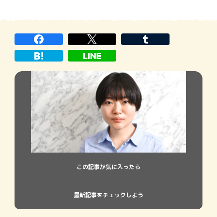
トテックを数枚重ね着からのカイロと靴
下。湯たんぽをセットし、毛布は2枚重ね。
毛糸の帽子とマスクを着用しいざ就寝とな
る。冷えとは戦いである。そんな私にある
驚きの作品が目にとまった。史上初!? の冷
え性小説
この記事が気に入ったら
最新記事をチェックしよう