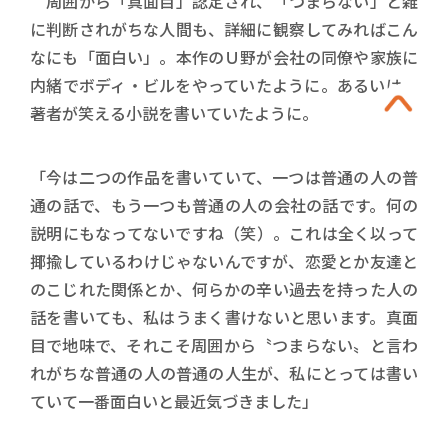
周囲から「真面目」認定され、「つまらない」と雑
に判断されがちな人間も、詳細に観察してみればこん
なにも「面白い」。本作のＵ野が会社の同僚や家族に
内緒でボディ・ビルをやっていたように。あるいは、
著者が笑える小説を書いていたように。
「今は二つの作品を書いていて、一つは普通の人の普
通の話で、もう一つも普通の人の会社の話です。何の
説明にもなってないですね（笑）。これは全く以って
揶揄しているわけじゃないんですが、恋愛とか友達と
のこじれた関係とか、何らかの辛い過去を持った人の
話を書いても、私はうまく書けないと思います。真面
目で地味で、それこそ周囲から〝つまらない〟と言わ
れがちな普通の人の普通の人生が、私にとっては書い
ていて一番面白いと最近気づきました」