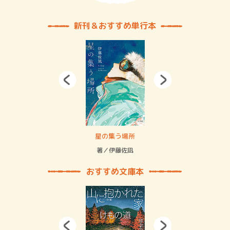
新刊＆おすすめ単行本
 二重拘束の…
星の集う場所
記憶
緒
著／伊藤佐凪
著／
おすすめ文庫本