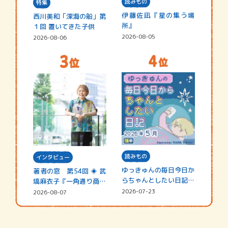
読みもの
特集
伊藤佐凪『星の集う場
西川美和「深海の船」第
所』
１回 置いてきた子供
2026-08-05
2026-08-06
読みもの
インタビュー
ゆっきゅんの毎日今日か
著者の窓 第54回 ◈ 武
らちゃんとしたい日記
塙麻衣子『一角通り商店
☆202…
街の…
2026-07-23
2026-08-07