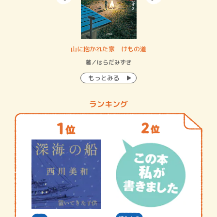
・システム
山に抱かれた家 けもの道
神
イン…
著／はらだみずき
著
もっとみる
ランキング