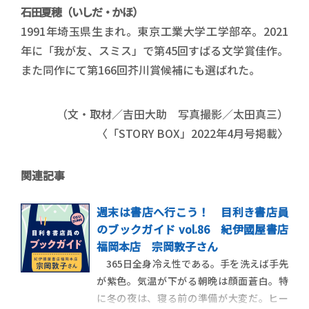
石田夏穂（いしだ・かほ）
1991年埼玉県生まれ。東京工業大学工学部卒。2021
年に「我が友、スミス」で第45回すばる文学賞佳作。
また同作にて第166回芥川賞候補にも選ばれた。
（文・取材／吉田大助 写真撮影／太田真三）
〈「STORY BOX」2022年4月号掲載〉
関連記事
週末は書店へ行こう！ 目利き書店員
のブックガイド vol.86 紀伊國屋書店
福岡本店 宗岡敦子さん
365日全身冷え性である。手を洗えば手先
が紫色。気温が下がる朝晩は顔面蒼白。特
に冬の夜は、寝る前の準備が大変だ。ヒー