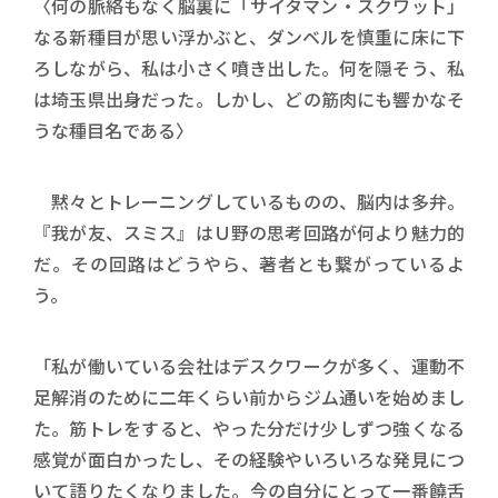
〈何の脈絡もなく脳裏に「サイタマン・スクワット」
なる新種目が思い浮かぶと、ダンベルを慎重に床に下
ろしながら、私は小さく噴き出した。何を隠そう、私
は埼玉県出身だった。しかし、どの筋肉にも響かなそ
うな種目名である〉
黙々とトレーニングしているものの、脳内は多弁。
『我が友、スミス』はＵ野の思考回路が何より魅力的
だ。その回路はどうやら、著者とも繋がっているよ
う。
「私が働いている会社はデスクワークが多く、運動不
足解消のために二年くらい前からジム通いを始めまし
た。筋トレをすると、やった分だけ少しずつ強くなる
感覚が面白かったし、その経験やいろいろな発見につ
いて語りたくなりました。今の自分にとって一番饒舌