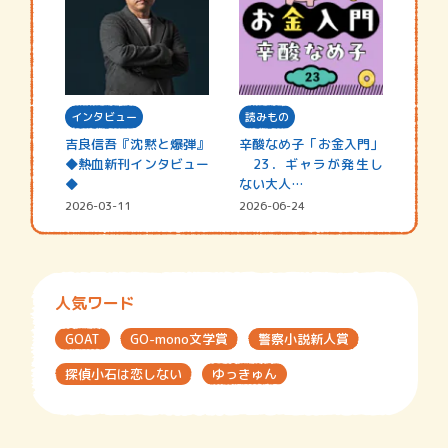
インタビュー
読みもの
吉良信吾『沈黙と爆弾』
辛酸なめ子「お金入門」
◆熱血新刊インタビュー
23．ギャラが発生し
◆
ない大人…
2026-03-11
2026-06-24
人気ワード
GOAT
GO-mono文学賞
警察小説新人賞
探偵小石は恋しない
ゆっきゅん