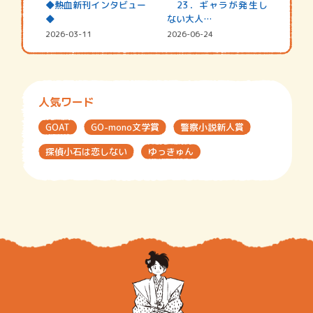
◆熱血新刊インタビュー
23．ギャラが発生し
◆
ない大人…
2026-03-11
2026-06-24
人気ワード
GOAT
GO-mono文学賞
警察小説新人賞
探偵小石は恋しない
ゆっきゅん