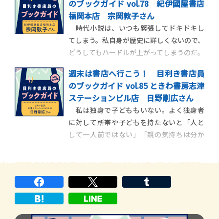
のブックガイド vol.78 紀伊國屋書店
るお告げかもしれない！」と思った。もう
福岡本店 宗岡敦子さん
これはガツンと自己啓発の王道、スティーブ
時代小説は、いつも緊張してドキドキし
ン・Ｒ・コヴィー氏の『７つの習慣』、カ
てしまう。私自身が歴史に詳しくないので、
ーネギーの『道は
どうしてもハードルが上がってしまうのだ。
そのため読む機会も少なく、自分の力不足
週末は書店へ行こう！ 目利き書店員
に毎回打ちひしがれている。ただ、今回ご
のブックガイド vol.85 ときわ書房志津
紹介する『木挽町のあだ討ち』は、「時代
ステーションビル店 日野剛広さん
小説が得意でない」という自分を打ち消し
私は独身で子どももいない。よく独身者
たいほど驚きの物語だった。時代は江戸時
に対して所帯や子どもを持たないと「人と
代。ある雪の
して一人前ではない」「親の気持ちは分か
らない」と言う人がいる。私もよく言われ
たもんですよ。私自身親の気持ちが理解出
来ているとは言い難いし、褒められた人間
でないことは自覚しているが、結婚しない
事情、子どもがいない事情は人それぞれ
だ。逆に既婚者や家