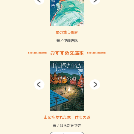
 二重拘束の…
星の集う場所
記憶
緒
著／伊藤佐凪
著／
おすすめ文庫本
・システム
山に抱かれた家 けもの道
神
イン…
著／はらだみずき
著