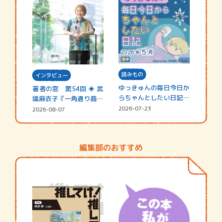
読みもの
インタビュー
ゆっきゅんの毎日今日か
著者の窓 第54回 ◈ 武
らちゃんとしたい日記
塙麻衣子『一角通り商店
☆202…
街の…
2026-07-23
2026-08-07
編集部のおすすめ