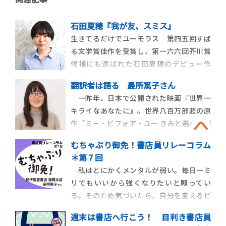
石田夏穂『我が友、スミス』
生きてるだけでユーモラス 第四五回すば
る文学賞佳作を受賞し、第一六六回芥川賞
候補にも選ばれた石田夏穂のデビュー作
『我が友、スミス』は、ボディ・ビルにハ
翻訳者は語る 最所篤子さん
マった会社員女性の物語だ。純文学は時に
一昨年、日本で公開された映画『世界一
「シリアス・ノベル」と呼ばれることがあ
キライなあなたに』。世界八百万部超の原
る。が、本作は少し様相が異なる。シリア
作『ミー・ビフォア・ユー きみと選んだ明
スさはもちろんあるのだが、そこにユーモ
日』に続き、同著者の最新作『ワン・プラ
アも見事に共存して
むちゃぶり御免！書店員リレーコラム
ス・ワン』の翻訳を手がけた最所篤子さん
＊第７回
は、『クレアモントホテル』『マリーゴー
私はとにかくメンタルが弱い。毎日一ミ
ルド・ホテルで会いましょう』など、自ら
リでもいいから強くなりたいと願ってい
映画原作を持ち込み、日本に紹介し […]
る。そのため気づいたら、自分を変えるビ
ジネス書や心理書の棚前によく佇んでい
週末は書店へ行こう！ 目利き書店員
る。今回のお題をいただき、「自分が変われ