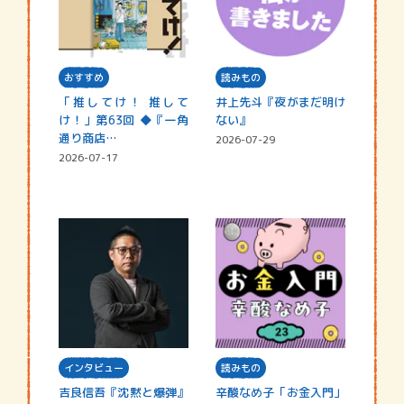
おすすめ
読みもの
「推してけ！ 推して
井上先斗『夜がまだ明け
け！」第63回 ◆『一角
ない』
通り商店…
2026-07-29
2026-07-17
インタビュー
読みもの
吉良信吾『沈黙と爆弾』
辛酸なめ子「お金入門」