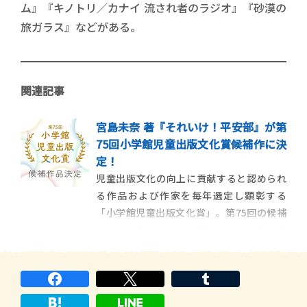
ム』『キノトリ／カナイ 流され者のラジオ』『砂漠の
旅ガラス』などがある。
関連記事
宮島未奈 著『それいけ！平安部』が第
75回小学館児童出版文化賞候補作に決
定！
児童出版文化の向上に貢献すると認められ
る作品および作家を毎年選定し顕彰する
「小学館児童出版文化賞」。第75回の候補
作品が発表され、小学館からは読み物の宮
島未奈さん『それいけ！平安部』、長谷川
まりるさん『妖怪サトリのウロコ落とし』
ほか全４作が選出されました。