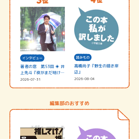
読みもの
インタビュー
高橋尚子『野生の暗き岸
著者の窓 第53回 ◈ 井
辺』
上先斗『夜がまだ明けな
い』
2026-08-04
2026-07-31
編集部のおすすめ