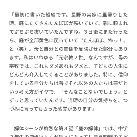
「最初に書いた短編です。長野の実家に里帰りした
時、庭にたくさんたんぽぽが咲いていて、親に頼まれ
てぶちぶち抜いていたんですね。３日後にまた行った
ら、庭が全部黄色に戻っていて〝たんぽぽ、怖っ！〟
と（笑）。母と自分との関係を反映させた部分もあり
ます。私はいわゆる「元宗教２世」なんですが、母の
宗教では、これもダメあれもダメと、子どもの人生に
どんどん介入してくることがありました。特に、信仰
をしている自分たちは善でそれ以外の人たちは悪だと
いう考え方がイヤで、〝そんなことないでしょう〟と
ずっと思っていたんです。当時の自分の気持ちを、つ
づみに言ってもらった感覚があります」
解体シーンが鮮烈な第３話「鹿の解体」では、中学
２年生の鹿嶋ツトムが呼人になってしまう瞬間のエピ