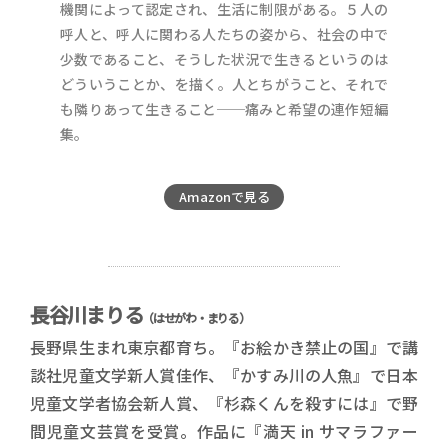
機関によって認定され、生活に制限がある。５人の
呼人と、呼人に関わる人たちの姿から、社会の中で
少数であること、そうした状況で生きるというのは
どういうことか、を描く。人とちがうこと、それで
も隣りあって生きること──痛みと希望の連作短編
集。
Amazonで見る
長谷川まりる
（はせがわ・まりる）
長野県生まれ東京都育ち。『お絵かき禁止の国』で講
談社児童文学新人賞佳作、『かすみ川の人魚』で日本
児童文学者協会新人賞、『杉森くんを殺すには』で野
間児童文芸賞を受賞。作品に『満天
in
サマラファー