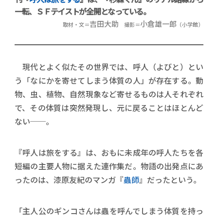
一転、ＳＦテイストが全開となっている。
吉田大助
小倉雄一郎
取材・文＝
撮影＝
（小学館）
現代とよく似たその世界では、呼人（よびと）とい
う「なにかを寄せてしまう体質の人」が存在する。動
物、虫、植物、自然現象など寄せるものは人それぞれ
で、その体質は突然発現し、元に戻ることはほとんど
ない──。
『呼人は旅をする』は、おもに未成年の呼人たちを各
短編の主要人物に据えた連作集だ。物語の出発点にあ
ったのは、漆原友紀のマンガ『
蟲師
』だったという。
「主人公のギンコさんは蟲を呼んでしまう体質を持っ