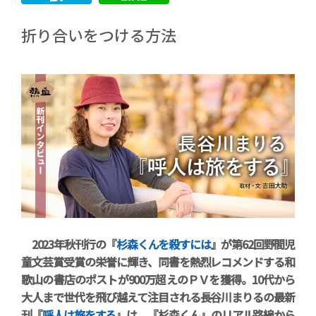
折り合いをつける方法
2023年秋刊行の『
杉森くんを殺すには
』が第62回野間児
童文芸賞受賞の栄誉に輝き、同書を熱烈レコメンドする和
歌山の書店のポストが900万超えのＰＶを獲得。10代から
大人まで世代を飛び越えて注目される長谷川まりるの最新
刊『
呼人は旅をする
』は、『杉森くん』のリアル路線から