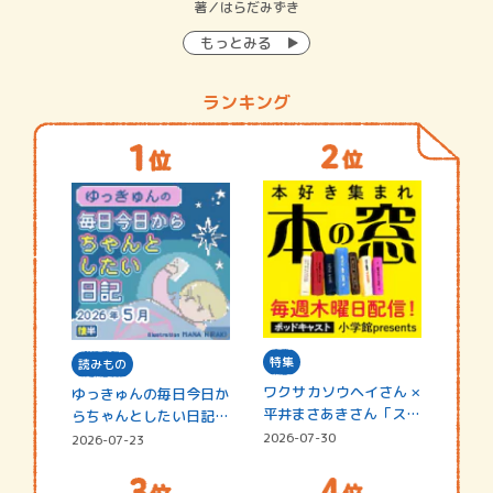
イン…
著／はらだみずき
著
もっとみる
ランキング
特集
読みもの
ワクサカソウヘイさん ×
ゆっきゅんの毎日今日か
平井まさあきさん「スペ
らちゃんとしたい日記
シャ…
☆202…
2026-07-30
2026-07-23