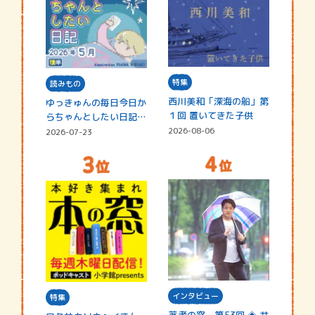
特集
読みもの
西川美和「深海の船」第
ゆっきゅんの毎日今日か
１回 置いてきた子供
らちゃんとしたい日記
☆202…
2026-08-06
2026-07-23
インタビュー
特集
著者の窓 第53回 ◈ 井