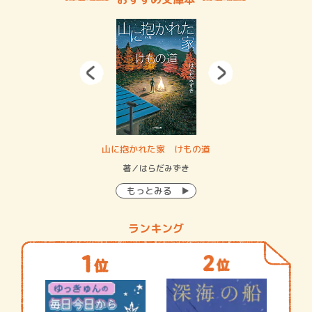
・システム
山に抱かれた家 けもの道
神
イン…
著／はらだみずき
著
もっとみる
ランキング