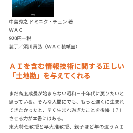
中島秀之 ドミニク・チェン 著
ＷＡＣ
920円＋税
装丁／須川貴弘（ＷＡＣ装幀室）
ＡＩを含む情報技術に関する正しい
「土地勘」を与えてくれる
まだ高度成長が始まらない昭和三十年代に戻りたいと
思っている。そんな人間にでも、もっと遅くに生まれ
てきたかったと、早く生まれ過ぎたことを後悔（？）
させる力が本書にはある。
東大特任教授と早大准教授、親子ほど年の違うＡＩ