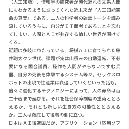
（人工知能）、情報学の研究者が時代遅れの文系人間
にもわかるように語ってくれた近未来が『人工知能革
命の真実』である。二人の科学者の雑談トークを読み
流しているうちに、自分がＩＴ弱者であることを忘れ
てしまい、人間とＡＩが共存する愉しい世界が開けて
くる。
話題は多岐にわたっている。将棋ＡＩに育てられた藤
井聡太クン世代、課題が実は山積みの自動運転、不必
要になる国会議員、操作も人間がやらないですむ兵
器、自分の死後を体験するシステム等々。セックスロ
ボットの出現で性産業は衰退していくといった話も。
倍々に進化するテクノロジーによって、人の寿命は百
二十歳まで延びる。それを社会保障制度の重荷ととら
えるか、それとも新しい生き方の可能性ととらえる
か。二人は徹底して後者の側に立つ。
日本はＡＩ後進国だが、アプリケーション（応用ソフ