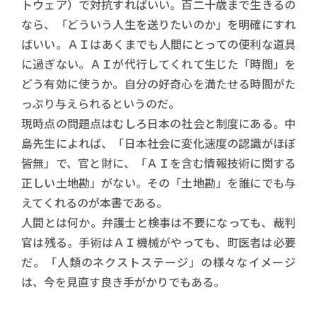
トウェア）で対抗すればいい。百二十歳まで生きるの
なら、「どういう人生を送りたいのか」を明確にすれ
ばいい。ＡＩはあくまでも人間にとっての便利な道具
に過ぎない。ＡＩが代行してくれて生じた「時間」を
どう有効に使うか。自分の好奇心を満たせる時間がた
っぷり与えられるというのだ。
現時点の問題点はむしろ日本の社会と制度にある。中
島先生によれば、「日本社会に変化速度の認識がほぼ
皆無」で、官と財に、「ＡＩを含む情報技術に関する
正しい土地勘」がない。その「土地勘」を誰にでも与
えてくれるのが本書である。
人間とは何か。弁護士と検事は不要になっても、裁判
官は残る。手術はＡＩ機械がやっても、町医者は必要
だ。「人類のネクストステージ」の様々なイメージ
は、今を見直す良き手がかりでもある。