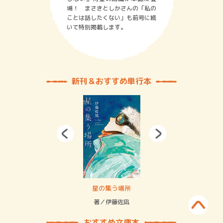
場！ まさきとしかさんの「私の
ことは話したくない」も前号に続
いて特別掲載します。
新刊＆おすすめ単行本
 二重拘束の…
星の集う場所
記憶
緒
著／伊藤佐凪
著／
おすすめ文庫本