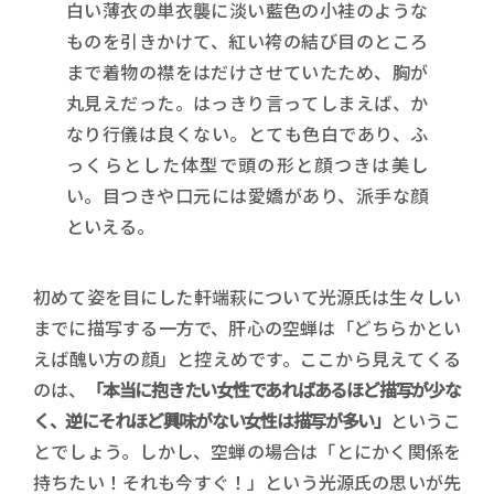
白い薄衣の単衣襲に淡い藍色の小袿のような
ものを引きかけて、紅い袴の結び目のところ
まで着物の襟をはだけさせていたため、胸が
丸見えだった。はっきり言ってしまえば、か
なり行儀は良くない。とても色白であり、ふ
っくらとした体型で頭の形と顔つきは美し
い。目つきや口元には愛嬌があり、派手な顔
といえる。
初めて姿を目にした軒端萩について光源氏は生々しい
までに描写する一方で、肝心の空蝉は「どちらかとい
えば醜い方の顔」と控えめです。ここから見えてくる
のは、
「本当に抱きたい女性であればあるほど描写が少な
く、逆にそれほど興味がない女性は描写が多い」
というこ
とでしょう。しかし、空蝉の場合は「とにかく関係を
持ちたい！それも今すぐ！」という光源氏の思いが先