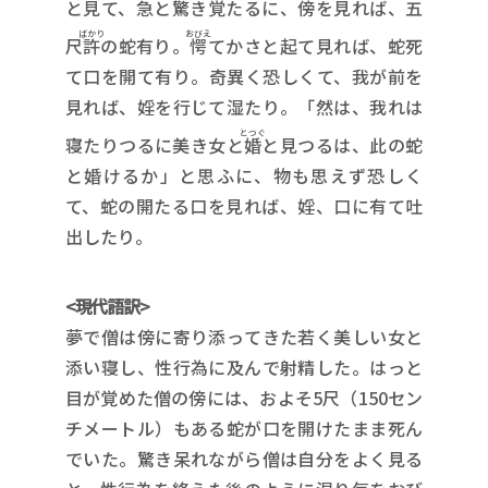
と見て、急と驚き覚たるに、傍を見れば、五
ばかり
おびえ
尺
許
の蛇有り。
愕
てかさと起て見れば、蛇死
て口を開て有り。奇異く恐しくて、我が前を
見れば、婬を行じて湿たり。「然は、我れは
とつぐ
寝たりつるに美き女と
婚
と見つるは、此の蛇
と婚けるか」と思ふに、物も思えず恐しく
て、蛇の開たる口を見れば、婬、口に有て吐
出したり。
<現代語訳>
夢で僧は傍に寄り添ってきた若く美しい女と
添い寝し、性行為に及んで射精した。はっと
目が覚めた僧の傍には、およそ5尺（150セン
チメートル）もある蛇が口を開けたまま死ん
でいた。驚き呆れながら僧は自分をよく見る