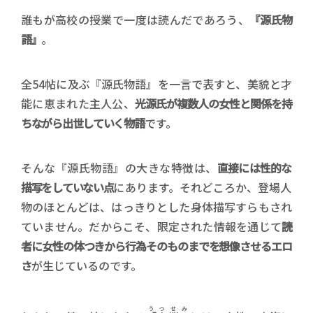
誰もが高校の授業で一度は読んだであろう、
『源氏物
語』
。
全54帖に及ぶ『源氏物語』を一言で表すと、美貌と才
能に恵まれた主人公、
光源氏が複数人の女性と関係を持
ちながら出世していく物語
です。
そんな『源氏物語』の大きな特徴は、
直接には性的な
描写をしていない点
にあります。それどころか、登場人
物のほとんどは、はっきりとした身体描写すらもされ
ていません。だからこそ、限定された情報を通じて
読
者に女性の体つきから行為そのものまでを想像させるエロ
さ
が生じているのです。
うつせみ