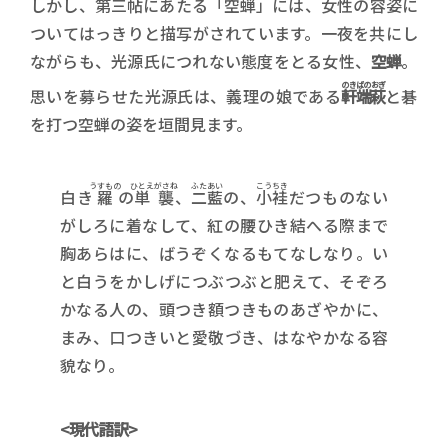
しかし、第三帖にあたる
「空蝉」
には、女性の容姿に
ついてはっきりと描写がされています。一夜を共にし
ながらも、光源氏につれない態度をとる女性、
空蝉
。
のきばのおぎ
思いを募らせた光源氏は、義理の娘である
軒端萩
と碁
を打つ空蝉の姿を垣間見ます。
うすもの
ひとえがさね
ふたあい
こうちき
白き
羅
の
単襲
、
二藍
の、
小袿
だつものない
がしろに着なして、紅の腰ひき結へる際まで
胸あらはに、ばうぞくなるもてなしなり。い
と白うをかしげにつぶつぶと肥えて、そぞろ
かなる人の、頭つき額つきものあざやかに、
まみ、口つきいと愛敬づき、はなやかなる容
貌なり。
<現代語訳>