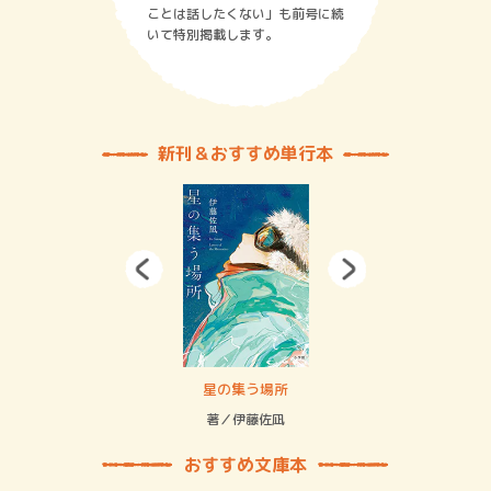
ことは話したくない」も前号に続
いて特別掲載します。
新刊＆おすすめ単行本
賞金稼ぎスリーサム！ 二重拘束の…
星の集う場所
記憶
緒
著／伊藤佐凪
著／
おすすめ文庫本