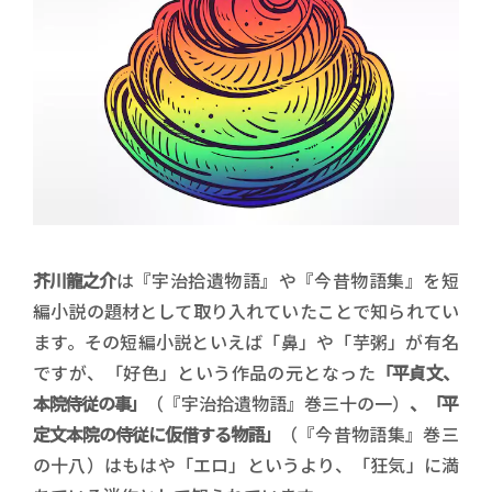
芥川龍之介
は『宇治拾遺物語』や『今昔物語集』を短
編小説の題材として取り入れていたことで知られてい
ます。その短編小説といえば「鼻」や「芋粥」が有名
ですが、「好色」という作品の元となった
「平貞文、
本院侍従の事」
（『宇治拾遺物語』巻三十の一）
、「平
定文本院の侍従に仮借する物語」
（『今昔物語集』巻三
の十八）はもはや「エロ」というより、「狂気」に満