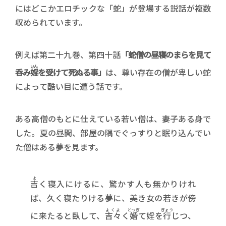
にはどこかエロチックな「蛇」が登場する説話が複数
収められています。
例えば第二十九巻、第四十話
「蛇僧の昼寝のまらを見て
いん
呑み
婬
を受けて死ぬる事」
は、尊い存在の僧が卑しい蛇
によって酷い目に遭う話です。
ある高僧のもとに仕えている若い僧は、妻子ある身で
した。夏の昼間、部屋の隅でぐっすりと眠り込んでい
た僧はある夢を見ます。
よ
吉
く寝入にけるに、驚かす人も無かりけれ
ば、久く寝たりける夢に、美き女の若きが傍
よくよ
とつぎ
ぎょう
に来たると臥して、
吉々
く
婚
て婬を
行
じつ、