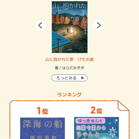
・システム
山に抱かれた家 けもの道
神
イン…
著／はらだみずき
著
もっとみる
ランキング