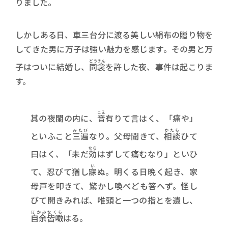
りました。
しかしある日、車三台分に渡る美しい絹布の贈り物を
してきた男に万子は強い魅力を感じます。その男と万
どうきん
子はついに結婚し、
同衾
を許した夜、事件は起こりま
す。
こえ
其の夜閨の内に、
音
有りて言はく、「痛や」
みたび
かたら
といふこと
三遍
なり。父母聞きて、
相談
ひて
なら
曰はく、「未だ
効
はずして痛むなり」といひ
い
て、忍びて猶し
寐
ぬ。明くる日晩く起き、家
母戸を叩きて、驚かし喚べども答へず。怪し
びて開きみれば、唯頭と一つの指とを遺し、
ほかみなくら
自余皆噉
はる。