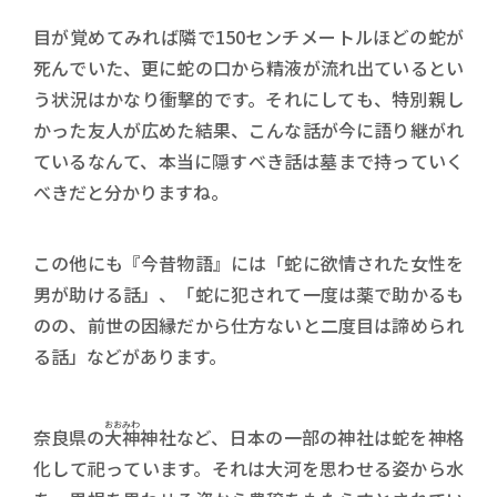
目が覚めてみれば隣で150センチメートルほどの蛇が
死んでいた、更に蛇の口から精液が流れ出ているとい
う状況はかなり衝撃的です。それにしても、特別親し
かった友人が広めた結果、こんな話が今に語り継がれ
ているなんて、本当に隠すべき話は墓まで持っていく
べきだと分かりますね。
この他にも『今昔物語』には「蛇に欲情された女性を
男が助ける話」、「蛇に犯されて一度は薬で助かるも
のの、前世の因縁だから仕方ないと二度目は諦められ
る話」などがあります。
おおみわ
奈良県の
大神
神社など、日本の一部の神社は蛇を神格
化して祀っています。それは大河を思わせる姿から水