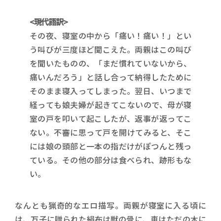
<現代語訳>
その夜、寝室の中から「痛い！痛い！」とい
う叫びが三度ほど聞こえた。両親はこの叫び
を聞いたものの、「まだ慣れていないから、
痛いんだろう」と話し合って納得したために
そのまま寝入ってしまった。翌日、いつまで
経っても娘夫婦が起きてこないので、母が寝
室の戸を叩いて起こしたが、返事が返ってこ
ない。不審に思って戸を開けてみると、そこ
には娘の頭部と一本の指だけがぽつんと残っ
ている。その他の部分は食べられ、跡形もな
い。
なんとも猟奇的なエロ描写。両親が寝室に入る頃に
は、万子に贈られた絹布は獣の骨に、車はただの木に