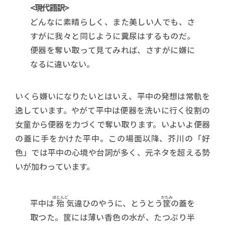
<現代語訳>
どんなに素晴らしく、また美しい人でも、さ
すがに我々と同じように糞尿はするものだ。
便器を奪い取って見てみれば、さすがに嫌に
なるに違いない。
いくら嫌いになりたいとはいえ、平中の発想は常軌を
逸しています。やがて平中は便器を洗いに行く役割の
女童から便器を力づくで奪い取ります。いよいよ便器
の蓋に手をかけた平中。この場面以降、芥川の「好
色」では平中の心境や台詞が多く、元ネタを超える勢
いが加わっています。
ほとんど
かたみ
平中は
殆
気違ひのやうに、とうとう
筐
の蓋を
取つた。筐には薄い香色の水が、たつぷり半