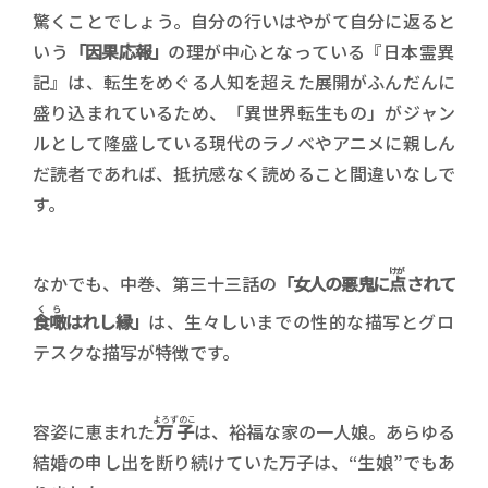
驚くことでしょう。自分の行いはやがて自分に返ると
いう
「因果応報」
の理が中心となっている『日本霊異
記』は、転生をめぐる人知を超えた展開がふんだんに
盛り込まれているため、「異世界転生もの」がジャン
ルとして隆盛している現代のラノベやアニメに親しん
だ読者であれば、抵抗感なく読めること間違いなしで
す。
けが
なかでも、中巻、第三十三話の
「女人の悪鬼に
点
されて
くら
食噉
はれし縁」
は、生々しいまでの性的な描写とグロ
テスクな描写が特徴です。
よろずのこ
容姿に恵まれた
万子
は、裕福な家の一人娘。あらゆる
結婚の申し出を断り続けていた万子は、“生娘”でもあ