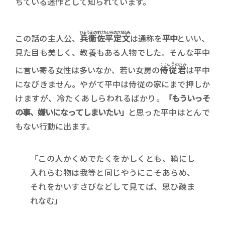
ちている迷作として知られています。
ひょうえのすけたいらのさだふみ
この話の主人公、
兵衛佐平定文
は通称を
平中
といい、
見た目も美しく、教養もある人物でした。そんな平中
じじゅうのきみ
に言い寄る女性は多いなか、若い女房の
侍従君
は平中
になびきません。やがて平中は侍従の家にまで押しか
けますが、冷たくあしらわれるばかり。
「もういっそ
の事、嫌いになってしまいたい」
と思った平中はとんで
もない行動に出ます。
「この人かくめでたくをかしくとも、箱にし
入れらむ物は我等と同じやうにこそあらめ、
それをかいすさびなどして見てば、思ひ疎ま
れなむ」