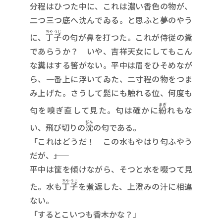
分程はひつた中に、これは濃い香色の物が、
二つ三つ底へ沈んでゐる。と思ふと夢のやう
ちやうじ
に、
丁子
の匂が鼻を打つた。これが侍従の糞
であらうか？ いや、吉祥天女にしてもこん
な糞はする筈がない。平中は眉をひそめなが
ら、一番上に浮いてゐた、二寸程の物をつま
み上げた。さうして髭にも触れる位、何度も
まぎ
匂を嗅ぎ直して見た。匂は確かに
紛
れもな
ぢん
い、飛び切りの
沈
の匂である。
「これはどうだ！ この水もやはり匂ふやう
だが、――」
平中は筐を傾けながら、そつと水を啜つて見
ちやうじ
た。水も
丁子
を煮返した、上澄みの汁に相違
ない。
「するとこいつも香木かな？」