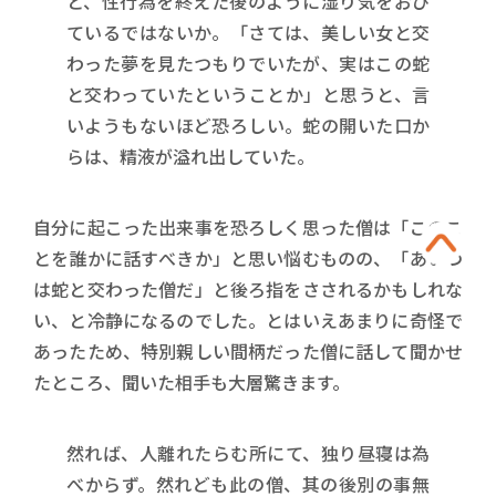
と、性行為を終えた後のように湿り気をおび
ているではないか。「さては、美しい女と交
わった夢を見たつもりでいたが、実はこの蛇
と交わっていたということか」と思うと、言
いようもないほど恐ろしい。蛇の開いた口か
らは、精液が溢れ出していた。
自分に起こった出来事を恐ろしく思った僧は「このこ
とを誰かに話すべきか」と思い悩むものの、「あいつ
は蛇と交わった僧だ」と後ろ指をさされるかもしれな
い、と冷静になるのでした。とはいえあまりに奇怪で
あったため、特別親しい間柄だった僧に話して聞かせ
たところ、聞いた相手も大層驚きます。
然れば、人離れたらむ所にて、独り昼寝は為
べからず。然れども此の僧、其の後別の事無