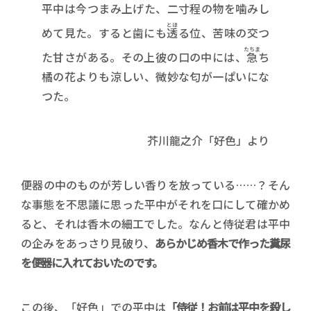
平中は今つまみ上げた、二寸程の物を噛みし
とほ
めて見た。すると歯にも
透
る位、苦味の交つ
たちま
た甘さがある。その上彼の口の中には、
急
ち
橘の花よりも涼しい、微妙な匂が一ぱいにな
つた。
芥川龍之介「好色」より
便器の中のものが芳しい香りを放っている……？そん
な事態を不思議に思った平中がそれを口にして確かめ
ると、それは香木の細工でした。なんと侍従君は平中
の企みをあっさり見破り、
あらかじめ香木で作った糞尿
を便器に入れておいたのです。
この後、「好色」での平中は
「侍従！お前は平中を殺し