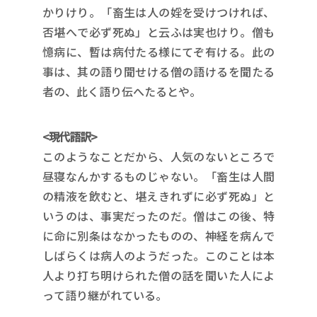
かりけり。「畜生は人の婬を受けつければ、
否堪へで必ず死ぬ」と云ふは実也けり。僧も
憶病に、暫は病付たる様にてぞ有ける。此の
事は、其の語り聞せける僧の語けるを聞たる
者の、此く語り伝へたるとや。
<現代語訳>
このようなことだから、人気のないところで
昼寝なんかするものじゃない。「畜生は人間
の精液を飲むと、堪えきれずに必ず死ぬ」と
いうのは、事実だったのだ。僧はこの後、特
に命に別条はなかったものの、神経を病んで
しばらくは病人のようだった。このことは本
人より打ち明けられた僧の話を聞いた人によ
って語り継がれている。