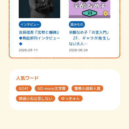
インタビュー
読みもの
吉良信吾『沈黙と爆弾』
辛酸なめ子「お金入門」
◆熱血新刊インタビュー
23．ギャラが発生し
◆
ない大人…
2026-03-11
2026-06-24
人気ワード
GOAT
GO-mono文学賞
警察小説新人賞
探偵小石は恋しない
ゆっきゅん