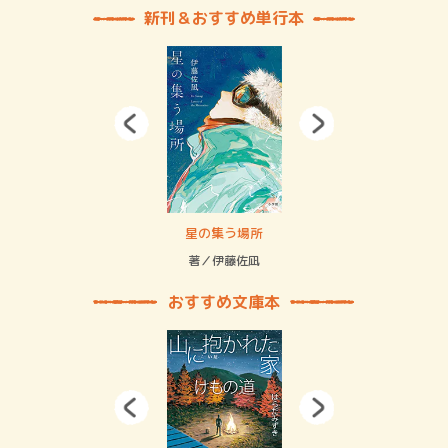
新刊＆おすすめ単行本
 二重拘束の…
星の集う場所
記憶
緒
著／伊藤佐凪
著／
おすすめ文庫本