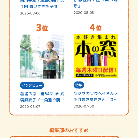
西川美和「深海の船」第
所』
１回 置いてきた子供
2026-08-05
2026-08-06
特集
インタビュー
ワクサカソウヘイさん ×
著者の窓 第54回 ◈ 武
平井まさあきさん「スペ
塙麻衣子『一角通り商店
シャ…
街の…
2026-07-30
2026-08-07
編集部のおすすめ