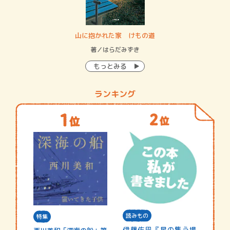
・システム
山に抱かれた家 けもの道
神
イン…
著／はらだみずき
著
もっとみる
ランキング
読みもの
特集
伊藤佐凪『星の集う場