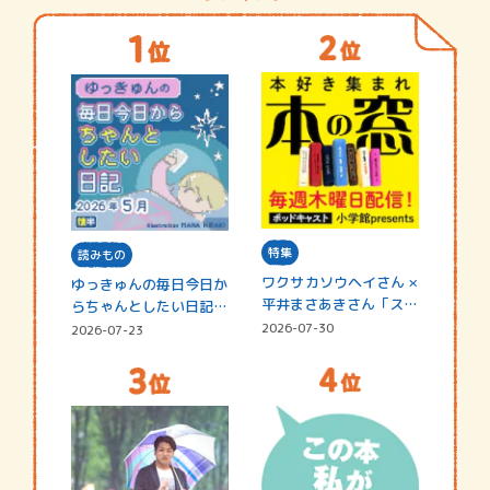
特集
読みもの
ワクサカソウヘイさん ×
ゆっきゅんの毎日今日か
平井まさあきさん「スペ
らちゃんとしたい日記
シャ…
☆202…
2026-07-30
2026-07-23