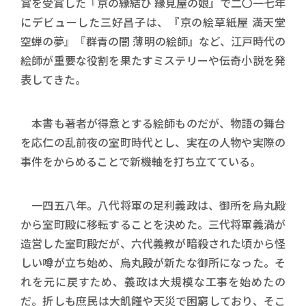
賞を受賞した『京の縁結び 縁見屋の娘』で二〇一七年
にデビューした三好昌子は、『京の絵草紙屋 満天堂
空蝉の夢』『群青の闇 薄明の絵師』など、江戸時代の
絵師が重要な役割を果たすミステリーや伝奇小説を発
表してきた。
本書も著者が得意とする絵師ものだが、物語の舞台
を応仁の乱前夜の室町時代とし、実在の人物や実際の
事件をからめることで新機軸を打ち立てている。
一四五八年。八代将軍の足利義政は、御所を烏丸殿
から室町殿に移転することを決めた。三代将軍義満が
造営した室町殿だが、六代義教が暗殺された頃から怪
しい噂が立ち始め、烏丸殿が新たな御所になった。そ
れを元に戻すため、義政は大規模な工事を始めたの
だ。折しも庶民は大飢饉や天災で困窮しており、そこ