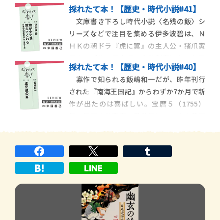
６作の連作短編集である。物語は、新聞記
た伊賀忍びの山一は、
採れたて本！【歴史・時代小説#41】
者たちが経験した奇談を語る百物語形式で
文庫書き下ろし時代小説〈名残の飯〉シ
進んでいく。そのため、新聞の記事は文語
リーズなどで注目を集める伊多波碧は、Ｎ
体で書くべきか、言文一致体で書かれるべ
ＨＫの朝ドラ『虎に翼』の主人公・猪爪寅
きかの議論や、政治記事中心の東京と文化
子のモデルで日本初の女性判事になった三
娯楽記事も多い大阪
採れたて本！【歴史・時代小説#40】
淵嘉子を主人公にした『裁判官 三淵嘉子の
寡作で知られる飯嶋和一だが、昨年刊行
生涯』など、時代を切り開いた女性を題材
された『南海王国記』からわずか7か月で新
にした歴史小説も発表している。その新作
作が出たのは喜ばしい。宝暦５（1755）
は、日本初の女性帝大生の１人で、植物色
年、江戸の公事宿・秩父屋に、６人の農民
素の研究により博
が到着した。美濃国郡上藩から来た農民た
ちは、江戸城へ向かう老中・酒井忠寄の駕
籠に駆け寄り、藩主の圧政を訴える駕籠訴
を実行する。訴状は正式に受理され、北町
奉行の依田和泉