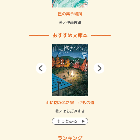
 二重拘束の…
星の集う場所
記憶
緒
著／伊藤佐凪
著／
おすすめ文庫本
・システム
山に抱かれた家 けもの道
神
イン…
著／はらだみずき
著
もっとみる
ランキング