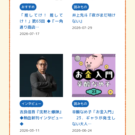
おすすめ
読みもの
「推してけ！ 推して
井上先斗『夜がまだ明け
け！」第63回 ◆『一角
ない』
通り商店…
2026-07-29
2026-07-17
インタビュー
読みもの
吉良信吾『沈黙と爆弾』
辛酸なめ子「お金入門」
◆熱血新刊インタビュー
23．ギャラが発生し
◆
ない大人…
2026-03-11
2026-06-24