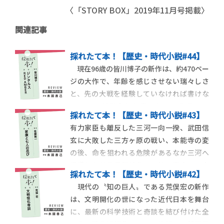
〈「STORY BOX」2019年11月号掲載〉
関連記事
採れたて本！【歴史・時代小説#44】
現在96歳の皆川博子の新作は、約470ペー
ジの大作で、年齢を感じさせない瑞々しさ
と、先の大戦を経験していなければ書けな
いテーマが融合した唯一無二の作品であ
採れたて本！【歴史・時代小説#43】
る。バルト海周辺に着目し第34回紫式部文
有力家臣も離反した三河一向一揆、武田信
学賞を受賞した『風配図 WIND ROSE』と舞
玄に大敗した三方ヶ原の戦い、本能寺の変
台の一部が重なっており、著者の興味がヨー
の後、命を狙われる危険があるなか三河へ
ロッパの中心ではない北方にあることがう
帰還した神君伊賀越えは、徳川家康の３大
採れたて本！【歴史・時代小説#42】
危機とされている。初の時代小説『釣り
現代の〝知の巨人〟である荒俣宏の新作
侍』を刊行したばかりの佐藤賢一の新作
は、文明開化の世になった近代日本を舞台
は、神君伊賀越えを独自の歴史解釈と忍者
に、最新の科学技術と奇談を結び付けた全
アクションで描いている。安土城に潜入し