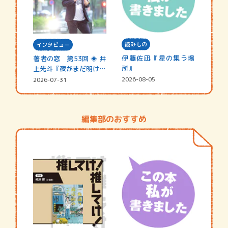
読みもの
インタビュー
伊藤佐凪『星の集う場
著者の窓 第53回 ◈ 井
所』
上先斗『夜がまだ明けな
い』
2026-08-05
2026-07-31
編集部のおすすめ