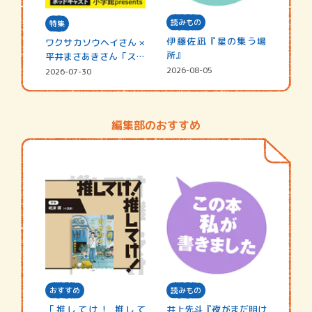
読みもの
特集
伊藤佐凪『星の集う場
ワクサカソウヘイさん ×
所』
平井まさあきさん「スペ
シャ…
2026-08-05
2026-07-30
編集部のおすすめ
おすすめ
読みもの
「推してけ！ 推して
井上先斗『夜がまだ明け