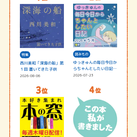
読みもの
特集
ゆっきゅんの毎日今日か
西川美和「深海の船」第
らちゃんとしたい日記
１回 置いてきた子供
☆202…
2026-07-23
2026-08-06