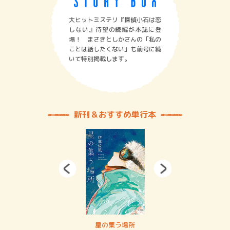
大ヒットミステリ『探偵小石は恋
しない』待望の続編が本誌に登
場！ まさきとしかさんの「私の
ことは話したくない」も前号に続
いて特別掲載します。
新刊＆おすすめ単行本
 二重拘束の…
星の集う場所
記憶