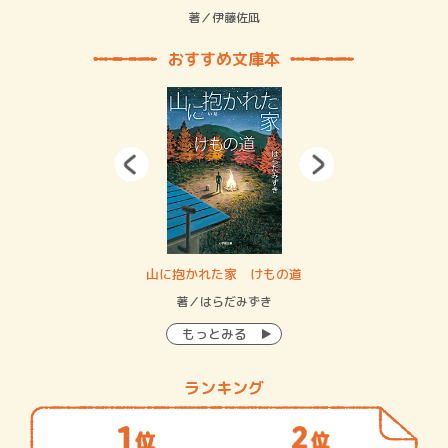
緒
著／伊藤佐凪
著／
おすすめ文庫本
・システム
山に抱かれた家 けもの道
神
イン…
著／はらだみずき
著
もっとみる
ランキング