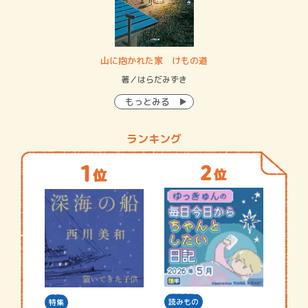
・システム
山に抱かれた家 けもの道
神
イン…
著／はらだみずき
著
もっとみる
ランキング
読みもの
特集