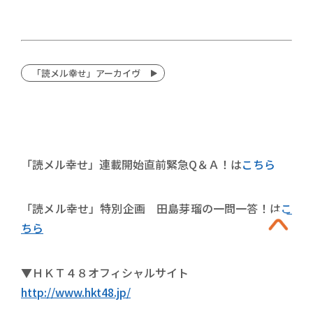
「読メル幸せ」アーカイヴ
「読メル幸せ」連載開始直前緊急Q＆Ａ！は
こちら
「読メル幸せ」特別企画 田島芽瑠の一問一答！は
こ
ちら
▼ＨＫＴ４８オフィシャルサイト
http://www.hkt48.jp/