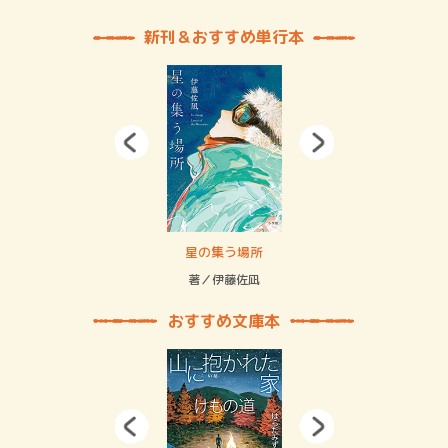
新刊＆おすすめ単行本
 二重拘束の…
星の集う場所
記憶
緒
著／伊藤佐凪
著／
おすすめ文庫本