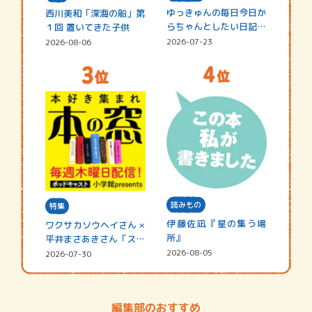
ゆっきゅんの毎日今日か
西川美和「深海の船」第
らちゃんとしたい日記
１回 置いてきた子供
☆202…
2026-07-23
2026-08-06
読みもの
特集
伊藤佐凪『星の集う場
ワクサカソウヘイさん ×
所』
平井まさあきさん「スペ
シャ…
2026-08-05
2026-07-30
編集部のおすすめ