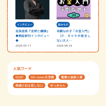
インタビュー
読みもの
吉良信吾『沈黙と爆弾』
辛酸なめ子「お金入門」
◆熱血新刊インタビュー
23．ギャラが発生し
◆
ない大人…
2026-03-11
2026-06-24
人気ワード
GOAT
GO-mono文学賞
警察小説新人賞
探偵小石は恋しない
ゆっきゅん