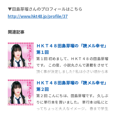
▼田島芽瑠さんのプロフィールはこちら
http://www.hkt48.jp/profile/37
関連記事
ＨＫＴ４８田島芽瑠の「読メル幸せ」
第１回
第１回 初めまして、ＨＫＴ４８の田島芽瑠
です。 この度、小説丸さんで連載をさせて
頂く事が決定しました? 私は小さい頃から本
を読むのが大好きです。 今の子供達は、本
ＨＫＴ４８田島芽瑠の「読メル幸せ」
を読みなさい！ と言われる事はあっても、
第２回
私のように本を読むのをやめなさい！ っ
第２回 こんにちは、田島芽瑠です。 久しぶ
て怒られた経験は少ないと思います。 だっ
りに単行本を買いました。 単行本は私にと
て、好きなテレビドラ […]
ってちょっと大人なイメージ。 春まで学生
だった私にとってそんなに頻繁に買えるお