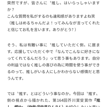
突然ですが、皆さんに〝推し〟はいらっしゃいます
か？
こんな質問を私がするのも違和感がありますよね笑
（推しはめるちゃんだよ！ってみんなが言ってくれた
と信じてお礼を言います。ありがとう? ）
そう、私は有難い事に〝推していただく側〟に居ま
す。応援していただく中で「なんでこんなに好きにな
ってくれてるんだろう」って思う事もあります。自分
の利益ではなく推しの喜びの為に時間を使う事ができ
るのって、推しがいる人にしかわからない感情だと思
うんです。
では〝推す〟とはどういう事なのか。今回は〝推す〟
側の視点から描かれた、第164回芥川賞受賞作
『推
し、燃ゆ』（作者: 宇佐見りんさん）
を紹介したいと思い