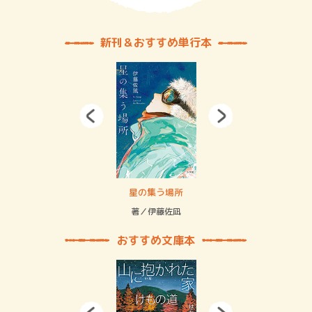
新刊＆おすすめ単行本
 二重拘束の…
星の集う場所
記憶
緒
著／伊藤佐凪
著／
おすすめ文庫本