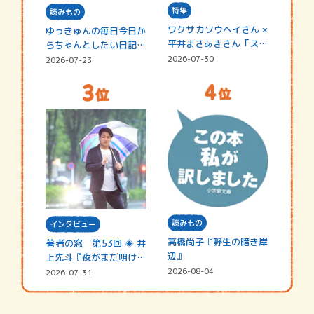
特集
読みもの
ワクサカソウヘイさん ×
ゆっきゅんの毎日今日か
平井まさあきさん「スペ
らちゃんとしたい日記
シャ…
☆202…
2026-07-30
2026-07-23
読みもの
インタビュー
高橋尚子『野生の暗き岸
著者の窓 第53回 ◈ 井
辺』
上先斗『夜がまだ明けな
い』
2026-08-04
2026-07-31