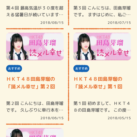
第４回 最高気温が３０度を超
第３回 こんにちは、田島芽瑠
える猛暑日が続いています。
です。 まずはじめに、私ごと
皆…
で…
2018/08/15
2018/07/15
おすすめ
おすすめ
ＨＫＴ４８田島芽瑠の
ＨＫＴ４８田島芽瑠の
「読メル幸せ」第２回
「読メル幸せ」第１回
第２回 こんにちは、田島芽瑠
第１回 初めまして、ＨＫＴ４
です。 久しぶりに単行本を買
８の田島芽瑠です。 この度、
い…
小…
2018/06/15
2018/05/15