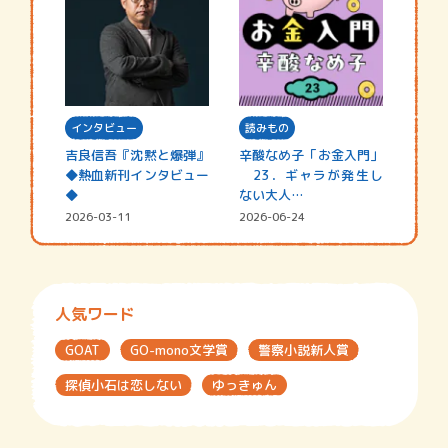
インタビュー
読みもの
吉良信吾『沈黙と爆弾』
辛酸なめ子「お金入門」
◆熱血新刊インタビュー
23．ギャラが発生し
◆
ない大人…
2026-03-11
2026-06-24
人気ワード
GOAT
GO-mono文学賞
警察小説新人賞
探偵小石は恋しない
ゆっきゅん