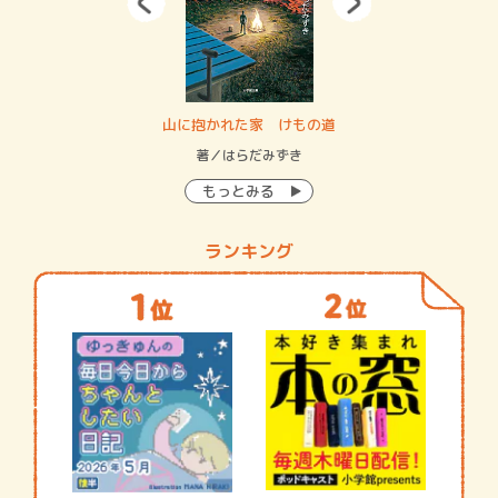
・システム
山に抱かれた家 けもの道
神
イン…
著／はらだみずき
著
もっとみる
ランキング