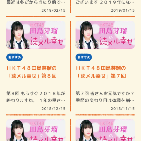
最近は冬だから当たり前です
ございます ２０１９年になり
が、…
ま…
2019/02/15
2019/01/15
おすすめ
おすすめ
ＨＫＴ４８田島芽瑠の
ＨＫＴ４８田島芽瑠の
「読メル幸せ」第８回
「読メル幸せ」第７回
第８回 もうすぐ２０１８年が
第７回 皆さんお元気ですか？
終わりますね。 １年の早さに
季節の変わり目は体調を崩し
驚…
や…
2018/12/15
2018/11/15