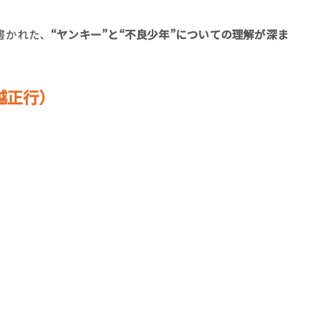
ロボット・イン・ザ・シ
著／デボラ・イン…
書かれた、
“ヤンキー”と“不良少年”についての理解が深ま
越正行）