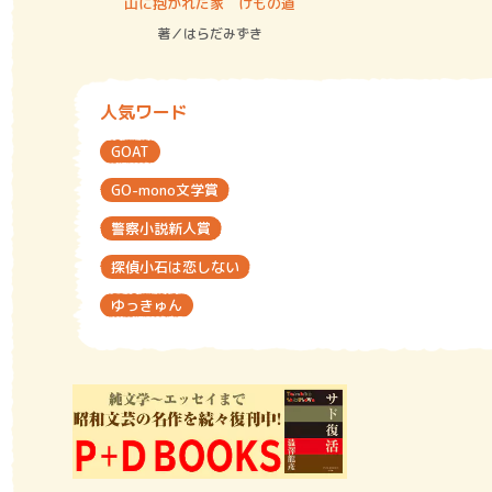
ステム
山に抱かれた家 けもの道
神無島
著／はらだみずき
著／あさ
人気ワード
GOAT
GO-mono文学賞
警察小説新人賞
探偵小石は恋しない
ゆっきゅん