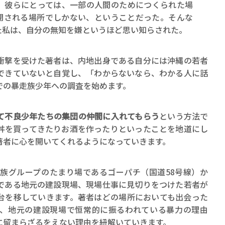
、彼らにとっては、一部の人間のためにつくられた場
開される場所でしかない、ということだった。そんな
た私は、自分の無知を嫌というほど思い知らされた。
衝撃を受けた著者は、内地出身である自分には沖縄の若者
できていないと自覚し、「わからないなら、わかる人に話
での暴走族少年への調査を始めます。
て不良少年たちの集団の仲間に入れてもらう
という方法で
牛丼を買ってきたりお酒を作ったりといったことを地道にし
著者に心を開いてくれるようになっていきます。
走族グループのたまり場であるゴーパチ（国道58号線）か
である地元の建設現場、現場仕事に見切りをつけた若者が
台を移していきます。著者はどの場所においても出会った
、地元の建設現場で恒常的に振るわれている暴力の理由
に留まらざるをえない理由を紐解いていきます。