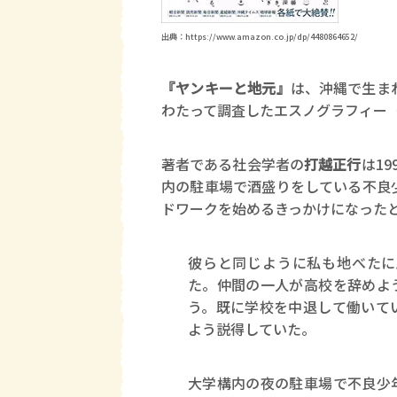
出典：https://www.amazon.co.jp/dp/4480864652/
『ヤンキーと地元』
は、沖縄で生ま
わたって調査したエスノグラフィー
著者である社会学者の
打越正行
は1
内の駐車場で酒盛りをしている不良
ドワークを始めるきっかけになった
彼らと同じように私も地べたに
た。仲間の一人が高校を辞めよ
う。既に学校を中退して働いて
よう説得していた。
大学構内の夜の駐車場で不良少