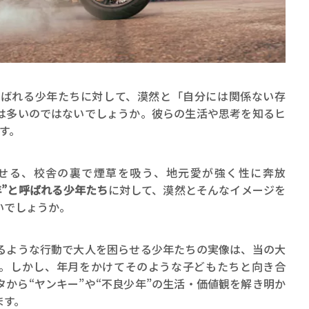
と呼ばれる少年たちに対して、漠然と「自分には関係ない存
は多いのではないでしょうか。彼らの生活や思考を知るヒ
賞金稼ぎスリーサム！ 二重
す。
著／川瀬七緒
せる、校舎の裏で煙草を吸う、地元愛が強く性に奔放
年”と呼ばれる少年たち
に対して、漠然とそんなイメージを
いでしょうか。
るような行動で大人を困らせる少年たちの実像は、当の大
。しかし、年月をかけてそのような子どもたちと向き合
から“ヤンキー”や“不良少年”の生活・価値観を解き明か
ます。