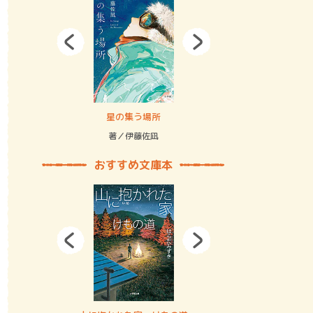
拘束の…
星の集う場所
記憶とツリ
著／伊藤佐凪
著／何 致
おすすめ文庫本