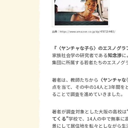
出典：https://www.amazon.co.jp/dp/4787234455/
『〈ヤンチャな子ら〉のエスノグラ
家族社会学の研究者である
知念渉
に
集団に所属する若者たちのエスノグ
著者は、教師たちから
〈ヤンチャな
点を当て、その中の14人と3年間
ることで調査を進めていきました。
著者が調査対象とした大阪の高校は
てくる”
学校で、14人の中で無事に
景にして居住地を転々としながら生