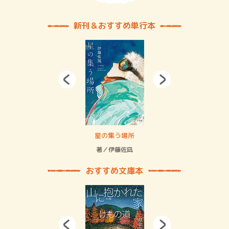
新刊＆おすすめ単行本
 二重拘束の…
星の集う場所
記憶
緒
著／伊藤佐凪
著／
おすすめ文庫本