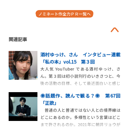
ノミネート作全力ＰＲ一覧へ
関連記事
酒村ゆっけ、さん インタビュー連載
「私の本」vol.15 第３回
大人気 YouTuber である酒村ゆっけ、さ
ん。第３回は初小説刊行のいきさつと、今
後の活動の目標、そして最近面白いと感じ
ていることについてお聞きしました。ホラ
◉話題作、読んで観る？◉ 第67回
ーやゾンビ映画が好きな素顔、面白かった
「正欲」
という小説などを通して、その独自ワール
普通の人と普通ではない人との境界線は
ドの一端に触れます。
どこにあるのか。多様性という言葉はどこ
まで許されるのか。2021年に朝井リョウが