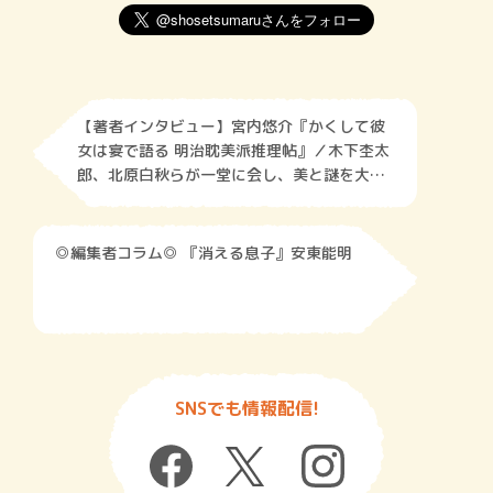
【著者インタビュー】宮内悠介『かくして彼
女は宴で語る 明治耽美派推理帖』／木下杢太
郎、北原白秋らが一堂に会し、美と謎を大い
に語る！
◎編集者コラム◎ 『消える息子』安東能明
SNSでも情報配信!