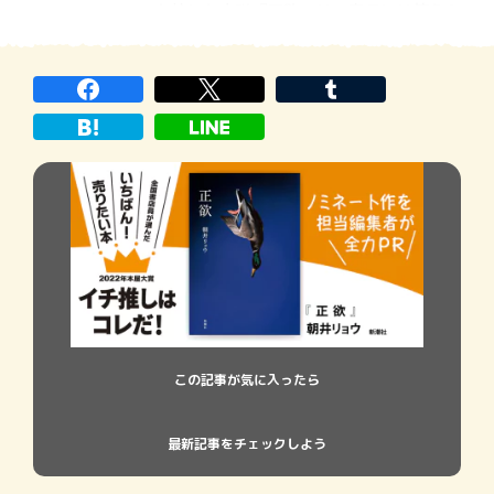
上梓した小説『正欲』は、容易には答えら
れない問いを読者に投げ掛けた。社会から
はみ出した人たちを見守る若い保護司を主
人公にした『前科者』の脚本家・港岳彦と
岸善幸監督が、原作のテーマをそこなうこ
となく丁寧に
この記事が気に入ったら
最新記事をチェックしよう