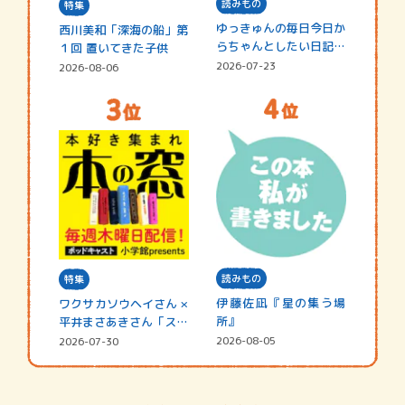
読みもの
特集
ゆっきゅんの毎日今日か
西川美和「深海の船」第
らちゃんとしたい日記
１回 置いてきた子供
☆202…
2026-07-23
2026-08-06
読みもの
特集
伊藤佐凪『星の集う場
ワクサカソウヘイさん ×
所』
平井まさあきさん「スペ
シャ…
2026-08-05
2026-07-30