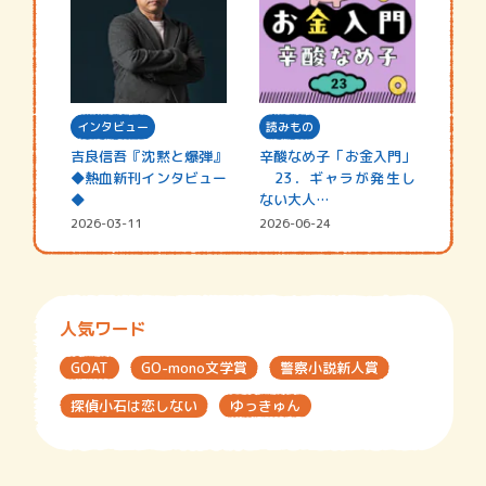
インタビュー
読みもの
吉良信吾『沈黙と爆弾』
辛酸なめ子「お金入門」
◆熱血新刊インタビュー
23．ギャラが発生し
◆
ない大人…
2026-03-11
2026-06-24
人気ワード
GOAT
GO-mono文学賞
警察小説新人賞
探偵小石は恋しない
ゆっきゅん