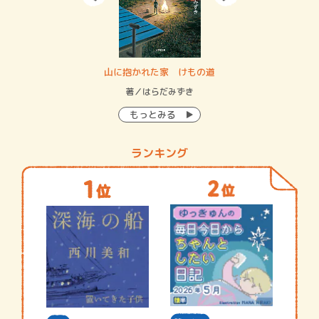
・システム
山に抱かれた家 けもの道
神
イン…
著／はらだみずき
著
もっとみる
ランキング