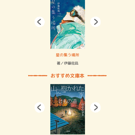
 二重拘束の…
星の集う場所
記憶
緒
著／伊藤佐凪
著／
おすすめ文庫本