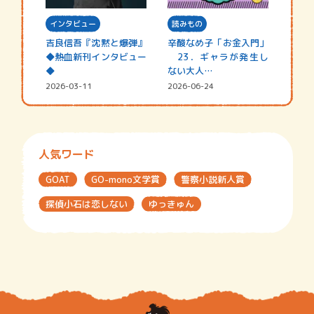
インタビュー
読みもの
吉良信吾『沈黙と爆弾』
辛酸なめ子「お金入門」
◆熱血新刊インタビュー
23．ギャラが発生し
◆
ない大人…
2026-03-11
2026-06-24
人気ワード
GOAT
GO-mono文学賞
警察小説新人賞
探偵小石は恋しない
ゆっきゅん