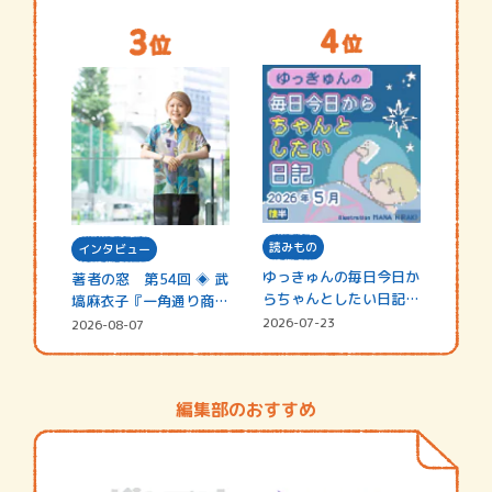
読みもの
インタビュー
ゆっきゅんの毎日今日か
著者の窓 第54回 ◈ 武
らちゃんとしたい日記
塙麻衣子『一角通り商店
☆202…
街の…
2026-07-23
2026-08-07
編集部のおすすめ