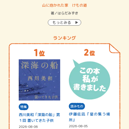
・システム
山に抱かれた家 けもの道
神
イン…
著／はらだみずき
著
もっとみる
ランキング
読みもの
特集
伊藤佐凪『星の集う場
西川美和「深海の船」第
所』
１回 置いてきた子供
2026-08-05
2026-08-06