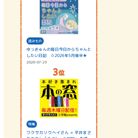
読みもの
ゆっきゅんの毎日今日からちゃんと
したい日記 ☆2026年5月後半★
2026-07-23
特集
ワクサカソウヘイさん × 平井まさ