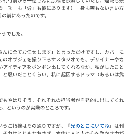
の刊行前から一穂さんに原稿を依頼していたし、連載も最
ロボット・イン・ザ・シ
の「功」も「労」も彼にあります）。身も蓋もない言い方
著／デボラ・イン…
目の前にあったのです。
そうでした。
んに全てお任せします」と言っただけですし、カバーに
んのオブジェを撮り下ろすスタジオでも、デザイナーやカ
いアイディアをポンポン出してくれるなか、私がしたこと
」と騒いだことくらい。私に起因するドラマ（あるいは武
もやはりそう。それぞれの担当者が自発的に出してくれ
た、というのが実際のところです。
いうご指摘はその通りですが、『
光のとこにいてね
』は刊
。それはとりもなおさず、本作に人と人の心を動かす力が