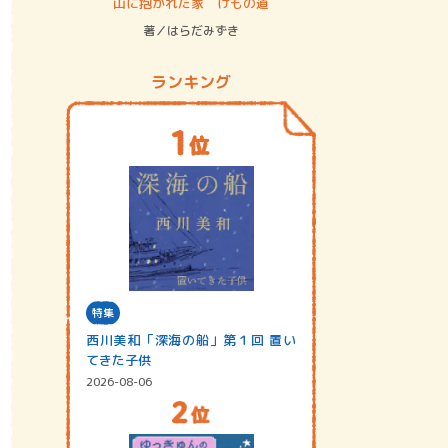
ステム
山に抱かれた家 けもの道
神無島
著／はらだみずき
著／あさ
ランキング
特集
西川美和「深海の船」第１回 置い
てきた子供
2026-08-06