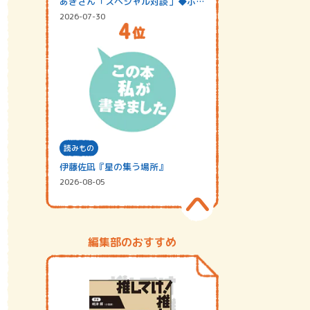
あきさん「スペシャル対談」◆ポッ
ドキャスト…
2026-07-30
読みもの
伊藤佐凪『星の集う場所』
2026-08-05
編集部のおすすめ