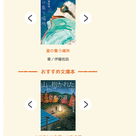
拘束の…
星の集う場所
記憶とツリ
著／伊藤佐凪
著／何 致
おすすめ文庫本