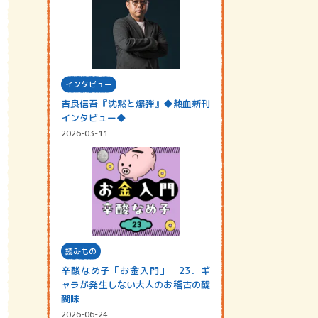
インタビュー
吉良信吾『沈黙と爆弾』◆熱血新刊
インタビュー◆
2026-03-11
読みもの
辛酸なめ子「お金入門」 23．ギ
ャラが発生しない大人のお稽古の醍
醐味
2026-06-24