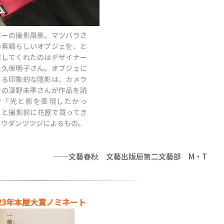
バーの撮影風景。マツバラさ
の素晴らしいオブジェを、と
案してくれたのはデザイナー
大久保明子さん。オブジェに
ちる印象的な陰影は、カメラ
ンの深野未季さんが作品を読
で「光と影を表現したかっ
」と撮影前に花屋で買ってき
ドウダンツツジによるもの。
──文藝春秋 文藝出版局第二文藝部 M・T
023年本屋大賞ノミネート