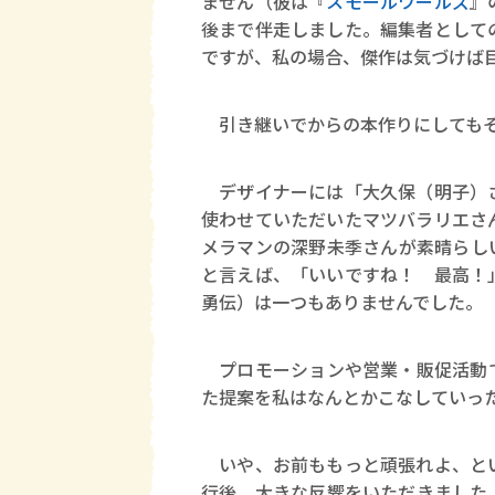
ません（彼は『
スモールワールズ
』
後まで伴走しました。編集者として
ですが、私の場合、傑作は気づけば
引き継いでからの本作りにしても
デザイナーには「大久保（明子）さ
使わせていただいたマツバラリエさ
メラマンの深野未季さんが素晴らし
と言えば、「いいですね！ 最高！
勇伝）は一つもありませんでした。
プロモーションや営業・販促活動で
た提案を私はなんとかこなしていっ
いや、お前ももっと頑張れよ、と
行後、大きな反響をいただきました