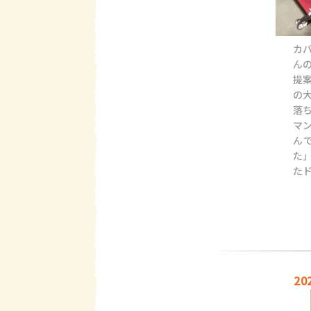
カ
ん
提
の
落
マ
ん
た
た
2