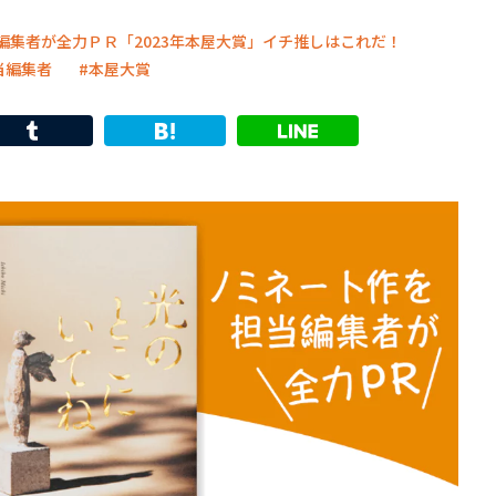
集者が全力ＰＲ「2023年本屋大賞」イチ推しはこれだ！
当編集者
本屋大賞