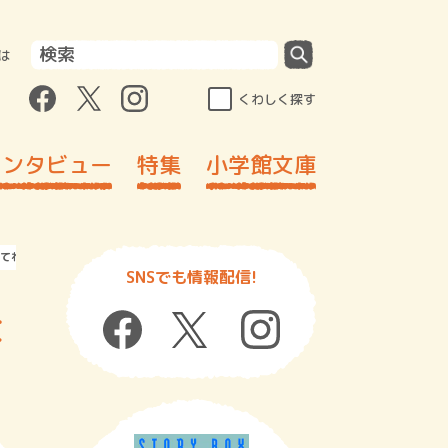
は
くわしく探す
インタビュー
特集
小学館文庫
てね』一穂ミチ/著▷「2023年本屋大賞」ノミネート作を担当編集者が全力ＰＲ
SNSでも情報配信!
大