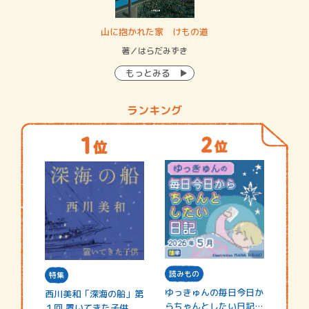
・システム
山に抱かれた家 けもの道
神
イン…
著／はらだみずき
著
もっとみる
ランキング
読みもの
特集
ゆっきゅんの毎日今日か
西川美和「深海の船」第
らちゃんとしたい日記
１回 置いてきた子供