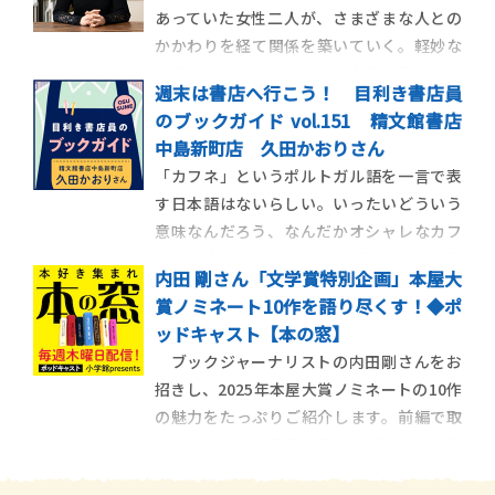
あっていた女性二人が、さまざまな人との
かかわりを経て関係を築いていく。軽妙な
会話で楽しませながらも、主要人物はもち
週末は書店へ行こう！ 目利き書店員
ろん、登場人物一人一人の深い人生背景を
のブックガイド vol.151 精文館書店
感じさせる阿部暁子さんの『カフネ』
中島新町店 久田かおりさん
（2024年５月22日発売）。物語が動き出し
「カフネ」というポルトガル語を一言で表
たのは、編集者のユニークな提案からだっ
す日本語はないらしい。いったいどういう
たという。 反
意味なんだろう、なんだかオシャレなカフ
ェの名前みたいだな、なんて思っていたら作
内田 剛さん「文学賞特別企画」本屋大
中に〝「愛する人の髪にそっと指を通すし
賞ノミネート10作を語り尽くす！◆ポ
ぐさ」を表す〟と書かれていた。知らない
ッドキャスト【本の窓】
言葉なのに、すっと心にしみ込んでくる。そ
ブックジャーナリストの内田剛さんをお
う、この不思議に優しい響きを持つタイト
招きし、2025年本屋大賞ノミネートの10作
ルは思いもし
の魅力をたっぷりご紹介します。前編で取
り上げるのは、早見和真さん『アルプス席
の母』、阿部暁子さん『カフネ』、山口未