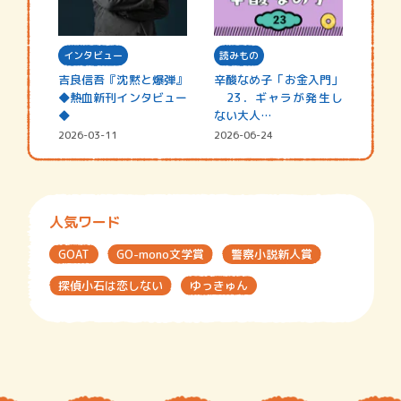
インタビュー
読みもの
吉良信吾『沈黙と爆弾』
辛酸なめ子「お金入門」
◆熱血新刊インタビュー
23．ギャラが発生し
◆
ない大人…
2026-03-11
2026-06-24
人気ワード
GOAT
GO-mono文学賞
警察小説新人賞
探偵小石は恋しない
ゆっきゅん