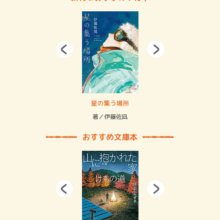
 二重拘束の…
星の集う場所
記憶
緒
著／伊藤佐凪
著／
おすすめ文庫本