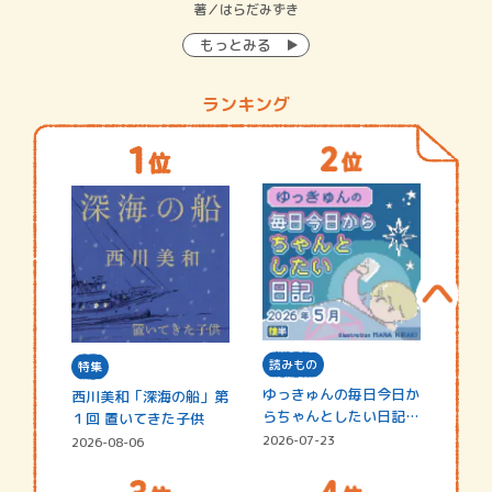
イン…
著／はらだみずき
著
もっとみる
ランキング
読みもの
特集
ゆっきゅんの毎日今日か
西川美和「深海の船」第
らちゃんとしたい日記
１回 置いてきた子供
☆202…
2026-07-23
2026-08-06