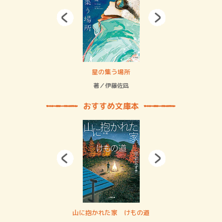
 二重拘束の…
星の集う場所
記憶
緒
著／伊藤佐凪
著／
おすすめ文庫本
・システム
山に抱かれた家 けもの道
神