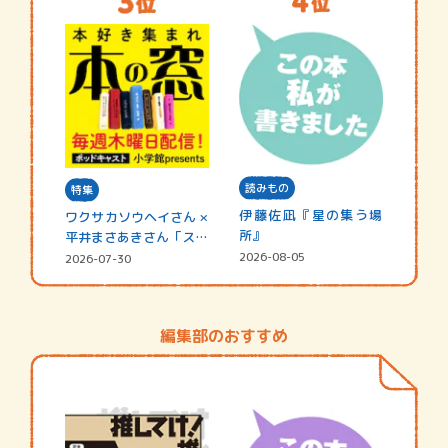
読みもの
特集
伊藤佐凪『星の集う場
ワクサカソウヘイさん ×
所』
平井まさあきさん「スペ
シャ…
2026-08-05
2026-07-30
編集部のおすすめ