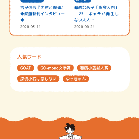
吉良信吾『沈黙と爆弾』
辛酸なめ子「お金入門」
◆熱血新刊インタビュー
23．ギャラが発生し
◆
ない大人…
2026-03-11
2026-06-24
人気ワード
GOAT
GO-mono文学賞
警察小説新人賞
探偵小石は恋しない
ゆっきゅん