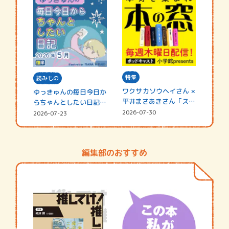
特集
読みもの
ワクサカソウヘイさん ×
ゆっきゅんの毎日今日か
平井まさあきさん「スペ
らちゃんとしたい日記
シャ…
☆202…
2026-07-30
2026-07-23
編集部のおすすめ