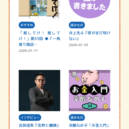
おすすめ
読みもの
「推してけ！ 推して
井上先斗『夜がまだ明け
け！」第63回 ◆『一角
ない』
通り商店…
2026-07-29
2026-07-17
インタビュー
読みもの
吉良信吾『沈黙と爆弾』
辛酸なめ子「お金入門」