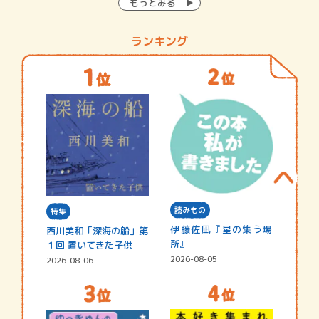
もっとみる
ランキング
読みもの
特集
伊藤佐凪『星の集う場
西川美和「深海の船」第
所』
１回 置いてきた子供
2026-08-05
2026-08-06