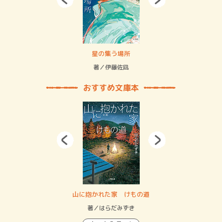
 二重拘束の…
星の集う場所
記憶
緒
著／伊藤佐凪
著／
おすすめ文庫本
・システム
山に抱かれた家 けもの道
神
イン…
著／はらだみずき
著