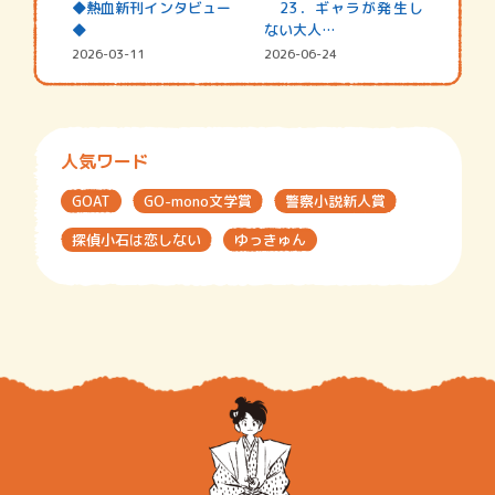
◆熱血新刊インタビュー
23．ギャラが発生し
◆
ない大人…
2026-03-11
2026-06-24
人気ワード
GOAT
GO-mono文学賞
警察小説新人賞
探偵小石は恋しない
ゆっきゅん