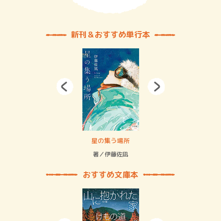
新刊＆おすすめ単行本
 二重拘束の…
星の集う場所
記憶
緒
著／伊藤佐凪
著／
おすすめ文庫本