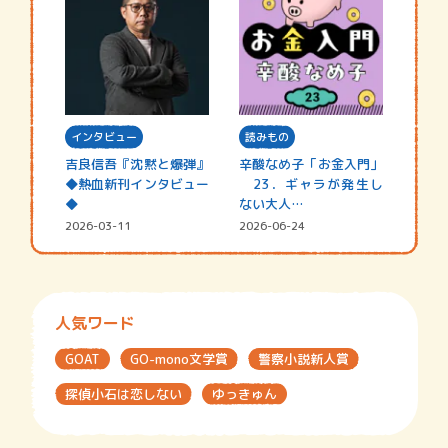
インタビュー
読みもの
吉良信吾『沈黙と爆弾』
辛酸なめ子「お金入門」
◆熱血新刊インタビュー
23．ギャラが発生し
◆
ない大人…
2026-03-11
2026-06-24
人気ワード
GOAT
GO-mono文学賞
警察小説新人賞
探偵小石は恋しない
ゆっきゅん