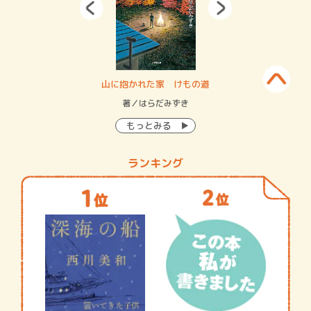
・システム
山に抱かれた家 けもの道
神
イン…
著／はらだみずき
著
もっとみる
ランキング