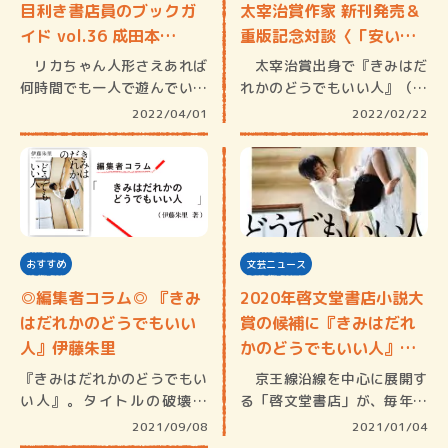
目利き書店員のブックガ
太宰治賞作家 新刊発売＆
イド vol.36 成田本…
重版記念対談〈「安い…
リカちゃん人形さえあれば
太宰治賞出身で『きみはだ
何時間でも一人で遊んでいら
れかのどうでもいい人』（小
れる子供…
学館文庫…
2022/04/01
2022/02/22
おすすめ
文芸ニュース
◎編集者コラム◎ 『きみ
2020年啓文堂書店小説大
はだれかのどうでもいい
賞の候補に『きみはだれ
人』伊藤朱里
かのどうでもいい人』
（…
『きみはだれかのどうでもい
京王線沿線を中心に展開す
い人』。タイトルの破壊力
る「啓文堂書店」が、毎年開
が、まず凄…
催して…
2021/09/08
2021/01/04