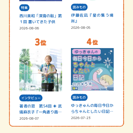
読みもの
特集
伊藤佐凪『星の集う場
西川美和「深海の船」第
所』
１回 置いてきた子供
2026-08-05
2026-08-06
読みもの
インタビュー
ゆっきゅんの毎日今日か
著者の窓 第54回 ◈ 武
らちゃんとしたい日記
塙麻衣子『一角通り商店
☆202…
街の…
2026-07-23
2026-08-07