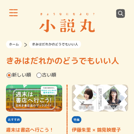
ホーム
きみはだれかのどうでもいい人
きみはだれかのどうでもいい人
新しい順
古い順
おすすめ
特集
週末は書店へ行こう！
伊藤朱里 × 錦見映理子