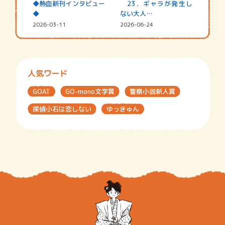
◆熱血新刊インタビュー
23．ギャラが発生し
◆
ない大人…
2026-03-11
2026-06-24
人気ワード
GOAT
GO-mono文学賞
警察小説新人賞
探偵小石は恋しない
ゆっきゅん