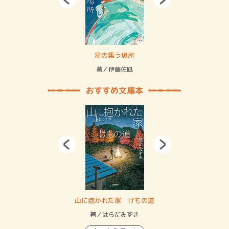
 二重拘束の…
星の集う場所
記憶
緒
著／伊藤佐凪
著／
おすすめ文庫本
・システム
山に抱かれた家 けもの道
神
イン…
著／はらだみずき
著