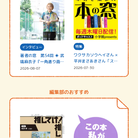
特集
インタビュー
ワクサカソウヘイさん ×
著者の窓 第54回 ◈ 武
平井まさあきさん「スペ
塙麻衣子『一角通り商店
シャ…
街の…
2026-07-30
2026-08-07
編集部のおすすめ