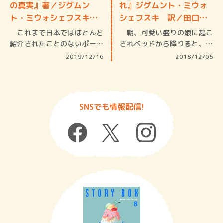
の真実』著／ジグムン
れ』ジグムント・ミウォ
ト・ミウォシェフスキ
シェフスキ 訳／田口俊
訳…
樹
これまで日本ではほとんど
朝、可愛い盛りの娘に起こ
紹介されたことのないポーラ
されベッドから降りると、隣
ンドミス…
で目を覚…
2019/12/16
2018/12/05
SNSでも情報配信!