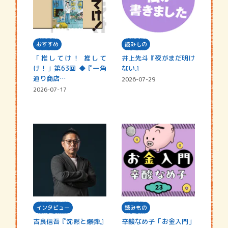
おすすめ
読みもの
「推してけ！ 推して
井上先斗『夜がまだ明け
け！」第63回 ◆『一角
ない』
通り商店…
2026-07-29
2026-07-17
インタビュー
読みもの
吉良信吾『沈黙と爆弾』
辛酸なめ子「お金入門」