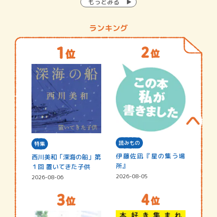
もっとみる
ランキング
読みもの
特集
伊藤佐凪『星の集う場
西川美和「深海の船」第
所』
１回 置いてきた子供
2026-08-05
2026-08-06