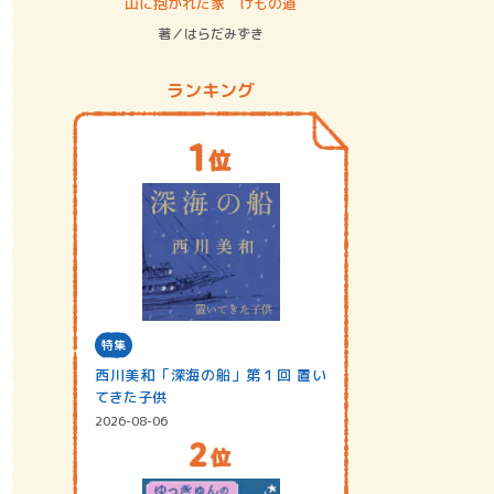
ステム
山に抱かれた家 けもの道
神無島
著／はらだみずき
著／あさ
ランキング
特集
西川美和「深海の船」第１回 置い
てきた子供
2026-08-06