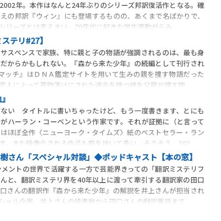
2002年。本作はなんと24年ぶりのシリーズ邦訳復活作となる。確
まえの邦訳『ウィン』にも登場するものの、あくまで名ばかりで、
シリーズとは言えまい。70年代に起きた学生運動がらみ
ステリ#27】
サスペンスで家族、特に親と子の物語が強調されるのは、最も身
材だからかもしれない。『森から来た少年』の続編として刊行され
 ザ・マッチ』はＤＮＡ鑑定サイトを用いて生みの親を捜す物語だった
恋人によって薬物漬けにされた過去を持つ娘を父親が捜す物
血』
がない タイトルに書いちゃったけど、もう一度書きます、とにも
のがハーラン・コーベンという作家です。それが証拠に（と言って
作はほぼ全作〈ニューヨーク・タイムズ〉紙のベストセラー・ラン
す。また映像化される作品も群を抜いて多い。そうそう、202
口俊樹さん「スペシャル対談」◆ポッドキャスト【本の窓】
ンメントの世界で活躍する一方で芸能界きっての「翻訳ミステリフ
んと、翻訳ミステリ界を40年以上に渡って牽引する翻訳家の田口
田口さんの翻訳作『森から来た少年』の解説を井上さんが担当され
シャル企画。井上さんの読書歴から田口さんの翻訳裏話まで