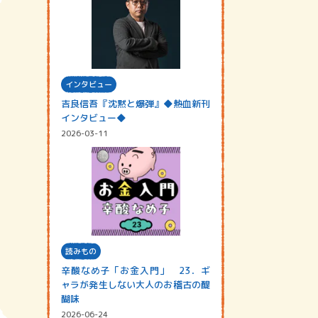
インタビュー
吉良信吾『沈黙と爆弾』◆熱血新刊
インタビュー◆
2026-03-11
読みもの
辛酸なめ子「お金入門」 23．ギ
ャラが発生しない大人のお稽古の醍
醐味
2026-06-24