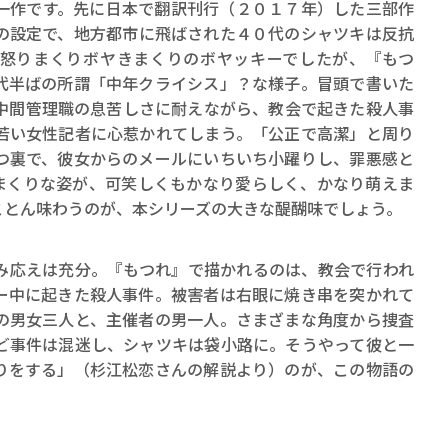
ロボット・イン・ザ・シ
一作です。先に日本で翻訳刊行（２０１７年）した三部作
の設定で、地方都市に飛ばされた４０代のシャツキは反抗
著／デボラ・イン…
怒りまくりボヤきまくりのボヤッキーでしたが、『もつ
代半ばの所謂「中年クライシス」？な様子。冒頭で書いた
中間管理職の息苦しさに耐えながら、教会で起きた殺人事
若い女性記者に心惹かれてしまう。「公正で高潔」と周り
つ裏で、彼女からのメールにいちいち小躍りし、罪悪感と
まくりな姿が、可笑しくもかなり愛らしく、かなり萌えま
ことん味わうのが、本シリーズの大きな醍醐味でしょう。
応えは充分。『もつれ』で描かれるのは、教会で行われ
ー中に起きた殺人事件。被害者は右眼に焼き串を突かれて
の男女三人と、主催者の男一人。さまざまな角度から捜査
ど事件は混迷し、シャツキは袋小路に。そうやって彼と一
りをする」（杉江松恋さんの解説より）のが、この物語の