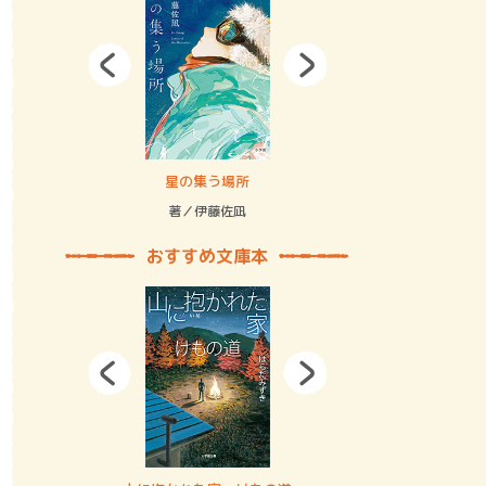
拘束の…
星の集う場所
記憶とツリ
著／伊藤佐凪
著／何 致
おすすめ文庫本