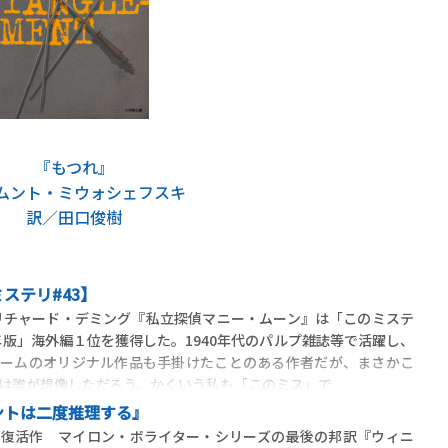
『もつれ』
ムント・ミウォシェフスキ
訳／田口俊樹
ステリ#43】
リチャード・デミング『私立探偵マニー・ムーン』は「このミステ
年版」海外編１位を獲得した。1940年代のパルプ雑誌等で活躍し、
チームのオリジナル作品も手掛けたことのある作者だが、まさかこ
は誰が想像しただろう。かくいう私も「このミス」で
ントは二度推理する』
大復活作 マイロン・ボライター・シリーズの最後の邦訳『ウィニ