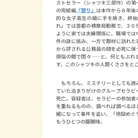
ストセラー〈シャツキ三部作〉の第
の完結編
『怒り』
は本作から８年後
的な女子高生の娘に手を焼き、終始
れ』では首都の検察局勤務で、３０
ように家では夫婦関係に、職場では
件の謎に挑み、一方で取材に訪れた
から評される公務員の顔を必死に保
煩悩の間で悶々……と、何ともぶれ
す。このシャツキの人間くささをと
もちろん、ミステリーとしても読み
ていた泊まりがけのグループセラピ
死亡。容疑者は、セラピーの参加者
を重ねるものの、調べれば調べるほ
緒になって事件を追い、「地獄めぐ
もうひとつの醍醐味。