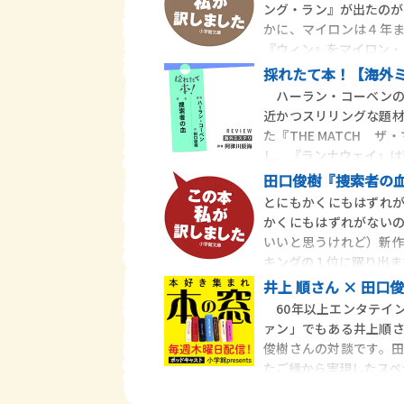
ング・ラン』が出たのが
かに、マイロンは４年
『ウィン』をマイロン・
採れたて本！【海外ミ
ハーラン・コーベンの
近かつスリリングな題
た『THE MATCH
し、『ランナウェイ』は
田口俊樹『捜索者の
とにもかくにもはずれ
かくにもはずれがない
いいと思うけれど）新
キングの１位に躍り出ま
井上 順さん × 田
60年以上エンタテイ
ァン」でもある井上順さ
俊樹さんの対談です。
たご縁から実現したスペ