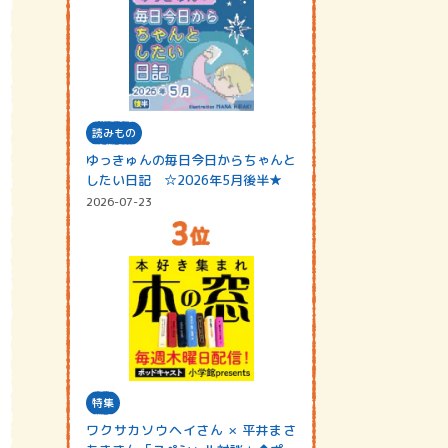
読みもの
ゆっきゅんの毎日今日からちゃんと
したい日記 ☆2026年5月後半★
2026-07-23
特集
ワクサカソウヘイさん × 平井まさ