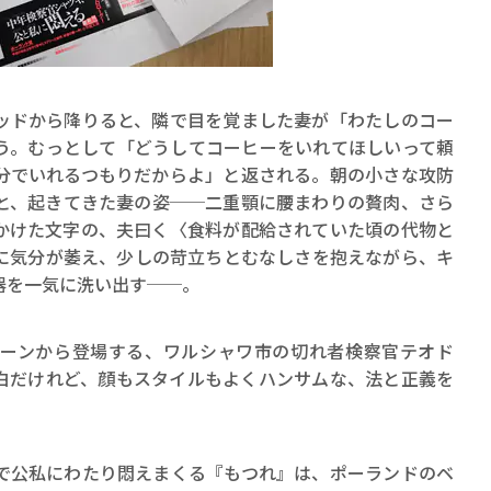
ドから降りると、隣で目を覚ました妻が「わたしのコー
う。むっとして「どうしてコーヒーをいれてほしいって頼
分でいれるつもりだからよ」と返される。朝の小さな攻防
賞金稼ぎスリーサム！ 二重
と、起きてきた妻の姿──二重顎に腰まわりの贅肉、さら
著／川瀬七緒
かけた文字の、夫曰く〈食料が配給されていた頃の代物と
に気分が萎え、少しの苛立ちとむなしさを抱えながら、キ
器を一気に洗い出す──。
ーンから登場する、ワルシャワ市の切れ者検察官テオド
白だけれど、顔もスタイルもよくハンサムな、法と正義を
公私にわたり悶えまくる『もつれ』は、ポーランドのベ