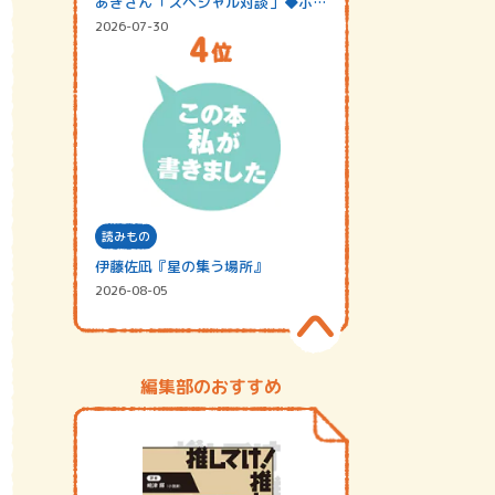
あきさん「スペシャル対談」◆ポッ
ドキャスト…
2026-07-30
読みもの
伊藤佐凪『星の集う場所』
2026-08-05
編集部のおすすめ