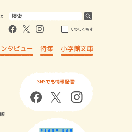
は
くわしく探す
インタビュー
特集
小学館文庫
SNSでも情報配信!
順