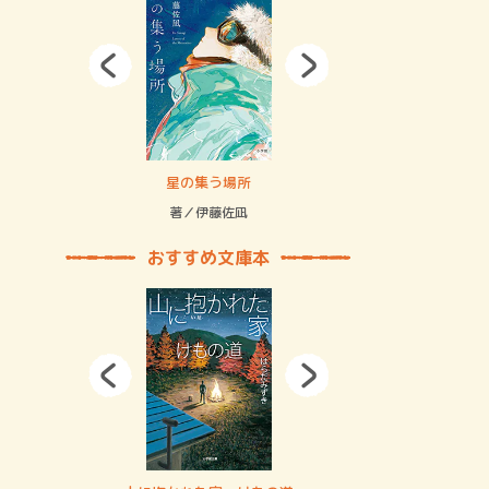
拘束の…
星の集う場所
記憶とツリ
著／伊藤佐凪
著／何 致
おすすめ文庫本