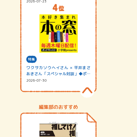
2026-07-23
特集
ワクサカソウヘイさん × 平井まさ
あきさん「スペシャル対談」◆ポッ
ドキャスト…
2026-07-30
編集部のおすすめ