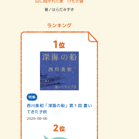
ステム
山に抱かれた家 けもの道
神無島
著／はらだみずき
著／あさ
ランキング
特集
西川美和「深海の船」第１回 置い
てきた子供
2026-08-06