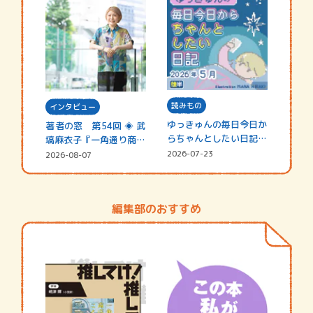
読みもの
インタビュー
ゆっきゅんの毎日今日か
著者の窓 第54回 ◈ 武
らちゃんとしたい日記
塙麻衣子『一角通り商店
☆202…
街の…
2026-07-23
2026-08-07
編集部のおすすめ