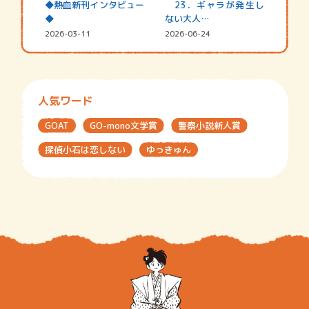
◆熱血新刊インタビュー
23．ギャラが発生し
◆
ない大人…
2026-03-11
2026-06-24
人気ワード
GOAT
GO-mono文学賞
警察小説新人賞
探偵小石は恋しない
ゆっきゅん