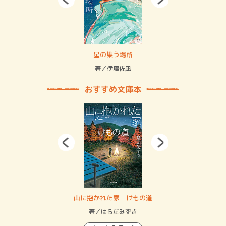
 二重拘束の…
星の集う場所
記憶
緒
著／伊藤佐凪
著／
おすすめ文庫本
・システム
山に抱かれた家 けもの道
神
イン…
著／はらだみずき
著