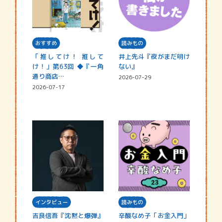
おすすめ
読みもの
「推してけ！ 推して
井上先斗『夜がまだ明け
け！」第63回 ◆『一角
ない』
通り商店…
2026-07-29
2026-07-17
インタビュー
読みもの
吉良信吾『沈黙と爆弾』
辛酸なめ子「お金入門」