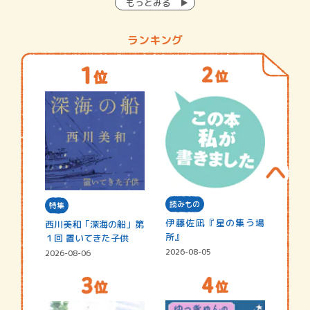
もっとみる
ランキング
読みもの
特集
伊藤佐凪『星の集う場
西川美和「深海の船」第
所』
１回 置いてきた子供
2026-08-05
2026-08-06