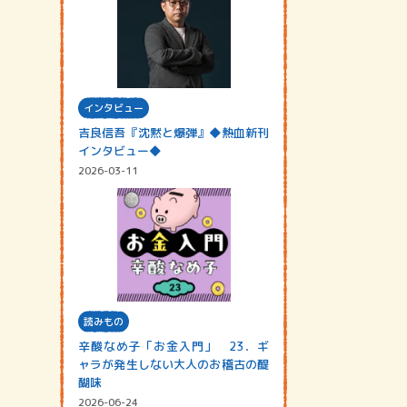
インタビュー
吉良信吾『沈黙と爆弾』◆熱血新刊
インタビュー◆
2026-03-11
読みもの
辛酸なめ子「お金入門」 23．ギ
ャラが発生しない大人のお稽古の醍
醐味
2026-06-24