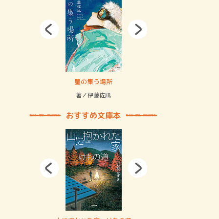
拘束の…
星の集う場所
記憶とツリ
著／伊藤佐凪
著／何 致
おすすめ文庫本