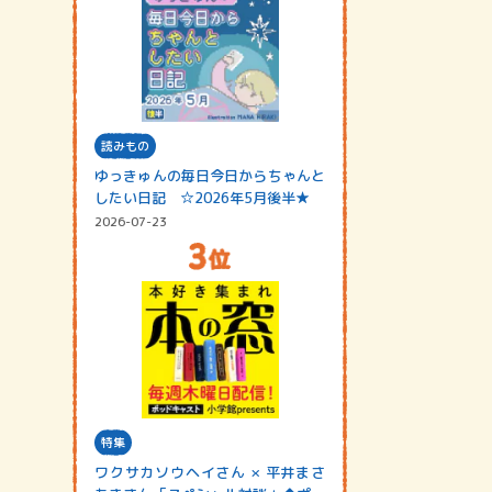
読みもの
ゆっきゅんの毎日今日からちゃんと
したい日記 ☆2026年5月後半★
2026-07-23
特集
ワクサカソウヘイさん × 平井まさ