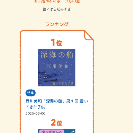
ステム
山に抱かれた家 けもの道
神無島
著／はらだみずき
著／あさ
ランキング
特集
西川美和「深海の船」第１回 置い
てきた子供
2026-08-06