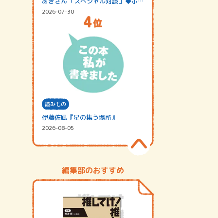
あきさん「スペシャル対談」◆ポッ
ドキャスト…
2026-07-30
読みもの
伊藤佐凪『星の集う場所』
2026-08-05
編集部のおすすめ